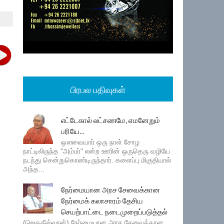
பிரபல பதிவுகள்
எட்டேகால் லட்சணமே, எமனேறும்
பரியே...
ஔவையார் ஒரு நாள் சோழ
நாட்டிலிருந்த "அம்பர்" என்ற ஊரின் ஒருதெரு வழியே
நடந்து சென்றுகொண்டிருந்தார். களைப்பு மிகுதியால்
அந்த...
நேர்மையான அரச சேவைக்கான
நேர்மைக் கலாசாரம் தேசிய
செயற்பாட்டை நடைமுறைப்படுத்தல்
(ஜெகதீஸ்வரன்) நேர்மையான அரச சேவைக்கான