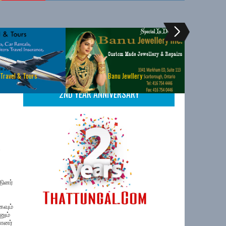
 Travel & Tours
Banu Jewllery
2ND YEAR ANNIVERSARY
ை
ினர்
கவும்
னும்
்ளனர்