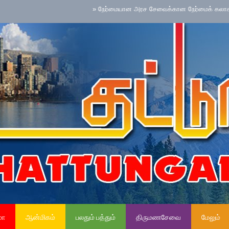
»
நேர்மையான அரச சேவைக்கான நேர்மைக் கலாசாரம் தேசிய 
மா
ஆன்மிகம்
பலதும் பத்தும்
திருமணசேவை
மேலும்