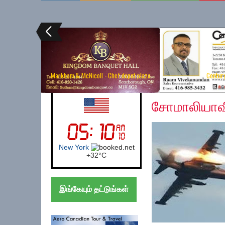
Markham & McNicoll - Chef depot plaza
Centur
Wednesday, March 20
UK (London)
சோமாலியாவில்
London
+
26°
C
இங்கேயும் தட்டுங்கள்