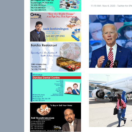
ட்ரம்பின் பதிவுக்கு டுவி
நிர்வ...
அமெரிக்க ஜனாதிபதி 
: நியூயோர...