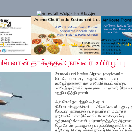
y21
Amma Chettinadu Restaurant Ltd
Air Route
, 2019
 வான் தாக்குதல்: நால்வர் உயிரிழப்பு
சோமாலியாவில் உள்ள Afgoye நகருக்கருகே
இடம்பெற்ற வான் தாக்குதலினால் நால்வர்
உயிரிழந்துள்ளனர் என தெரிவிக்கப்பட்டுள்ளது.
உயிரிழந்தவர்களில் ஒருவருடைய உறவினர் இதன
உறுதிப்படுத்தியுள்ளார்.
அல்-கொய்தா மற்றும் அல்-ஷபாப்
தீவிரவாதிகளுக்கெதிராக அமெரிக்க இராணுவத்த
இவ்வாறு தாக்குதல் நடத்துவார்கள். ஆபிரிக்க
நாடுகளில் உள்ள இஸ்லாமிய போராளிகளுக்கு
எதிராகவும் சோமாலிய அரசாங்கத்துக்கு ஆதரவா
இது போன்ற தாக்குதல் நடத்தப்படுவதுண்டு. எனி
தற்போது பொது மக்கள் நால்வர் கொல்லப்பட்டுள