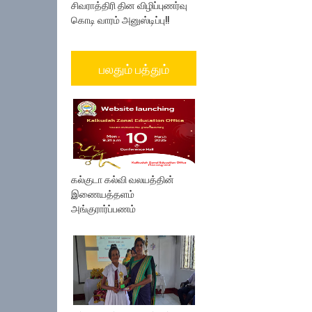
சிவராத்திரி தின விழிப்புணர்வு
கொடி வாரம் அனுஸ்டிப்பு!!
பலதும் பத்தும்
கல்குடா கல்வி வலயத்தின்
இணையத்தளம்
அங்குரார்ப்பணம்