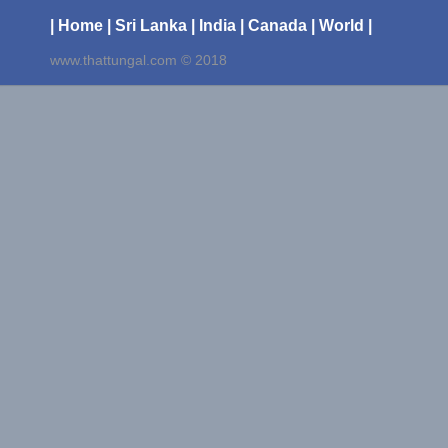
| Home
| Sri Lanka
| India
| Canada
| World |
www.thattungal.com © 2018