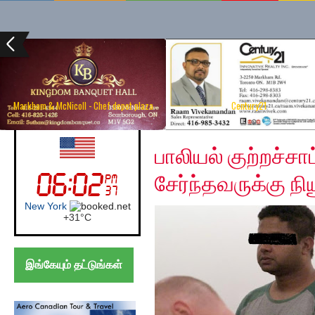
Markham & McNicoll - Chef depot plaza
Century21
Monday, March 25, 20
UK (London)
பாலியல் குற்றச்
சேர்ந்தவருக்கு நி
London
+
27°
C
இங்கேயும் தட்டுங்கள்