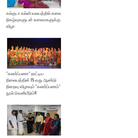
கல்குடா கல்வி வலயத்தில் கலை
நிகழ்வுகளுடன் கலைமகளுக்கு
விழா
"கலார்ப்பணா" நாட்டிய
நிலையத்தின் 15 வது ஆண்டு
நிறைவு விழாவும் "கலார்ப்பணம்"
நூல் வெளியீடும்!!