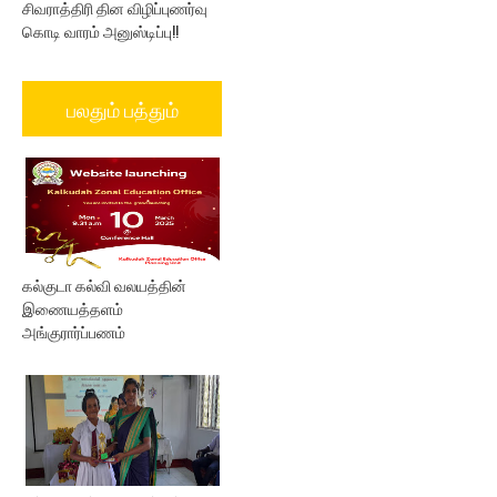
சிவராத்திரி தின விழிப்புணர்வு
கொடி வாரம் அனுஸ்டிப்பு!!
பலதும் பத்தும்
கல்குடா கல்வி வலயத்தின்
இணையத்தளம்
அங்குரார்ப்பணம்