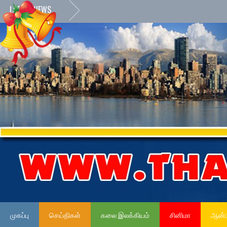
LATEST NEWS
முகப்பு
செய்திகள்
கலை இலக்கியம்
சினிமா
ஆன்ம