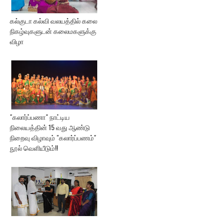
கல்குடா கல்வி வலயத்தில் கலை
நிகழ்வுகளுடன் கலைமகளுக்கு
விழா
"கலார்ப்பணா" நாட்டிய
நிலையத்தின் 15 வது ஆண்டு
நிறைவு விழாவும் "கலார்ப்பணம்"
நூல் வெளியீடும்!!