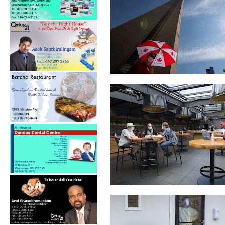
கொவிட்-19: கனடாவில் கடந்த
24 மணித்த...
நகரத்திற்கு வெளியே உள்ள
வாடிக்கையாள...