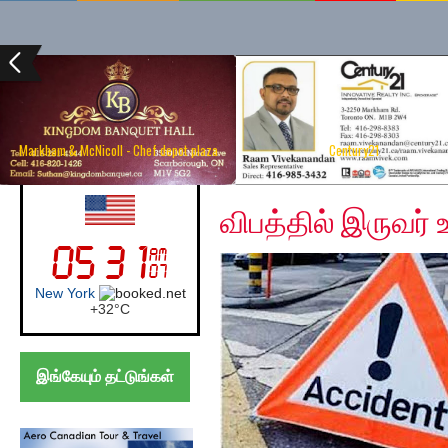
Markham & McNicoll - Chef depot plaza
Century21
Monday, March 25, 20
UK (London)
விபத்தில் இருவர் உ
London
+
27°
C
இங்கேயும் தட்டுங்கள்