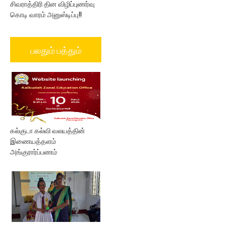
சிவராத்திரி தின விழிப்புணர்வு
கொடி வாரம் அனுஸ்டிப்பு!!
பலதும் பத்தும்
கல்குடா கல்வி வலயத்தின்
இணையத்தளம்
அங்குரார்ப்பணம்