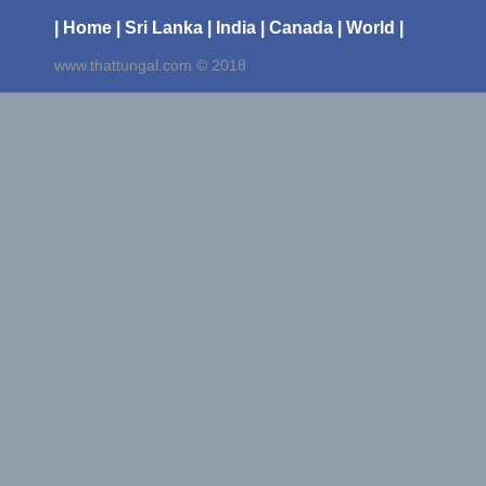
| Home
| Sri Lanka
| India
| Canada
| World |
www.thattungal.com © 2018