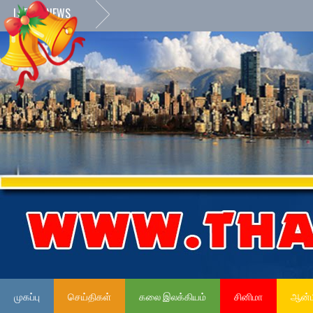
LATEST NEWS
முகப்பு
செய்திகள்
கலை இலக்கியம்
சினிமா
ஆன்ம