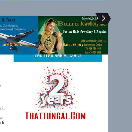
 Travel & Tours
Banu Jewllery
2ND YEAR ANNIVERSARY
க
red
ான
வர்