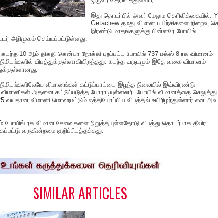
ஒருவர் தெரிவித்துள்ளார்.
இது தொடர்பில் அவர் மேலும் தெரிவிக்கையில், Y
Getachew தமது விமான பயிற்சிகளை நிறைவு செ
இரண்டு மாதங்களுக்கு பின்னரே போயிங்
்டர் அறிமுகம் செய்யப்பட்டுள்ளது.
ு கடந்த 10 ஆம் திகதி கென்யா நோக்கி புறப்பட்ட போயிங் 737 மக்ஸ் 8 ரக விமானம்
ிமிடங்களில் விபத்துக்குள்ளாகியிருந்தது. கடந்த வருடமும் இதே வகை விமானம்
ுக்குள்ளானது.
ிமிடங்களிலேயே விமானங்கள் கட்டுப்பாட்டை இழந்த நிலையில் இவ்விரண்டு
 விமானிகள் அதனை கட்டுப்படுத்த போராடியுள்ளனர். போயிங் விமானத்தை செலுத்தும
 25 வயதான விமானி மொஹமட்டும் எத்தியோப்பிய விபத்தில் உயிரிழந்துள்ளார் என அவர
ம் போயிங் ரக விமான சேவைகளை நிறுத்தியுள்ளதோடு விபத்து தொடர்பாக தீவிர
்பட்டு வருகின்றமை குறிப்பிடத்தக்கது.
S
h
a
e
SIMILAR ARTICLES