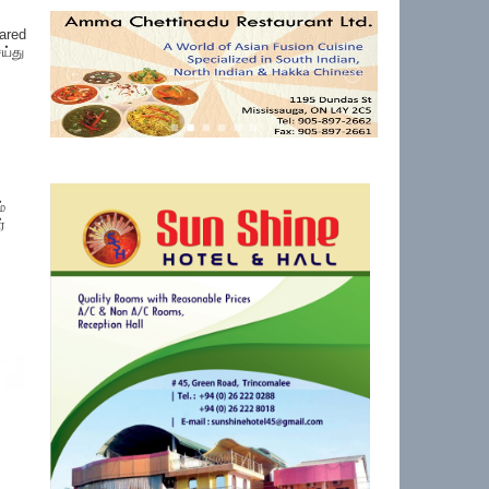
ared
ய்து
்
்