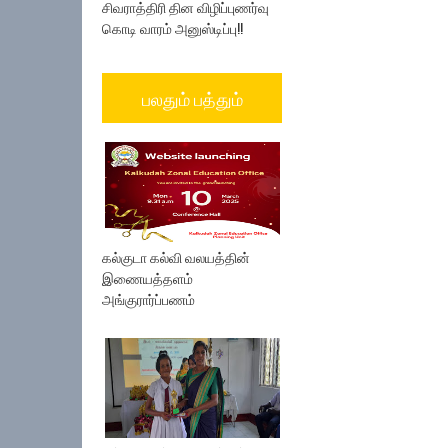
சிவராத்திரி தின விழிப்புணர்வு
கொடி வாரம் அனுஸ்டிப்பு!!
பலதும் பத்தும்
கல்குடா கல்வி வலயத்தின்
இணையத்தளம்
அங்குரார்ப்பணம்