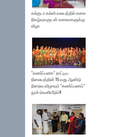
கல்குடா கல்வி வலயத்தில் கலை
நிகழ்வுகளுடன் கலைமகளுக்கு
விழா
"கலார்ப்பணா" நாட்டிய
நிலையத்தின் 15 வது ஆண்டு
நிறைவு விழாவும் "கலார்ப்பணம்"
நூல் வெளியீடும்!!