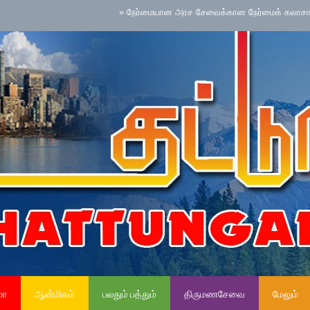
»
நேர்மையான அரச சேவைக்கான நேர்மைக் கலாசாரம் தேசிய செ
மா
ஆன்மிகம்
பலதும் பத்தும்
திருமணசேவை
மேலும்