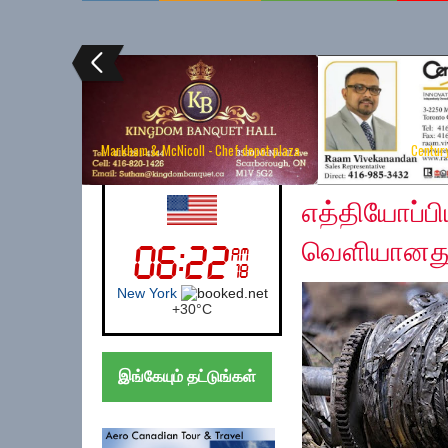
Markham & McNicoll - Chef depot plaza
Centur
Thursday, March 21, 
UK (London)
எத்தியோப்பி
வெளியானத
London
+
22°
C
இங்கேயும் தட்டுங்கள்