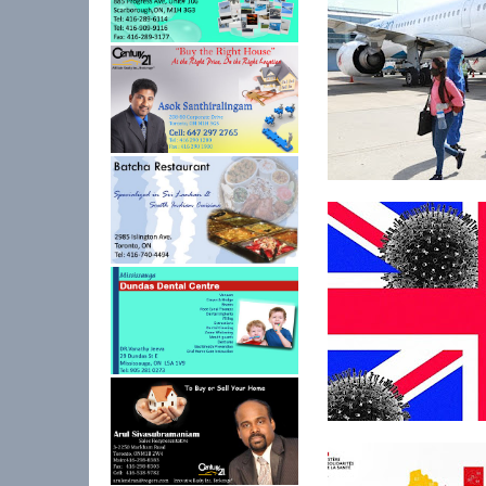
சிங்கப்பூரில் சிக்கித் 
மாணவர...
கொரோனா – இத்தாலி
மொத்த மரண எண்ண..