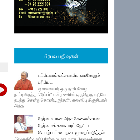
பிரபல பதிவுகள்
எட்டேகால் லட்சணமே, எமனேறும்
பரியே...
ஔவையார் ஒரு நாள் சோழ
நாட்டிலிருந்த "அம்பர்" என்ற ஊரின் ஒருதெரு வழியே
நடந்து சென்றுகொண்டிருந்தார். களைப்பு மிகுதியால்
அந்த...
நேர்மையான அரச சேவைக்கான
நேர்மைக் கலாசாரம் தேசிய
செயற்பாட்டை நடைமுறைப்படுத்தல்
(ஜெகதீஸ்வரன்) நேர்மையான அரச சேவைக்கான