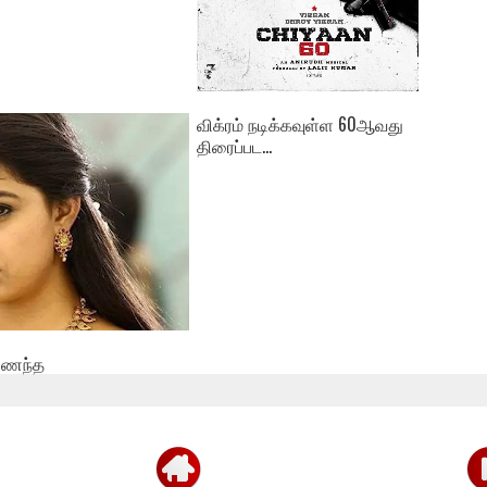
விக்ரம் நடிக்கவுள்ள 60ஆவது
திரைப்பட...
இணைந்த