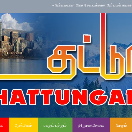
»
நேர்மையான அரச சேவைக்கான நேர்மைக் கலாசாரம் தேசிய ச
மா
ஆன்மிகம்
பலதும் பத்தும்
திருமணசேவை
மேலும்