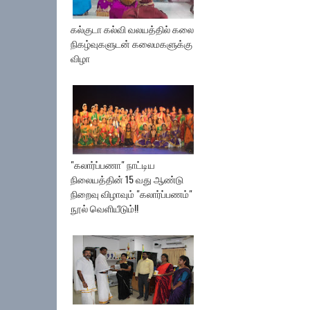
கல்குடா கல்வி வலயத்தில் கலை
நிகழ்வுகளுடன் கலைமகளுக்கு
விழா
"கலார்ப்பணா" நாட்டிய
நிலையத்தின் 15 வது ஆண்டு
நிறைவு விழாவும் "கலார்ப்பணம்"
நூல் வெளியீடும்!!