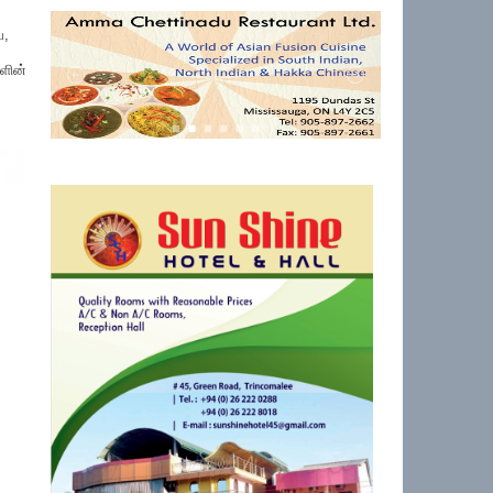
ே,
ளின்