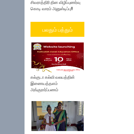
சிவராத்திரி தின விழிப்புணர்வு
கொடி வாரம் அனுஸ்டிப்பு!!
பலதும் பத்தும்
கல்குடா கல்வி வலயத்தின்
இணையத்தளம்
அங்குரார்ப்பணம்