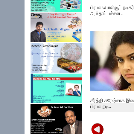
பிரபல பொலிவூட் நடிகர்
அமிதாப் பச்சன...
கீர்த்தி சுரேஷ்காக 
பிரபல நடி...