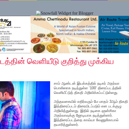
y21
Amma Chettinadu Restaurant Ltd
Air Route
9
படத்தின் வெளியீடு குறித்து முக்கிய
சாம் ஆண்டன் இயக்கத்தில் நடிகர் அதர்வா
பொலிஸாக நடித்துள்ள ‘100’ திரைப்படத்தின்
வெளியீட்டுத் திகதி அறிவிக்கப்பட்டுள்ளது.
அந்தவகையில் எதிர்வரும் மே மாதம் 3ஆம் திகதி
இத்திரைப்படம் திரையிடப்படும் என படக்குழு
அறிவித்துள்ளது. இதில் நடிகை ஹன்சிகா
அதர்வாவுக்கு ஜோடியாக நடித்துள்ளார்.
இத்திரைப்படத்தை காவ்யா வேணுகோபால்
தயாரித்துள்ளார்.