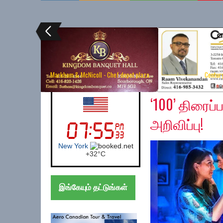
Markham & McNicoll - Chef depot plaza
Centur
Friday, March 29, 201
UK (London)
‘100’ திரைப்
அறிவிப்பு!
London
+
21°
C
இங்கேயும் தட்டுங்கள்