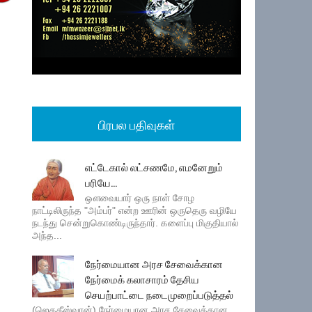
பிரபல பதிவுகள்
எட்டேகால் லட்சணமே, எமனேறும்
பரியே...
ஔவையார் ஒரு நாள் சோழ
நாட்டிலிருந்த "அம்பர்" என்ற ஊரின் ஒருதெரு வழியே
நடந்து சென்றுகொண்டிருந்தார். களைப்பு மிகுதியால்
அந்த...
நேர்மையான அரச சேவைக்கான
நேர்மைக் கலாசாரம் தேசிய
செயற்பாட்டை நடைமுறைப்படுத்தல்
(ஜெகதீஸ்வரன்) நேர்மையான அரச சேவைக்கான