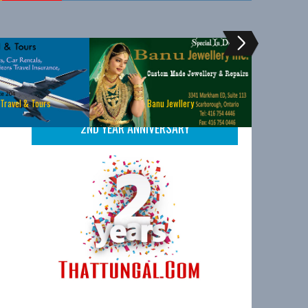
 Travel & Tours
Banu Jewllery
2ND YEAR ANNIVERSARY