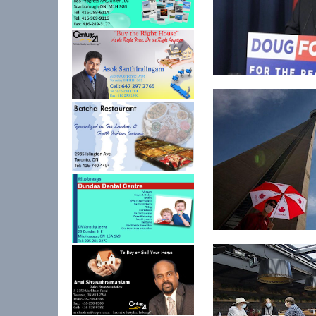
கொவிட்-19 தடுப்பூசி:
ஒன்றாரியோவுக்க...
கொவிட்-19: கனடாவில்
24 மணித்த...