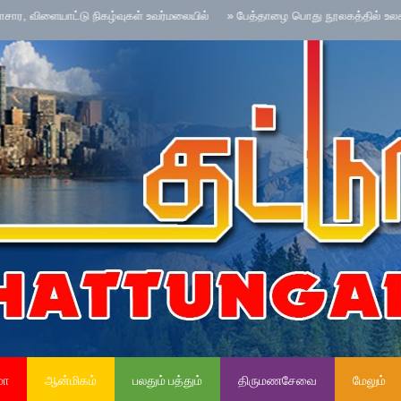
யாட்டு நிகழ்வுகள் உவர்மலையில்
»
பேத்தாழை பொது நூலகத்தில் உலக புத்தக தினக
மா
ஆன்மிகம்
பலதும் பத்தும்
திருமணசேவை
மேலும்