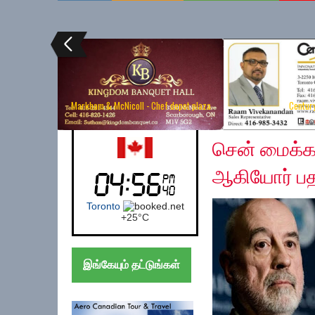
Markham & McNicoll - Chef depot plaza
Centur
Saturday, November 2
USA (Newyork)
சென் மைக்கல
ஆகியோர் பத
New York
+
34°
C
இங்கேயும் தட்டுங்கள்