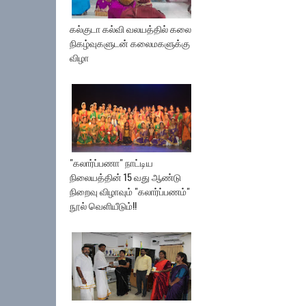
கல்குடா கல்வி வலயத்தில் கலை
நிகழ்வுகளுடன் கலைமகளுக்கு
விழா
"கலார்ப்பணா" நாட்டிய
நிலையத்தின் 15 வது ஆண்டு
நிறைவு விழாவும் "கலார்ப்பணம்"
நூல் வெளியீடும்!!