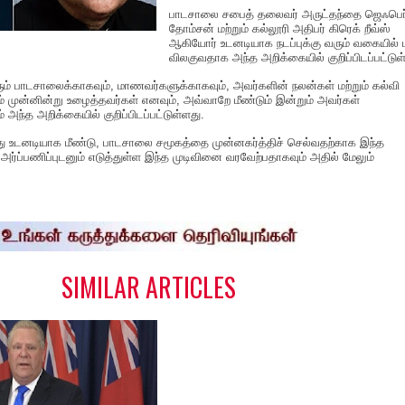
பாடசாலை சபைத் தலைவர் அருட்தந்தை ஜெஃபெர
தோம்சன் மற்றும் கல்லூரி அதிபர் கிரெக் றீவ்ஸ்
ஆகியோர் உடனடியாக நடப்புக்கு வரும் வகையில்
விலகுவதாக அந்த அறிக்கையில் குறிப்பிடப்பட்டுள
ம் பாடசாலைக்காகவும், மாணவர்களுக்காகவும், அவர்களின் நலன்கள் மற்றும் கல்வி
ும் முன்னின்று உழைத்தவர்கள் எனவும், அவ்வாறே மீண்டும் இன்றும் அவர்கள்
் அந்த அறிக்கையில் குறிப்பிடப்பட்டுள்ளது.
ு உடனடியாக மீண்டு, பாடசாலை சமூகத்தை முன்னகர்த்திச் செல்வதற்காக இந்த
 அர்ப்பணிப்புடனும் எடுத்துள்ள இந்த முடிவினை வரவேற்பதாகவும் அதில் மேலும்
S
h
a
e
SIMILAR ARTICLES