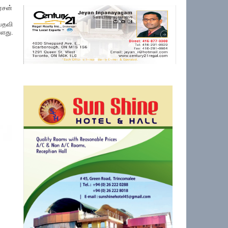
்சன்
 பதவி
்ளது.