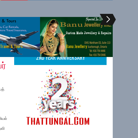
 Travel & Tours
Banu Jewllery
2ND YEAR ANNIVERSARY
ர்
ைத்
ியல்
தவி