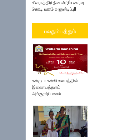
சிவராத்திரி தின விழிப்புணர்வு
கொடி வாரம் அனுஸ்டிப்பு!!
பலதும் பத்தும்
கல்குடா கல்வி வலயத்தின்
இணையத்தளம்
அங்குரார்ப்பணம்