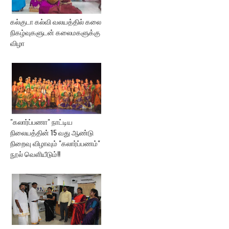
கல்குடா கல்வி வலயத்தில் கலை
நிகழ்வுகளுடன் கலைமகளுக்கு
விழா
"கலார்ப்பணா" நாட்டிய
நிலையத்தின் 15 வது ஆண்டு
நிறைவு விழாவும் "கலார்ப்பணம்"
நூல் வெளியீடும்!!