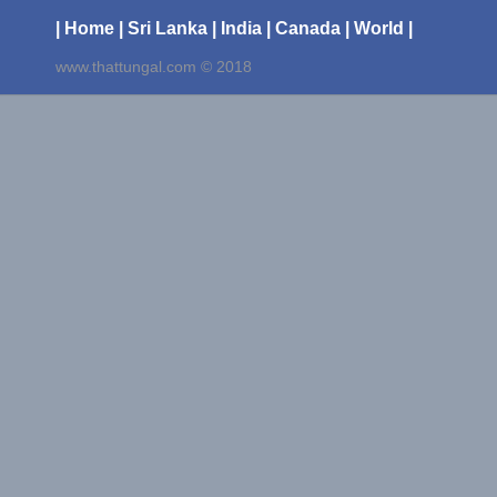
| Home
| Sri Lanka
| India
| Canada
| World |
www.thattungal.com © 2018