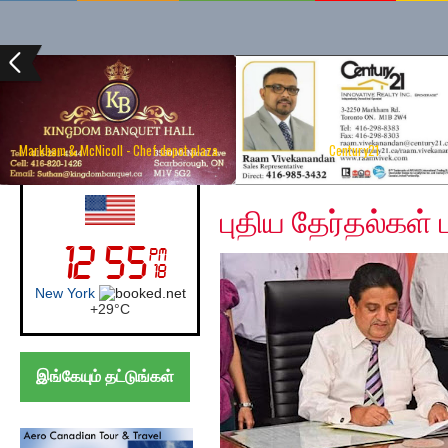
Markham & McNicoll - Chef depot plaza
Century21
Thursday, November 2
UK (London)
புதிய தேர்தல்கள்
London
+
28°
C
இங்கேயும் தட்டுங்கள்