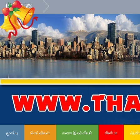
LATEST NEWS
முகப்பு
செய்திகள்
கலை இலக்கியம்
சினிமா
ஆன்ம