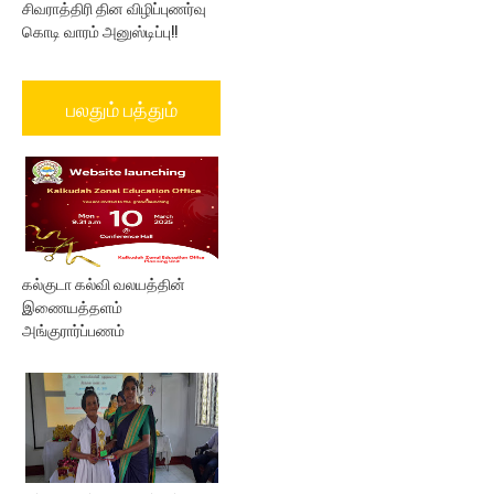
சிவராத்திரி தின விழிப்புணர்வு
கொடி வாரம் அனுஸ்டிப்பு!!
பலதும் பத்தும்
கல்குடா கல்வி வலயத்தின்
இணையத்தளம்
அங்குரார்ப்பணம்