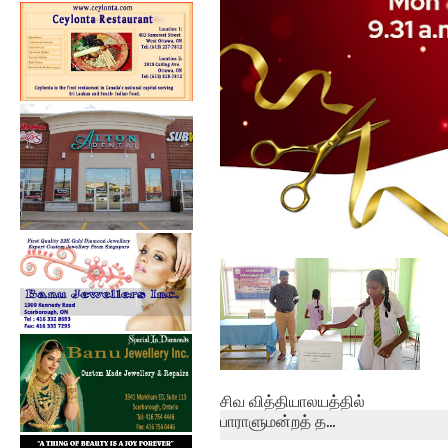
கல்குடா கல்வி வலயத்தின்
இணையத்தளம் ...
சிவ வித்தியாலயத்தில்
பாராளுமன்றத் த...