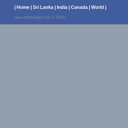
| Home
| Sri Lanka
| India
| Canada
| World |
www.thattungal.com © 2018