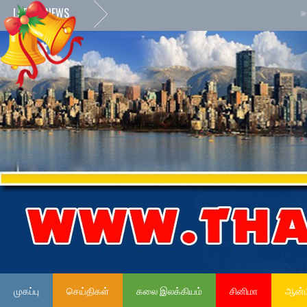
LATEST NEWS
»
நேர்மைய
முகப்பு
செய்திகள்
கலை இலக்கியம்
சினிமா
ஆன்ம