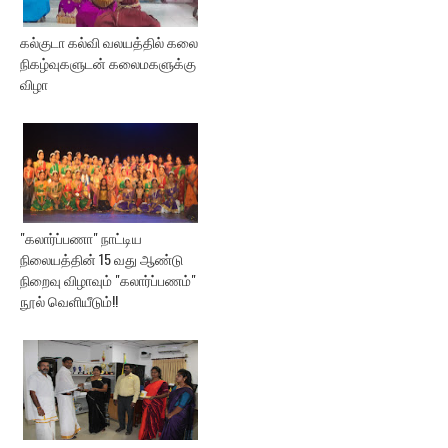
கல்குடா கல்வி வலயத்தில் கலை
நிகழ்வுகளுடன் கலைமகளுக்கு
விழா
"கலார்ப்பணா" நாட்டிய
நிலையத்தின் 15 வது ஆண்டு
நிறைவு விழாவும் "கலார்ப்பணம்"
நூல் வெளியீடும்!!