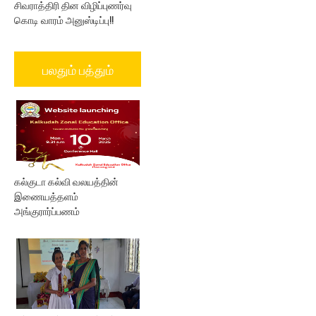
சிவராத்திரி தின விழிப்புணர்வு
கொடி வாரம் அனுஸ்டிப்பு!!
பலதும் பத்தும்
கல்குடா கல்வி வலயத்தின்
இணையத்தளம்
அங்குரார்ப்பணம்