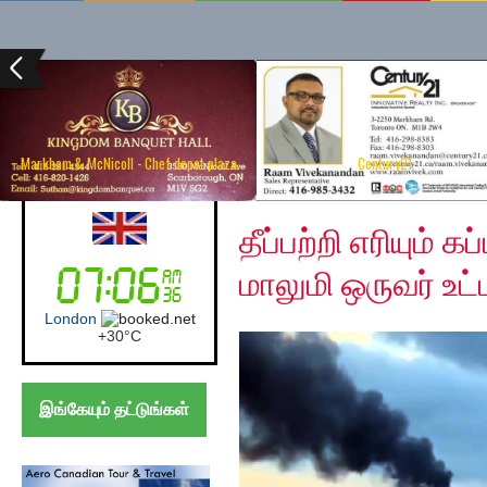
Markham & McNicoll - Chef depot plaza
Century21
Friday, September 4, 
Australia (Sydney)
தீப்பற்றி எரியும் 
மாலுமி ஒருவர் உட்பட
Sydney
+
16°
C
இங்கேயும் தட்டுங்கள்