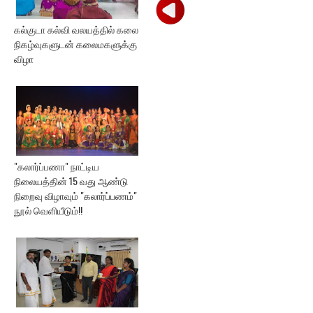
கல்குடா கல்வி வலயத்தில் கலை
நிகழ்வுகளுடன் கலைமகளுக்கு
விழா
"கலார்ப்பணா" நாட்டிய
நிலையத்தின் 15 வது ஆண்டு
நிறைவு விழாவும் "கலார்ப்பணம்"
நூல் வெளியீடும்!!