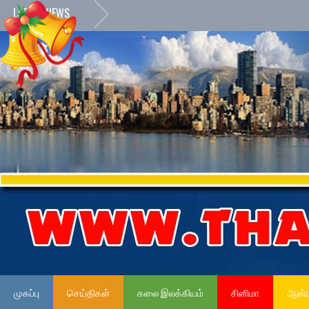
LATEST NEWS
முகப்பு
செய்திகள்
கலை இலக்கியம்
சினிமா
ஆன்ம