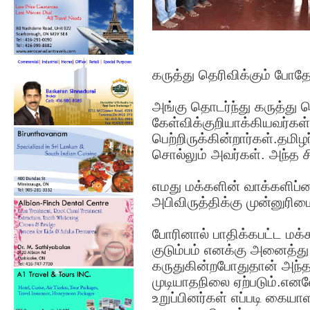
கருத்து தெரிவிக்கும் போத
அங்கு தொடர்ந்து கருத்து த
கேள்விக்குறியாக்கியவர்க
பெற்றிருக்கின்றார்கள்.தமி
சொல்லும் அவர்கள். அந்த ச
எமது மக்களின் வாக்களிப்ப
அபிவிருத்திக்கு முன்னுரிம
போரினால் பாதிக்கபட்ட மக
குடும்பம் எனக்கு அனைத்து
கருதுகின்றபோதுதான் அந
முடியாதநிலை ஏற்படும்.எ
உறுப்பினர்கள் எப்படி கையா