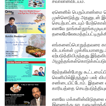
சவாலானவிடயம்.
ஏனெனில் பெரும்பாண்மை பெ
முன்னெடுத்து அதனுடன் இ
செயற்பாட்டையும் மேற்கொ
எனவே நாங்கள்தூங்கமுடியா
தலைமேலேசுமத்தப்பட்டிருக்க
எங்களைப்பொறுத்தவரை கா
விடயங்கள் முக்கியமானது
ஏற்படுத்தியிருந்தது.இந்த
அழுத்தங்கள்கொடுக்கப்படும
தேர்தலின்போது கூட்டமைப்பி
வெளியில்இருந்தும் பலர் வி
சண்டையிட்டோம். இதனை வாய
காரியத்தை செயற்படுத்தியுள
எனவே மக்களின்விடுதலை எ
இணைத்து நாடாளுமன்றத்தில