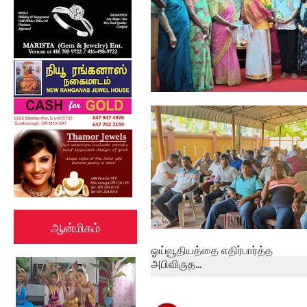
பேத்தாழை பொது நூலகத்தில்
உலக புத்தக...
ஆன்மிகம்
ஓய்வூதியத்தை எதிர்பார்த்த
அபிவிருத...