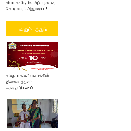
சிவராத்திரி தின விழிப்புணர்வு
கொடி வாரம் அனுஸ்டிப்பு!!
பலதும் பத்தும்
கல்குடா கல்வி வலயத்தின்
இணையத்தளம்
அங்குரார்ப்பணம்