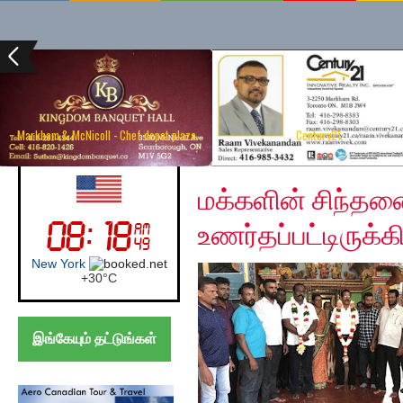
Markham & McNicoll - Chef depot plaza
Century21
Wednesday, August 12
UK (London)
மக்களின் சிந்தனை
உணர்தப்பட்டிருக்க
London
+
29°
C
இங்கேயும் தட்டுங்கள்