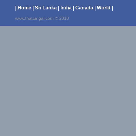
| Home
| Sri Lanka
| India
| Canada
| World |
www.thattungal.com © 2018