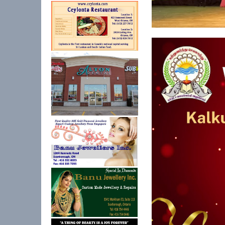
கல்குடா கல்வி வலயத்
ஏற்பாட்டில...