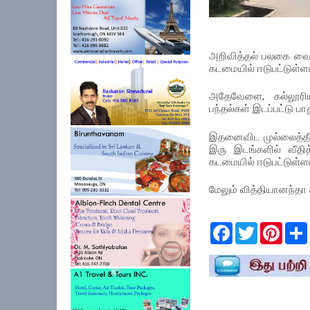
அறிவித்தல் பலகை வைக்
கடமையில் ஈடுபட்டுள்ள
அதேவேளை, கல்லூரிய
பந்தல்கள் இடப்பட்டு பாத
இதனைவிட முல்லைத்தீவு
இரு இடங்களில் வீதித
கடமையில் ஈடுபட்டுள்ள
மேலும் வித்தியானந்தா க
F
T
P
a
w
i
c
i
n
e
t
t
r
b
t
e
o
e
r
o
r
e
k
s