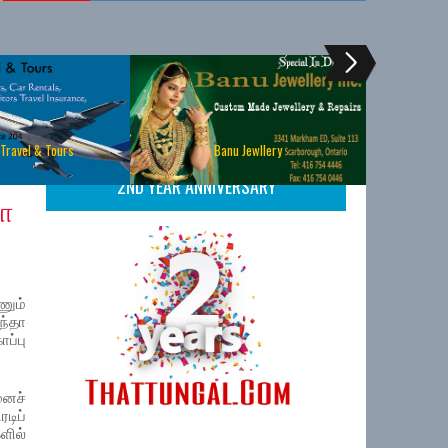
 Travel & Tours
Banu Jewllery
2ND YEAR ANNIVERSARY
தா
ணும்
்தா
்பு
னைச்
டிப்
ில்