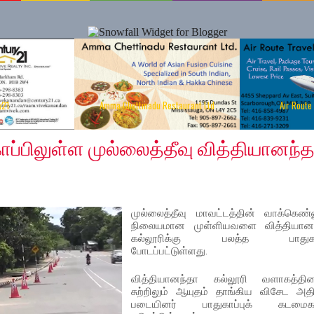
y21
Amma Chettinadu Restaurant Ltd
Air Route
2020
ாப்பிலுள்ள முல்லைத்தீவு வித்தியானந்
முல்லைத்தீவு மாவட்டத்தின் வாக்கெண்
நிலையமான முள்ளியவளை வித்தியானந
கல்லூரிக்கு பலத்த பாதுகாப
போடப்பட்டுள்ளது.
வித்தியானந்தா கல்லூரி வளாகத்தி
சுற்றிலும் ஆயுதம் தாங்கிய விசேட அதிர
படையினர் பாதுகாப்புக் கடமைகள