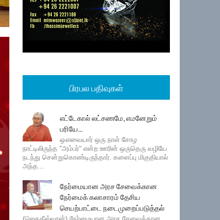
பிரபல பதிவுகள்
எட்டேகால் லட்சணமே, எமனேறும்
பரியே...
ஔவையார் ஒரு நாள் சோழ
நாட்டிலிருந்த "அம்பர்" என்ற ஊரின் ஒருதெரு வழியே
நடந்து சென்றுகொண்டிருந்தார். களைப்பு மிகுதியால்
அந்த...
நேர்மையான அரச சேவைக்கான
நேர்மைக் கலாசாரம் தேசிய
செயற்பாட்டை நடைமுறைப்படுத்தல்
(ஜெகதீஸ்வரன்) நேர்மையான அரச சேவைக்கான