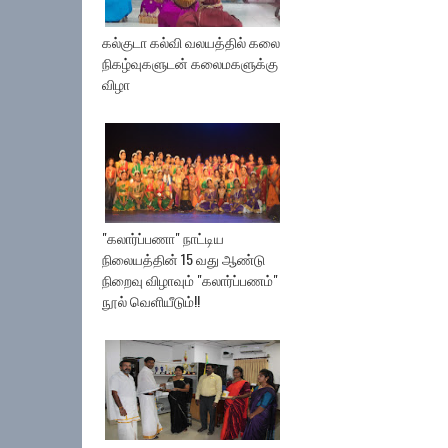
கல்குடா கல்வி வலயத்தில் கலை
நிகழ்வுகளுடன் கலைமகளுக்கு
விழா
"கலார்ப்பணா" நாட்டிய
நிலையத்தின் 15 வது ஆண்டு
நிறைவு விழாவும் "கலார்ப்பணம்"
நூல் வெளியீடும்!!