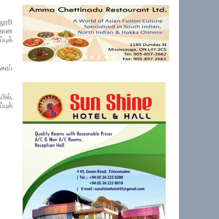
லூரி
தான
புக்
கரப்
ில்,
புக்