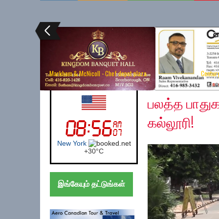
Markham & McNicoll - Chef depot plaza
Centur
Thursday, August 6, 
UK (London)
பலத்த பாதுக
கல்லூரி!
London
+
24°
C
இங்கேயும் தட்டுங்கள்