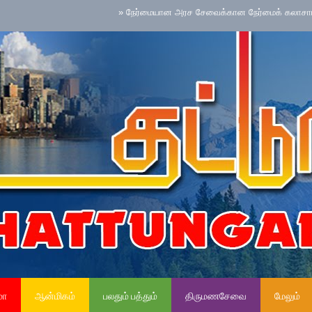
»
நேர்மையான அரச சேவைக்கான நேர்மைக் கலாசாரம் தேசிய செ
மா
ஆன்மிகம்
பலதும் பத்தும்
திருமணசேவை
மேலும்