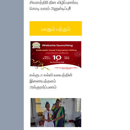
சிவராத்திரி தின விழிப்புணர்வு
கொடி வாரம் அனுஸ்டிப்பு!!
பலதும் பத்தும்
கல்குடா கல்வி வலயத்தின்
இணையத்தளம்
அங்குரார்ப்பணம்