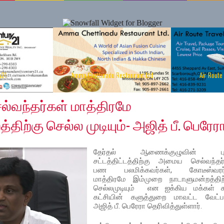
y21
Amma Chettinadu Restaurant Ltd
Air Route
020
்வந்தர்கள் மாத்திரமே
திற்கு செல்ல முடியும்- அஜித் பீ. பெரேர
தேர்தல் ஆணைக்குழுவின் பு
சட்டத்திட்டத்திற்கு அமைய செல்வந்தர்
பண பலமிக்கவர்கள், கோடீஸ்வரர்
மாத்திரமே இம்முறை நாடாளுமன்றத்திற்
செல்லமுடியும் என ஐக்கிய மக்கள் ச
கட்சியின் களுத்துறை மாவட்ட வேட்ப
அஜித் பீ. பெரேரா தெரிவித்துள்ளார்.