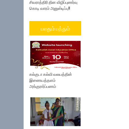
சிவராத்திரி தின விழிப்புணர்வு
கொடி வாரம் அனுஸ்டிப்பு!!
பலதும் பத்தும்
கல்குடா கல்வி வலயத்தின்
இணையத்தளம்
அங்குரார்ப்பணம்