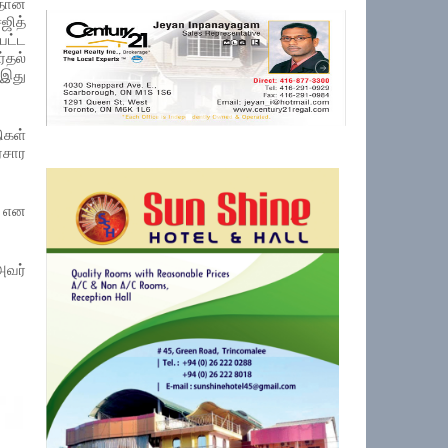
ரதான
சஜித்
ட்ட
்தல்
 இது
ிகள்
ரசார
ை என
அவர்