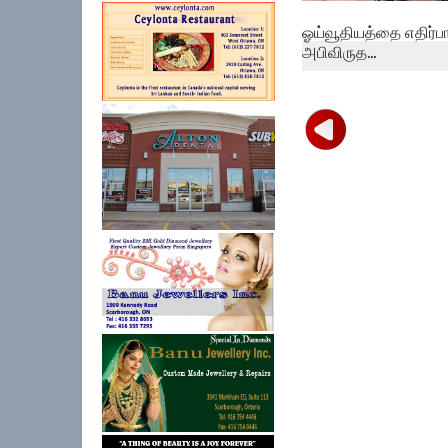
ஓய்வூதியத்தை எதிர்பா
அபிவிருத...