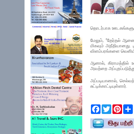
தொடர்பாக ஊடகங்களுக்கு
மேலும், “தேர்தல் ஆணை
மிகவும் அநீதியானது.
விளம்பரங்களை வெளியிட
ஆனால், கிராமத்தில
அவற்றை அப்புறப்படுத்த
அப்படியானால், செல்வந
சுட்டிக்காட்டியுள்ளார்.
F
T
P
a
w
i
c
i
n
e
t
t
r
b
t
e
o
e
r