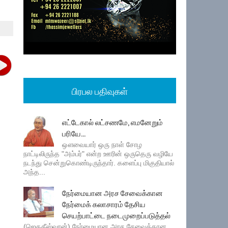
பிரபல பதிவுகள்
எட்டேகால் லட்சணமே, எமனேறும்
பரியே...
ஔவையார் ஒரு நாள் சோழ
நாட்டிலிருந்த "அம்பர்" என்ற ஊரின் ஒருதெரு வழியே
நடந்து சென்றுகொண்டிருந்தார். களைப்பு மிகுதியால்
அந்த...
நேர்மையான அரச சேவைக்கான
நேர்மைக் கலாசாரம் தேசிய
செயற்பாட்டை நடைமுறைப்படுத்தல்
(ஜெகதீஸ்வரன்) நேர்மையான அரச சேவைக்கான