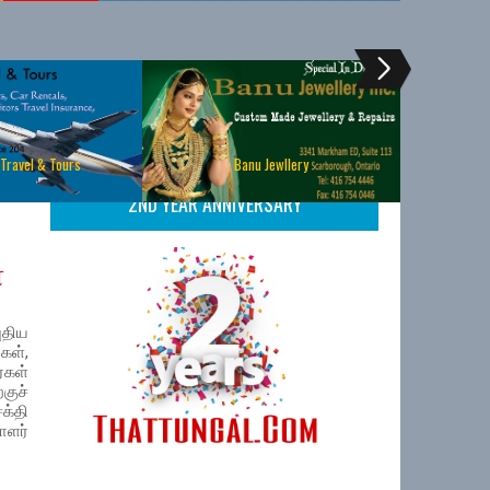
 Travel & Tours
Banu Jewllery
2ND YEAR ANNIVERSARY
ா
திய
கள்,
கள்
குச்
க்தி
ாளர்