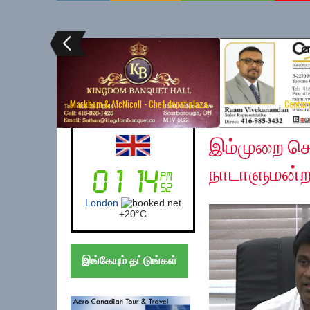
Markham & McNicoll - Chef depot plaza
Centur
Saturday, June 27, 2
Australia (Sydney)
இம்முறை செல
நாடாளுமன்றத்
Sydney
+
17°
C
இங்கேயும் தட்டுங்கள்