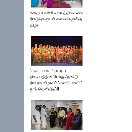
கல்குடா கல்வி வலயத்தில் கலை
நிகழ்வுகளுடன் கலைமகளுக்கு
விழா
"கலார்ப்பணா" நாட்டிய
நிலையத்தின் 15 வது ஆண்டு
நிறைவு விழாவும் "கலார்ப்பணம்"
நூல் வெளியீடும்!!