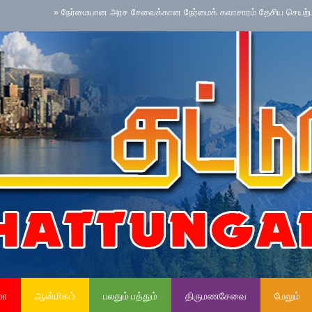
»
நேர்மையான அரச சேவைக்கான நேர்மைக் கலாசாரம் தேசிய செயற்பாட்டை நடைம
மா
ஆன்மிகம்
பலதும் பத்தும்
திருமணசேவை
மேலும்