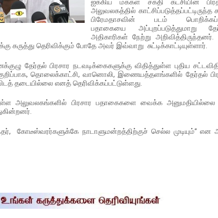
ஐக்கிய மக்கள் சக்தி கட்சியின் பி
அலுவலகத்தில் காட்சிப்படுத்தப்பட்டிருந்த 
பிரேமதாசவின் படம் பொறிக்கப்ப
பதாகையை அப்புறப்படுத்துமாறு தேர
அதிகாரிகள் நேற்று அறிவித்திருந்தனர்.
 கருத்து தெரிவிக்கும் போதே அவர் இவ்வாறு சுட்டிக்காட்டியுள்ளார்.
க்குழு தேர்தல் பிரசார நடவடிக்கைகளுக்கு விதித்துள்ள புதிய சட்டவித
 குறிப்பாக, தொலைக்காட்சி, வானொலி, இணையத்தளங்களில் தேர்தல் பி
த் தடையில்லை எனத் தெரிவிக்கப்பட்டுள்ளது.
் உள்ள அலுவலகங்களில் பிரசார பதாகைகளை வைக்க அனுமதியில்ல
ுகின்றனர்.
்தர், கோடீஸ்வரர்களுக்கே நாடாளுமன்றத்திற்குச் செல்ல முடியும்” என 
S
h
a
e