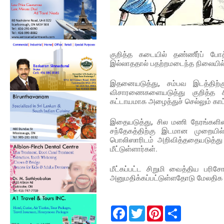
குறித்த கடையில் தண்ணீர்ப் போத்
இல்லாததால் பதற்றமடைந்த நிலையில்
இதனையடுத்து, சம்பவ இடத்திற்க
விசாரணைகளையடுத்து குறித்த சி
கட்டாயமாக அழைத்துச் செல்லும் காட்
இதையடுத்து, சில மணி நேரங்களின
சந்தேகத்திற்கு இடமான முறையி
பொலிஸாரிடம் அறிவித்ததையடுத்
மீட்டுள்ளார்கள்.
மீட்கப்பட்ட சிறுமி வைத்திய 
அனுமதிக்கப்பட்டுள்ளதோடு மேலதி
F
T
P
S
a
w
i
h