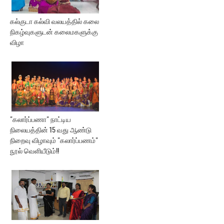
கல்குடா கல்வி வலயத்தில் கலை
நிகழ்வுகளுடன் கலைமகளுக்கு
விழா
"கலார்ப்பணா" நாட்டிய
நிலையத்தின் 15 வது ஆண்டு
நிறைவு விழாவும் "கலார்ப்பணம்"
நூல் வெளியீடும்!!