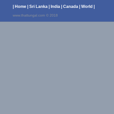
| Home
| Sri Lanka
| India
| Canada
| World |
www.thattungal.com © 2018