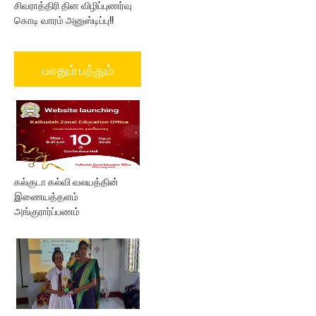
சிவராத்திரி தின விழிப்புணர்வு
கொடி வாரம் அனுஸ்டிப்பு!!
பலதும் பத்தும்
கல்குடா கல்வி வலயத்தின்
இணையத்தளம்
அங்குரார்ப்பணம்