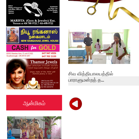
கல்குடா கல்வி வலயத்தின்
இணையத்தளம் ...
சிவ வித்தியாலயத்தில்
பாராளுமன்றத் த...
ஆன்மிகம்