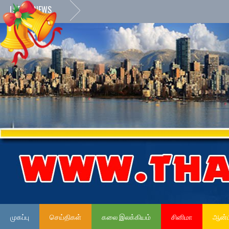
LATEST NEWS
முகப்பு
செய்திகள்
கலை இலக்கியம்
சினிமா
ஆன்ம