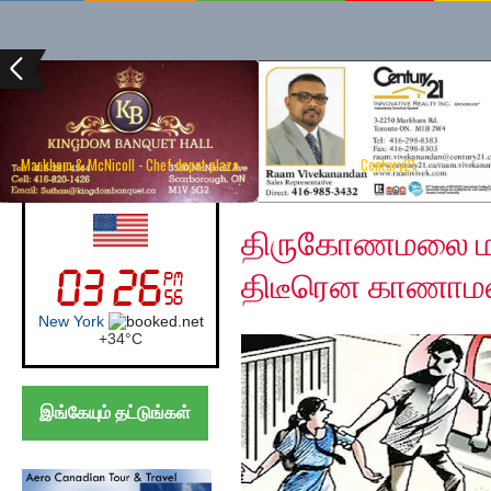
Markham & McNicoll - Chef depot plaza
Century21
Sunday, June 14, 2020
UK (London)
திருகோணமலை மத்
திடீரென காணாமல
London
+
24°
C
இங்கேயும் தட்டுங்கள்