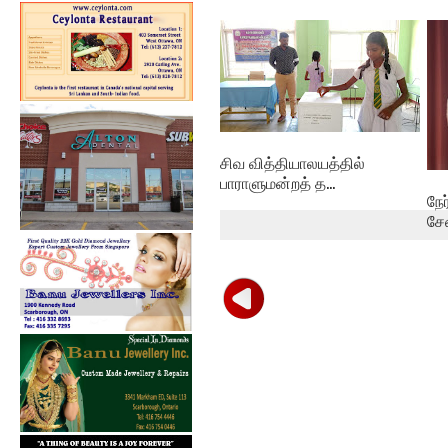
கல்குடா கல்வி வலயத்தின்
இணையத்தளம் ...
சிவ வித்தியாலயத்தில்
பாராளுமன்றத் த...
நே
சே