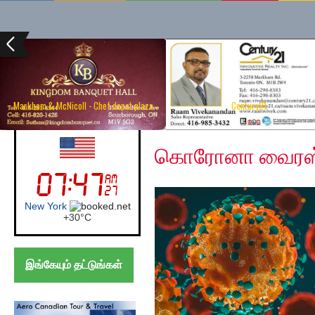
Markham & McNicoll - Chef depot plaza
Century21
Sunday, June 14, 2020
UK (London)
கொரோனா வைரஸ் –
London
+
22°
C
இங்கேயும் தட்டுங்கள்