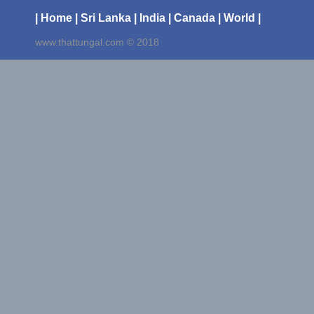
| Home
| Sri Lanka
| India
| Canada
| World |
www.thattungal.com © 2018