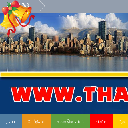
LATEST NEWS
முகப்பு
செய்திகள்
கலை இலக்கியம்
சினிமா
ஆன்ம