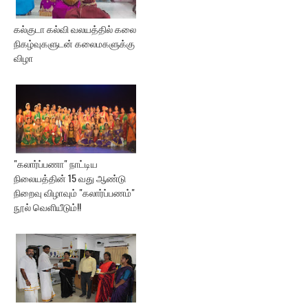
கல்குடா கல்வி வலயத்தில் கலை
நிகழ்வுகளுடன் கலைமகளுக்கு
விழா
"கலார்ப்பணா" நாட்டிய
நிலையத்தின் 15 வது ஆண்டு
நிறைவு விழாவும் "கலார்ப்பணம்"
நூல் வெளியீடும்!!