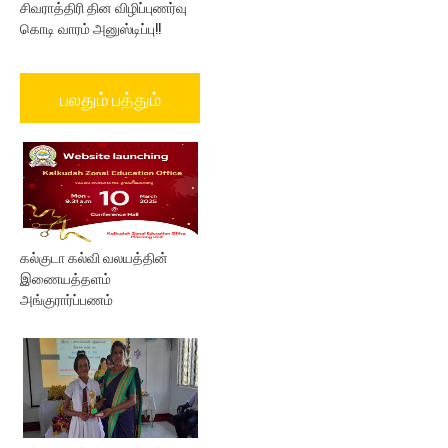
சிவராத்திரி தின விழிப்புணர்வு
கொடி வாரம் அனுஸ்டிப்பு!!
பலதும் பத்தும்
கல்குடா கல்வி வலயத்தின்
இணையத்தளம்
அங்குரார்ப்பணம்