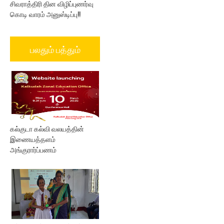
சிவராத்திரி தின விழிப்புணர்வு
கொடி வாரம் அனுஸ்டிப்பு!!
பலதும் பத்தும்
கல்குடா கல்வி வலயத்தின்
இணையத்தளம்
அங்குரார்ப்பணம்