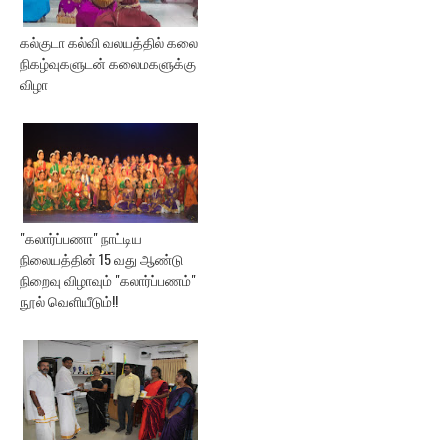
கல்குடா கல்வி வலயத்தில் கலை
நிகழ்வுகளுடன் கலைமகளுக்கு
விழா
"கலார்ப்பணா" நாட்டிய
நிலையத்தின் 15 வது ஆண்டு
நிறைவு விழாவும் "கலார்ப்பணம்"
நூல் வெளியீடும்!!