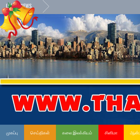
LATEST NEWS
முகப்பு
செய்திகள்
கலை இலக்கியம்
சினிமா
ஆன்ம