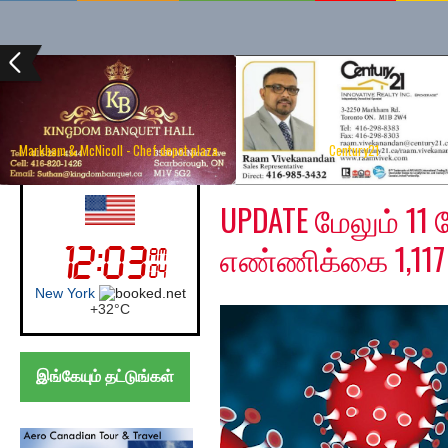
Markham & McNicoll - Chef depot plaza
Century21
Sunday, May 24, 2020
UK (London)
UPDATE மேலும் 1
எண்ணிக்கை 1,117
London
+
21°
C
இங்கேயும் தட்டுங்கள்