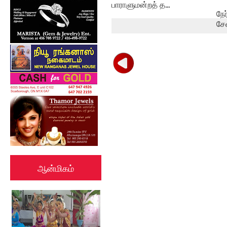
பாராளுமன்றத் த...
நே
சே
ஆன்மிகம்