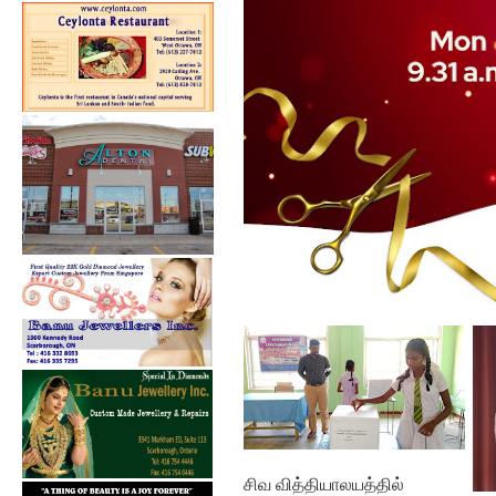
கல்குடா கல்வி வலயத்தின்
இணையத்தளம் ...
சிவ வித்தியாலயத்தில்