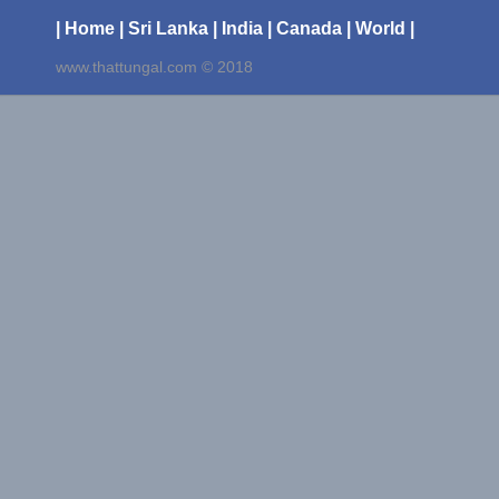
| Home
| Sri Lanka
| India
| Canada
| World |
www.thattungal.com © 2018