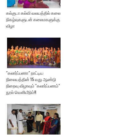
கல்குடா கல்வி வலயத்தில் கலை
நிகழ்வுகளுடன் கலைமகளுக்கு
விழா
"கலார்ப்பணா" நாட்டிய
நிலையத்தின் 15 வது ஆண்டு
நிறைவு விழாவும் "கலார்ப்பணம்"
நூல் வெளியீடும்!!