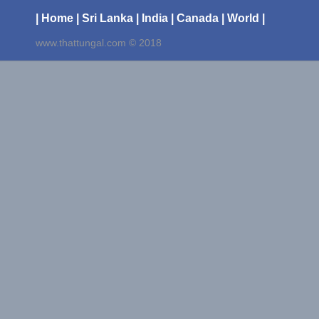
| Home
| Sri Lanka
| India
| Canada
| World |
www.thattungal.com © 2018