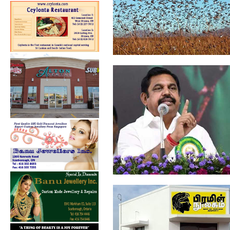
வெட்டுக்கிளிகள் தாக்குதலால்
பாதிக்க...
மக்கள் ஒத்துழைத்தால்தான்
கொரோனா பரவ...