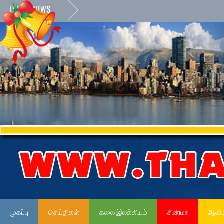
LATEST NEWS
முகப்பு
செய்திகள்
கலை இலக்கியம்
சினிமா
ஆன்ம