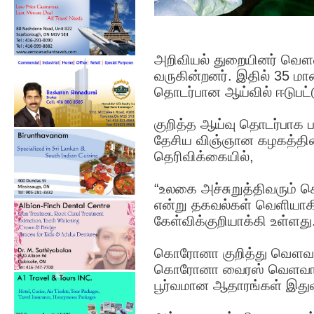
அறிவியல் துறையினர் வௌவால
வருகின்றனர். இதில் 35 
தொடர்பான ஆய்வில் ஈடுபட்
குறித்த ஆய்வு தொடர்பாக ப
தேசிய விஞ்ஞான கழகத்தின
தெரிவிக்கையில்,
“உலகை அச்சுறுத்திவரும்
என்று தகவல்கள் வெளியாக
கேள்விக்குறியாக்கி உள்ளது
கொரோனா குறித்து வௌவா
கொரோனா வைரஸ் வெளவால் 
பூர்வமான ஆதாரங்கள் இது