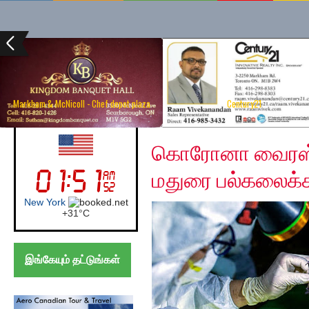
Markham & McNicoll - Chef depot plaza
Century21
Friday, May 1, 2020
UK (London)
கொரோனா வைரஸ் 
மதுரை பல்கலைக்க
London
+
30°
C
இங்கேயும் தட்டுங்கள்