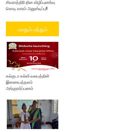
சிவராத்திரி தின விழிப்புணர்வு
கொடி வாரம் அனுஸ்டிப்பு!!
பலதும் பத்தும்
கல்குடா கல்வி வலயத்தின்
இணையத்தளம்
அங்குரார்ப்பணம்