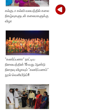
கல்குடா கல்வி வலயத்தில் கலை
நிகழ்வுகளுடன் கலைமகளுக்கு
விழா
"கலார்ப்பணா" நாட்டிய
நிலையத்தின் 15 வது ஆண்டு
நிறைவு விழாவும் "கலார்ப்பணம்"
நூல் வெளியீடும்!!