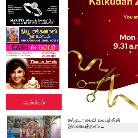
ஆன்மிகம்
கல்குடா கல்வி வலயத்தின்
இணையத்தளம் ...