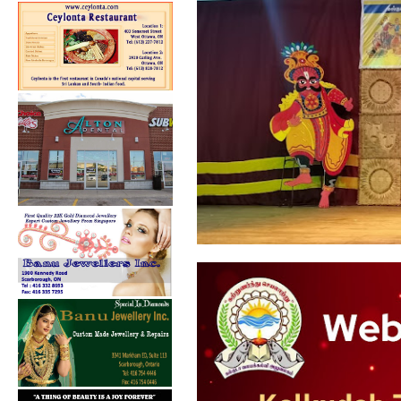
ஓய்வூதியத்தை எதிர்பார்த்த
அபிவிருத...
கல்குடா கல்வி வலயத்தின்
ஏற்பாட்டில...