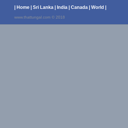
| Home
| Sri Lanka
| India
| Canada
| World |
www.thattungal.com © 2018