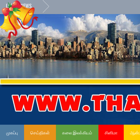
LATEST NEWS
முகப்பு
செய்திகள்
கலை இலக்கியம்
சினிமா
ஆன்ம