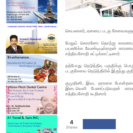
செயலாளர், ஏனைய படகு சேவைகளும்
மேலும் கொரனோ தொற்று காரணம
பயணிக்க வேண்டியுள்ளதன் காரண
சத்தியசோதி சுட்டிக்காட்டினார்.
தற்போது நெடுந்தீவு பகுதிக்கு 
படகுசேவை நெடுந்தீவில் இருந்து கு
குமுதினி, இவட தாரகை போன்றவை
இடைவெளி பேணப்படுவதன் காரண
சத்தியசோதி கூறினார்.
4
Shares