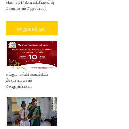
சிவராத்திரி தின விழிப்புணர்வு
கொடி வாரம் அனுஸ்டிப்பு!!
பலதும் பத்தும்
கல்குடா கல்வி வலயத்தின்
இணையத்தளம்
அங்குரார்ப்பணம்