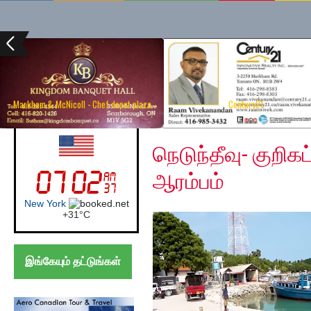
Markham & McNicoll - Chef depot plaza
Century21
Saturday, May 30, 202
UK (London)
நெடுந்தீவு- குறி
ஆரம்பம்
London
+
27°
C
இங்கேயும் தட்டுங்கள்