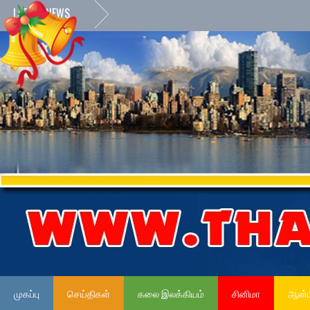
LATEST NEWS
முகப்பு
செய்திகள்
கலை இலக்கியம்
சினிமா
ஆன்ம