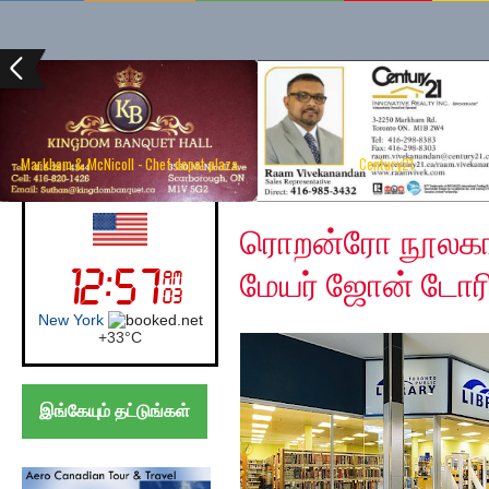
Markham & McNicoll - Chef depot plaza
Century21
Tuesday, May 19, 2020
UK (London)
ரொறன்ரோ நூலகங்க
மேயர் ஜோன் டோர
London
+
24°
C
இங்கேயும் தட்டுங்கள்