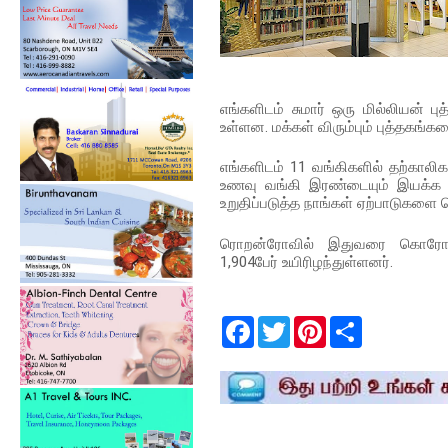
எங்களிடம் சுமார் ஒரு மில்லியன் பு
உள்ளன. மக்கள் விரும்பும் புத்தகங்கள
எங்களிடம் 11 வங்கிகளில் தற்கால
உணவு வங்கி இரண்டையும் இயக்க ம
உறுதிப்படுத்த நாங்கள் ஏற்பாடுகளை 
ரொறன்ரோவில் இதுவரை கொரோனா வ
1,904பேர் உயிரிழந்துள்ளனர்.
F
T
P
S
a
w
i
h
c
i
n
a
e
t
t
r
b
t
e
e
o
e
r
o
r
e
k
s