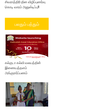
சிவராத்திரி தின விழிப்புணர்வு
கொடி வாரம் அனுஸ்டிப்பு!!
பலதும் பத்தும்
கல்குடா கல்வி வலயத்தின்
இணையத்தளம்
அங்குரார்ப்பணம்