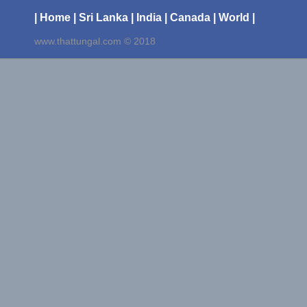
| Home
| Sri Lanka
| India
| Canada
| World |
www.thattungal.com © 2018