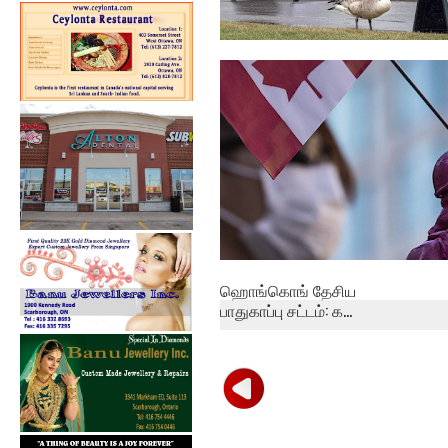
கனடாவில் 8.5 மில்லியனுக்கும்
அதிகமா...
ஹொங்கொங் தேசிய
பாதுகாப்பு சட்டம்: க...