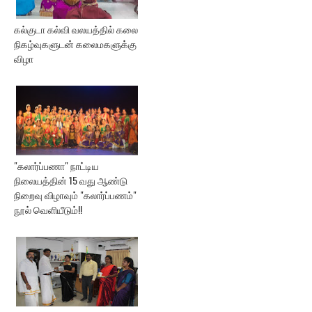
கல்குடா கல்வி வலயத்தில் கலை
நிகழ்வுகளுடன் கலைமகளுக்கு
விழா
"கலார்ப்பணா" நாட்டிய
நிலையத்தின் 15 வது ஆண்டு
நிறைவு விழாவும் "கலார்ப்பணம்"
நூல் வெளியீடும்!!