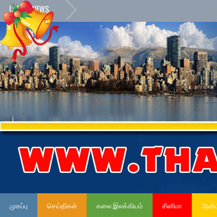
LATEST NEWS
முகப்பு
செய்திகள்
கலை இலக்கியம்
சினிமா
ஆன்ம