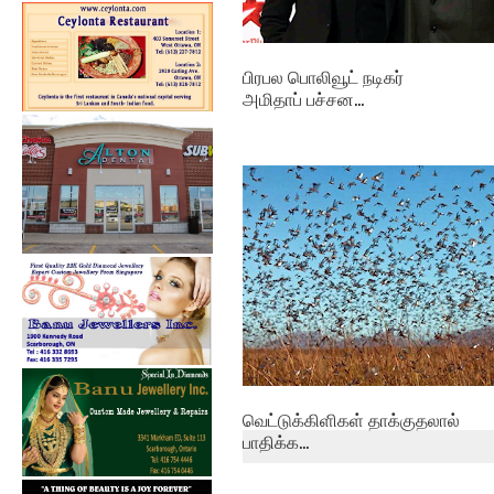
பிரபல பொலிவூட் நடிகர்
அமிதாப் பச்சன...
வெட்டுக்கிளிகள் தாக்குதலால்
பாதிக்க...