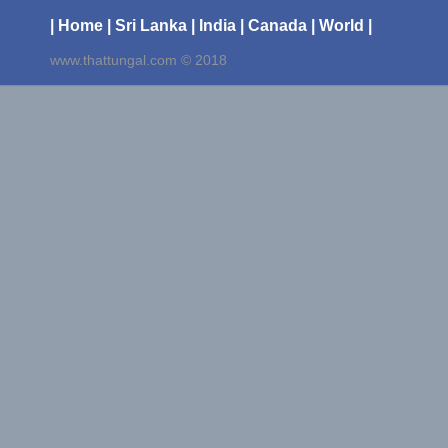
| Home
| Sri Lanka
| India
| Canada
| World |
www.thattungal.com © 2018