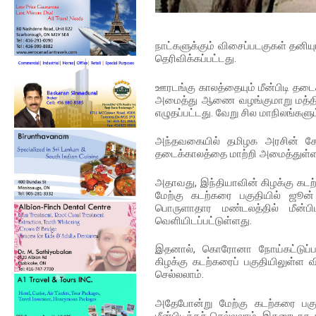
நாட்களுக்கும் விசைப்படகுகள் தனிய
தெரிவிக்கப்பட்டது.
ஊரடங்கு காலத்தையும் மீன்பிடி தட
அமைத்து ஆணை வழங்குமாறு மத்திய 
எழுதப்பட்டது. வேறு சில மாநிலங்க
அந்தவகையில் தமிழக அரசின் கோரி
தடைக்காலத்தை மாற்றி அமைத்துள்ள
அதாவது, இந்தியாவின் கிழக்கு கடற்க
மேற்கு கடற்கரை பகுதியில் ஜூன
பொருளாதார மண்டலத்தில் மீன்ப
வெளியிடப்பட்டுள்ளது.
இதனால், கொரோனா நோய்கட்டுப்பாட
கிழக்கு கடற்கரைப் பகுதியிலுள்ள வ
செல்லலாம்.
அதேபோன்று மேற்கு கடற்கரை பகுத
மீன்பிடிக்கச் செல்லலாம். இதனூடாக