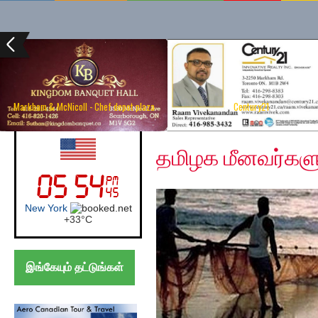
Markham & McNicoll - Chef depot plaza
Century21
Wednesday, May 27, 2
UK (London)
தமிழக மீனவர்களுக
London
+
24°
C
இங்கேயும் தட்டுங்கள்