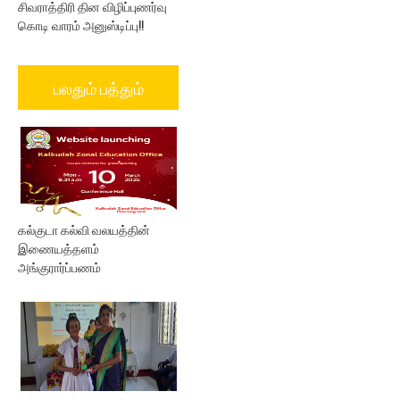
சிவராத்திரி தின விழிப்புணர்வு
கொடி வாரம் அனுஸ்டிப்பு!!
பலதும் பத்தும்
கல்குடா கல்வி வலயத்தின்
இணையத்தளம்
அங்குரார்ப்பணம்