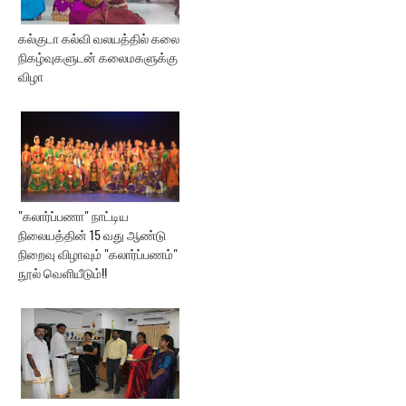
கல்குடா கல்வி வலயத்தில் கலை
நிகழ்வுகளுடன் கலைமகளுக்கு
விழா
"கலார்ப்பணா" நாட்டிய
நிலையத்தின் 15 வது ஆண்டு
நிறைவு விழாவும் "கலார்ப்பணம்"
நூல் வெளியீடும்!!