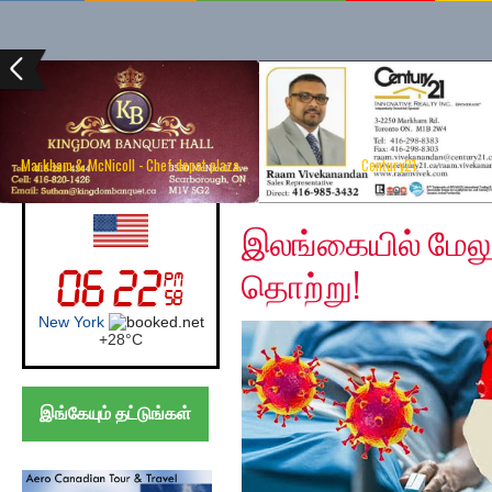
Markham & McNicoll - Chef depot plaza
Century21
Monday, May 11, 2020
UK (London)
இலங்கையில் மேல
தொற்று!
London
+
24°
C
இங்கேயும் தட்டுங்கள்