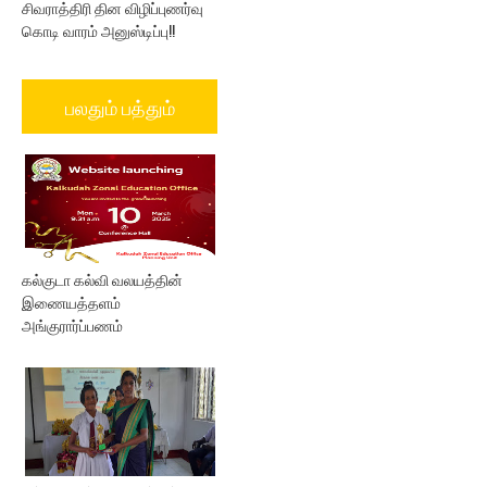
சிவராத்திரி தின விழிப்புணர்வு
கொடி வாரம் அனுஸ்டிப்பு!!
பலதும் பத்தும்
கல்குடா கல்வி வலயத்தின்
இணையத்தளம்
அங்குரார்ப்பணம்