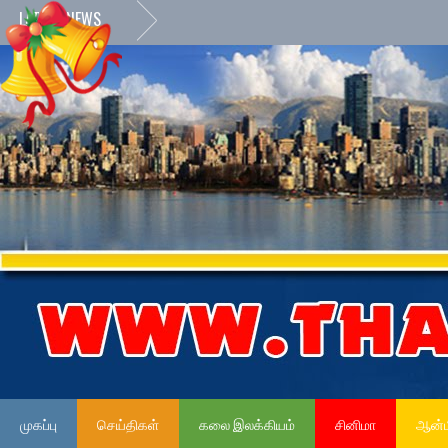
LATEST NEWS
முகப்பு
செய்திகள்
கலை இலக்கியம்
சினிமா
ஆன்ம