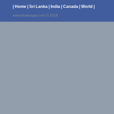
| Home
| Sri Lanka
| India
| Canada
| World |
www.thattungal.com © 2018