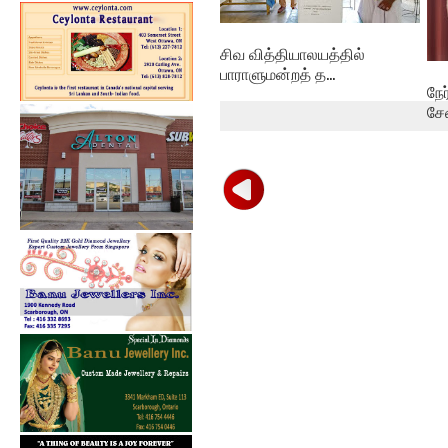
சிவ வித்தியாலயத்தில்
பாராளுமன்றத் த...
நே
சே