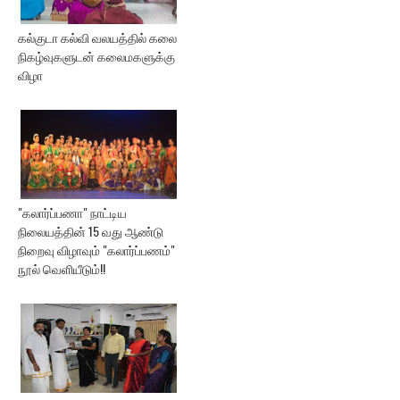
கல்குடா கல்வி வலயத்தில் கலை
நிகழ்வுகளுடன் கலைமகளுக்கு
விழா
"கலார்ப்பணா" நாட்டிய
நிலையத்தின் 15 வது ஆண்டு
நிறைவு விழாவும் "கலார்ப்பணம்"
நூல் வெளியீடும்!!