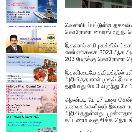
வெளியிடப்பட்டுள்ள தகவலின்
கொரோனா வைரஸ் உறுதி செய
இதனால் தமிழகத்தில் கொர
எண்ணிக்கை 3023 ஆக அதிகர
203 பேருக்கு கொரோனா தொற
இதனிடையே தமிழத்தில் உள
அறிவித்த நாள் முதல் இலவச
தற்போது மே 3 லிருந்து மே 1
அதன்படி மே 17 வரை சென
உணவகங்களிலும் இலவச உண
அறிவித்துள்ளது. முன்னத
கட்டணம் வசூலிக்க தொடங்