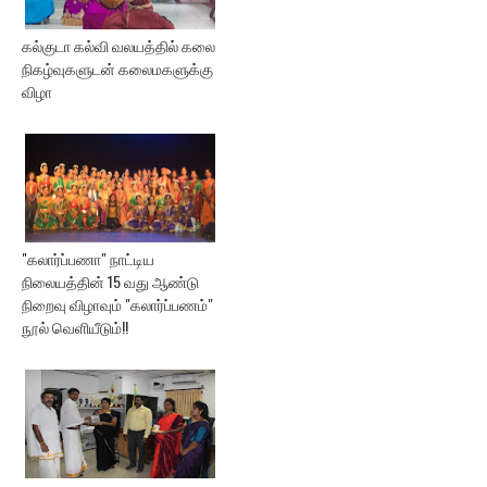
கல்குடா கல்வி வலயத்தில் கலை
நிகழ்வுகளுடன் கலைமகளுக்கு
விழா
"கலார்ப்பணா" நாட்டிய
நிலையத்தின் 15 வது ஆண்டு
நிறைவு விழாவும் "கலார்ப்பணம்"
நூல் வெளியீடும்!!