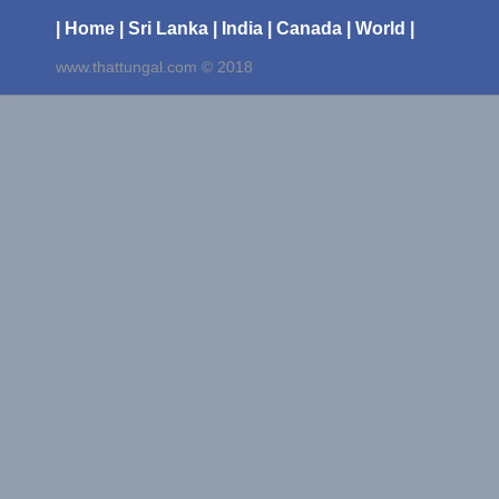
| Home
| Sri Lanka
| India
| Canada
| World |
www.thattungal.com © 2018