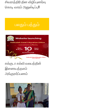
சிவராத்திரி தின விழிப்புணர்வு
கொடி வாரம் அனுஸ்டிப்பு!!
பலதும் பத்தும்
கல்குடா கல்வி வலயத்தின்
இணையத்தளம்
அங்குரார்ப்பணம்