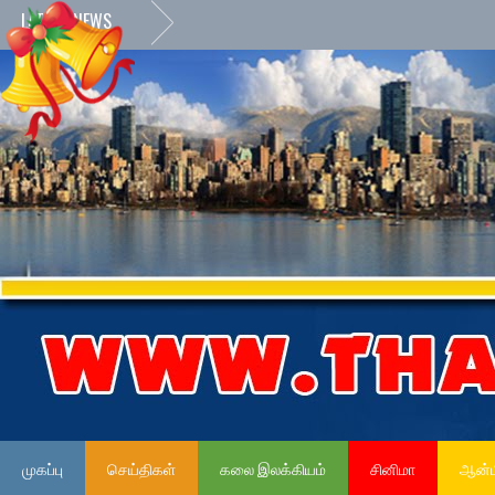
LATEST NEWS
முகப்பு
செய்திகள்
கலை இலக்கியம்
சினிமா
ஆன்ம