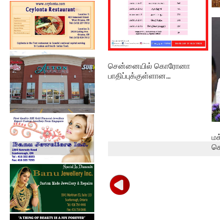
வெ
பா
சென்னையில் கொரோனா
பாதிப்புக்குள்ளான...
மக
க