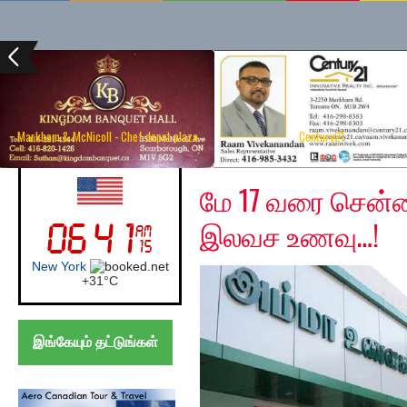
Markham & McNicoll - Chef depot plaza
Century21
Wednesday, May 6, 20
UK (London)
மே 17 வரை சென்
இலவச உணவு…!
London
+
20°
C
இங்கேயும் தட்டுங்கள்