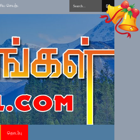
ட்டை நடைமுறைப்படுத்தல்
»
தமிழ் சிங்கள சித்திரை புதுவருட கலை, கலாசார, வ
தொடர்பு