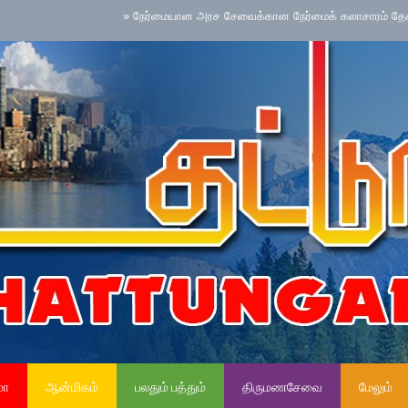
»
நேர்மையான அரச சேவைக்கான நேர்மைக் கலாசாரம் தேசிய செயற்பா
மா
ஆன்மிகம்
பலதும் பத்தும்
திருமணசேவை
மேலும்