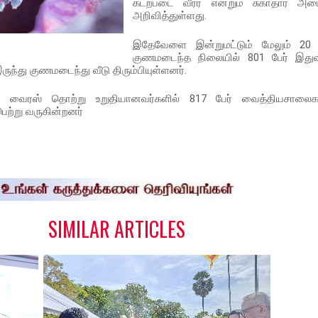
கடற்படை வீரர் என்றும் சுகாதார அமை
அறிவித்துள்ளது.
இதேவேளை இன்றுமட்டும் மேலும் 20 
குணமடைந்த நிலையில் 801 பேர் இத
ந்து குணமடைந்து வீடு திரும்பியுள்ளனர்.
 வைரஸ் தொற்று உறுதியானவர்களில் 817 பேர் வைத்தியசாலைக
பெற்று வருகின்றனர்
S
h
a
e
SIMILAR ARTICLES