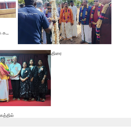
க...
தமிழ் சிங்கள சித்திரை
புதுவருட கலை...
த்தில்