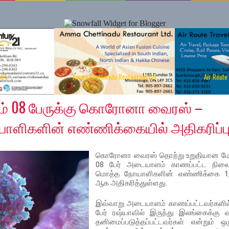
y21
Amma Chettinadu Restaurant Ltd
Air Route
0
லும் 08 பேருக்கு கொரோனா வைரஸ் –
ளிகளின் எண்ணிக்கையில் அதிகரிப்ப
கொரோனா வைரஸ் தொற்று உறுதியான மே
08 பேர் அடையாளம் காணப்பட்ட நிலை
மொத்த நோயாளிகளின் எண்ணிக்கை 1,
ஆக அதிகரித்துள்ளது.
இவ்வாறு அடையாளம் காணப்பட்டவர்களில
பேர் ரஷ்யாவில் இருந்து இலங்கைக்கு வ
தனிமைப்படுத்தப்பட்டவர்கள் என்றும் ஒர