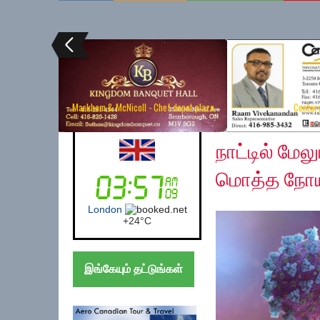
Markham & McNicoll - Chef depot plaza
Centur
Sunday, May 31, 202
UK (London)
நாட்டில் மே
மொத்த நோயா
London
+
24°
C
இங்கேயும் தட்டுங்கள்