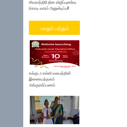
சிவராத்திரி தின விழிப்புணர்வு
கொடி வாரம் அனுஸ்டிப்பு!!
பலதும் பத்தும்
கல்குடா கல்வி வலயத்தின்
இணையத்தளம்
அங்குரார்ப்பணம்