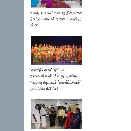
கல்குடா கல்வி வலயத்தில் கலை
நிகழ்வுகளுடன் கலைமகளுக்கு
விழா
"கலார்ப்பணா" நாட்டிய
நிலையத்தின் 15 வது ஆண்டு
நிறைவு விழாவும் "கலார்ப்பணம்"
நூல் வெளியீடும்!!