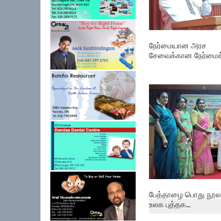
நேர்மையான அரச
சேவைக்கான நேர்மைக் 
பேத்தாழை பொது நூலக
உலக புத்தக...