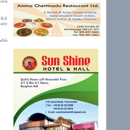
ச்சு
பேர்
ுவரை
ளில்