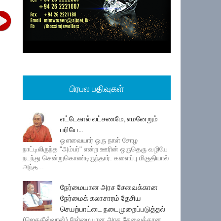
பிரபல பதிவுகள்
எட்டேகால் லட்சணமே, எமனேறும்
பரியே...
ஔவையார் ஒரு நாள் சோழ
நாட்டிலிருந்த "அம்பர்" என்ற ஊரின் ஒருதெரு வழியே
நடந்து சென்றுகொண்டிருந்தார். களைப்பு மிகுதியால்
அந்த...
நேர்மையான அரச சேவைக்கான
நேர்மைக் கலாசாரம் தேசிய
செயற்பாட்டை நடைமுறைப்படுத்தல்
(ஜெகதீஸ்வரன்) நேர்மையான அரச சேவைக்கான