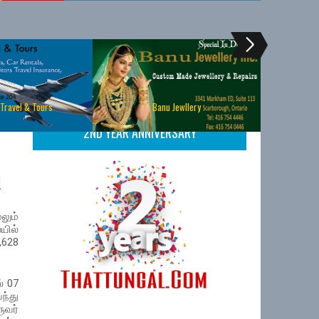
 Travel & Tours
Banu Jewllery
2ND YEAR ANNIVERSARY
ு
லும்
யில்
628
் 07
ந்து
ுவர்