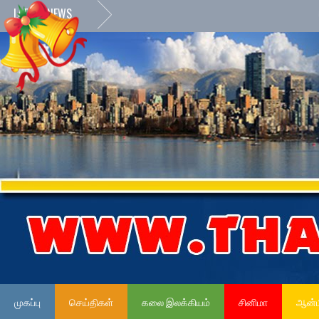
LATEST NEWS
»
நேர்ம
முகப்பு
செய்திகள்
கலை இலக்கியம்
சினிமா
ஆன்ம