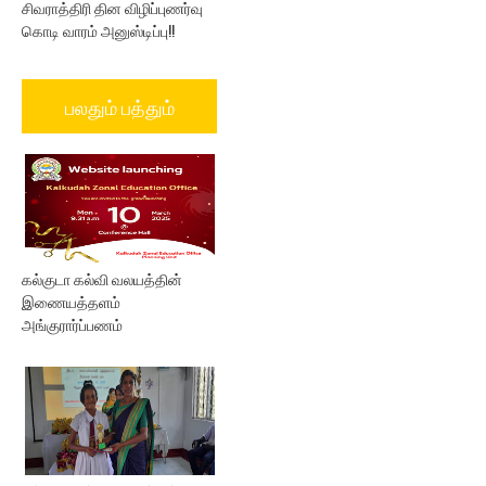
சிவராத்திரி தின விழிப்புணர்வு
கொடி வாரம் அனுஸ்டிப்பு!!
பலதும் பத்தும்
கல்குடா கல்வி வலயத்தின்
இணையத்தளம்
அங்குரார்ப்பணம்