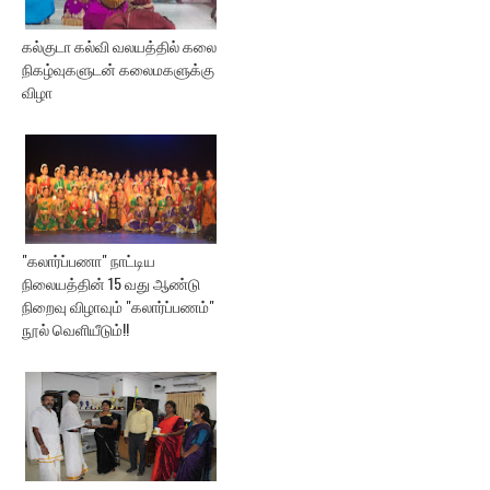
கல்குடா கல்வி வலயத்தில் கலை
நிகழ்வுகளுடன் கலைமகளுக்கு
விழா
"கலார்ப்பணா" நாட்டிய
நிலையத்தின் 15 வது ஆண்டு
நிறைவு விழாவும் "கலார்ப்பணம்"
நூல் வெளியீடும்!!