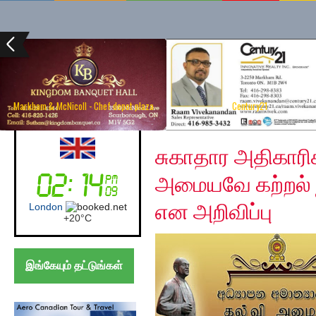
Markham & McNicoll - Chef depot plaza
Century21
Friday, April 10, 2020
Australia (Sydney)
சுகாதார அதிகா
அமையவே கற்றல் 
என அறிவிப்பு
Sydney
+
17°
C
இங்கேயும் தட்டுங்கள்