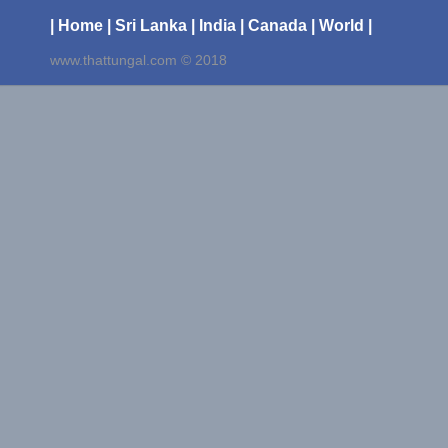
| Home
| Sri Lanka
| India
| Canada
| World |
www.thattungal.com © 2018