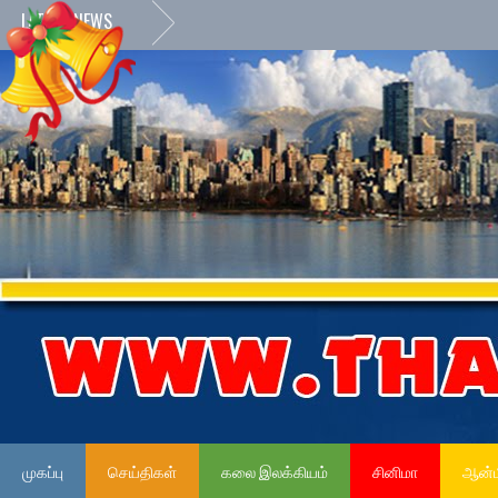
LATEST NEWS
முகப்பு
செய்திகள்
கலை இலக்கியம்
சினிமா
ஆன்ம