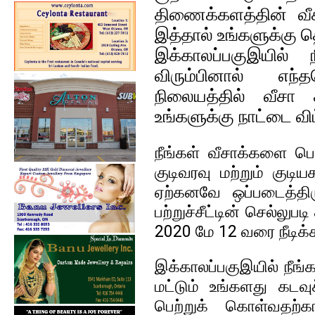
திணைக்களத்தின்‌ வீச
இத்தால்‌ உங்களுக்கு த
இக்காலப்பகுஇயில்‌
விரும்பினால்‌ எ
நிலையத்தில்‌ வீசா
உங்களுக்கு நாட்டை விட
நீங்கள்‌ வீசாக்களை ப
குடிவரவு மற்றும்‌ குடி
ஏற்கனவே ஒப்படைத்திரு
பற்றுச்சீட்டின்‌ செல்லு
2020 மே 12 வரை நீடிக்க
இக்காலப்பகுஇயில்‌ நீங்
மட்டும்‌ உங்களது கடவ
பெற்றுக் கொள்வதற்காக