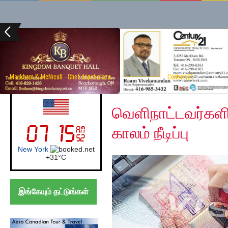
Markham & McNicoll - Chef depot plaza
Century21
Wednesday, April 1, 2
UK (London)
வெளிநாட்டவர்களி
காலம் நீடிப்பு
London
+
27°
C
இங்கேயும் தட்டுங்கள்