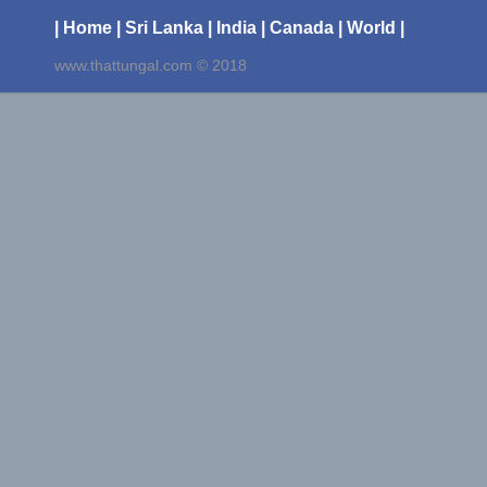
| Home
| Sri Lanka
| India
| Canada
| World |
www.thattungal.com © 2018