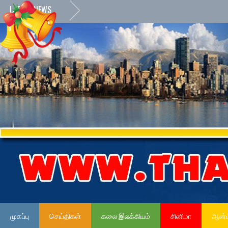
LATEST NEWS
முகப்பு
செய்திகள்
கலை இலக்கியம்
சினிமா
ஆன்ம