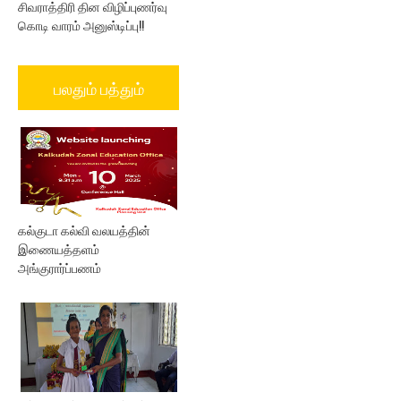
சிவராத்திரி தின விழிப்புணர்வு
கொடி வாரம் அனுஸ்டிப்பு!!
பலதும் பத்தும்
கல்குடா கல்வி வலயத்தின்
இணையத்தளம்
அங்குரார்ப்பணம்