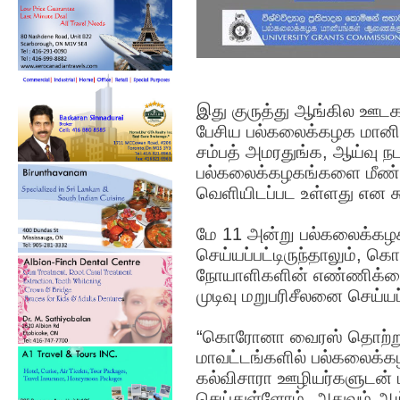
இது குருத்து ஆங்கில ஊடகம
பேசிய பல்கலைக்கழக மானி
சம்பத் அமரதுங்க, ஆய்வு ந
பல்கலைக்கழகங்களை மீண்டு
வெளியிடப்பட உள்ளது என க
மே 11 அன்று பல்கலைக்கழகங
செய்யப்பட்டிருந்தாலும், 
நோயாளிகளின் எண்ணிக்கை
முடிவு மறுபரிசீலனை செய்யப
“கொரோனா வைரஸ் தொற்று 
மாவட்டங்களில் பல்கலைக்க
கல்விசாரா ஊழியர்களுடன் மட
செய்துள்ளோம். அதுவும் ஆ