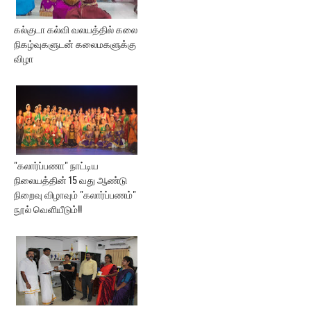
கல்குடா கல்வி வலயத்தில் கலை
நிகழ்வுகளுடன் கலைமகளுக்கு
விழா
"கலார்ப்பணா" நாட்டிய
நிலையத்தின் 15 வது ஆண்டு
நிறைவு விழாவும் "கலார்ப்பணம்"
நூல் வெளியீடும்!!