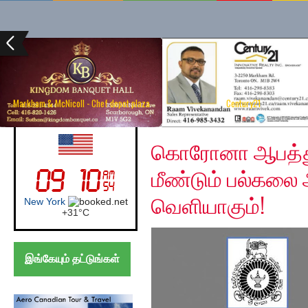
Markham & McNicoll - Chef depot plaza
Century21
Wednesday, April 22, 
USA (Newyork)
கொரோனா ஆபத்து 
மீண்டும் பல்கலை 
வெளியாகும்!
New York
+
31°
C
இங்கேயும் தட்டுங்கள்