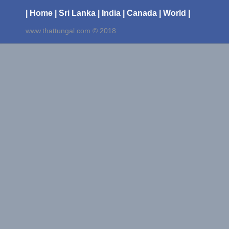
| Home
| Sri Lanka
| India
| Canada
| World |
www.thattungal.com © 2018