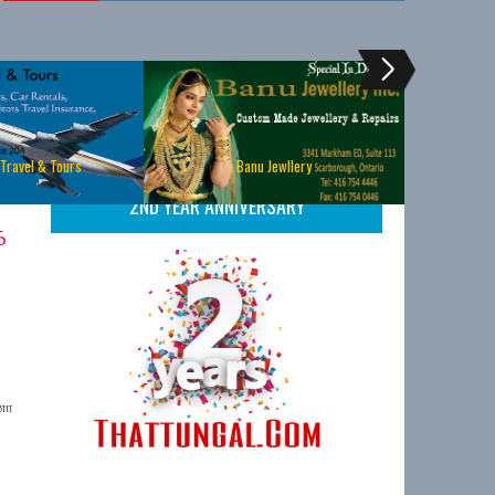
 Travel & Tours
Banu Jewllery
2ND YEAR ANNIVERSARY
க
னா