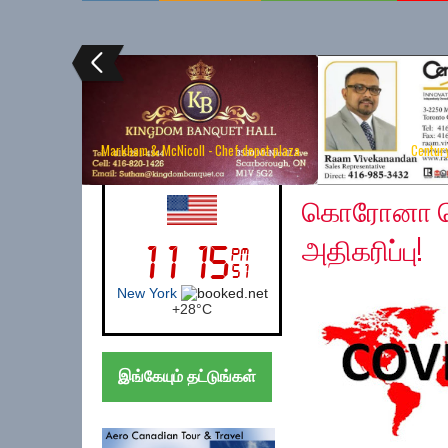
Markham & McNicoll - Chef depot plaza
Centur
Wednesday, April 22,
UK (London)
கொரோனா தொ
அதிகரிப்பு!
London
+
24°
C
இங்கேயும் தட்டுங்கள்