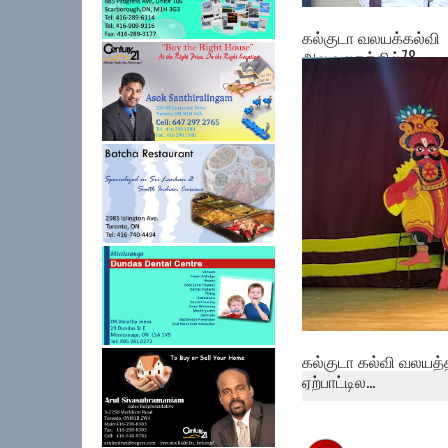
கல்குடா வலயக்கல்வி
அலுவலகத்தில்78 ...
கல்குடா கல்வி வலயத்
ஏற்பாட்டில...