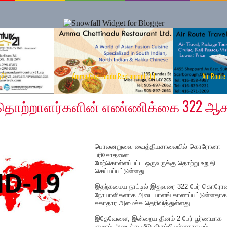
y21
Amma Chettinadu Restaurant Ltd
Air Route
 2020
ற்றாளர்களின் எண்ணிக்கை 322 ஆ
பொலனறுவை வைத்தியசாலையில் கொரோனா
பரிசோதனை
மேற்கொள்ளப்பட்ட ஒருவருக்கு தொற்று உறுதி
செய்யப்பட்டுள்ளது.
இதற்கமைய நாட்டில் இதுவரை 322 பேர் கொரோ
நோயாளிகளாக அடையாளங் காணப்பட்டுள்ளதாக
சுகாதார அமைச்சு தெரிவித்துள்ளது.
இதேவேளை, இன்றைய தினம் 2 பேர் பூர்ணமாக
குணம் அடைந்து வீடு திரும்பியுள்ளதாகவும்