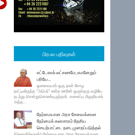
பிரபல பதிவுகள்
எட்டேகால் லட்சணமே, எமனேறும்
பரியே...
ஔவையார் ஒரு நாள் சோழ
நாட்டிலிருந்த "அம்பர்" என்ற ஊரின் ஒருதெரு வழியே
நடந்து சென்றுகொண்டிருந்தார். களைப்பு மிகுதியால்
அந்த...
நேர்மையான அரச சேவைக்கான
நேர்மைக் கலாசாரம் தேசிய
செயற்பாட்டை நடைமுறைப்படுத்தல்
(ஜெகதீஸ்வரன்) நேர்மையான அரச சேவைக்கான