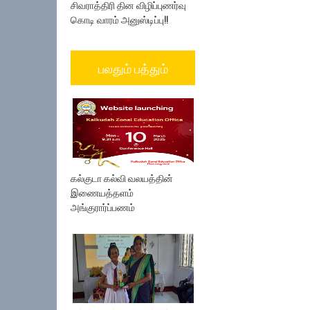
சிவராத்திரி தின விழிப்புணர்வு
கொடி வாரம் அனுஸ்டிப்பு!!
பலதும் பத்தும்
கல்குடா கல்வி வலயத்தின்
இணையத்தளம்
அங்குரார்ப்பணம்