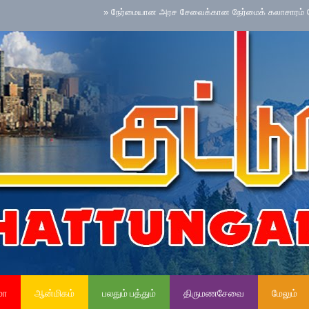
»
நேர்மையான அரச சேவைக்கான நேர்மைக் கலாசாரம் தேசிய செயற்
மா
ஆன்மிகம்
பலதும் பத்தும்
திருமணசேவை
மேலும்