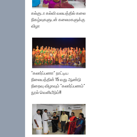
கல்குடா கல்வி வலயத்தில் கலை
நிகழ்வுகளுடன் கலைமகளுக்கு
விழா
"கலார்ப்பணா" நாட்டிய
நிலையத்தின் 15 வது ஆண்டு
நிறைவு விழாவும் "கலார்ப்பணம்"
நூல் வெளியீடும்!!