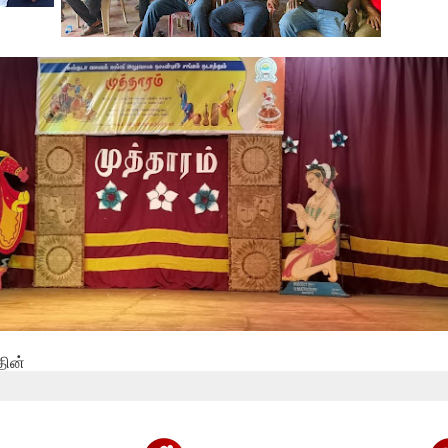
ஓய்வூதியத்தை எதிர்பார்த்த
அபிவிருத...
தின்