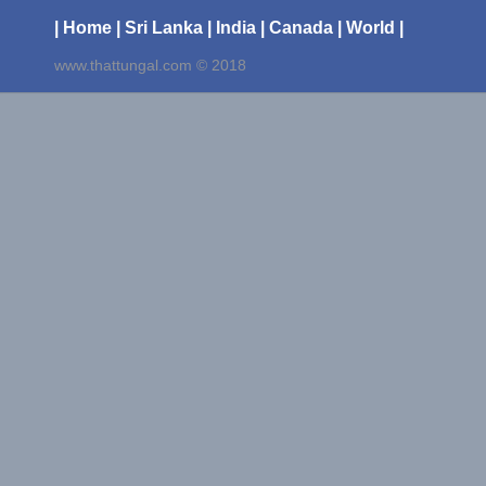
| Home
| Sri Lanka
| India
| Canada
| World |
www.thattungal.com © 2018