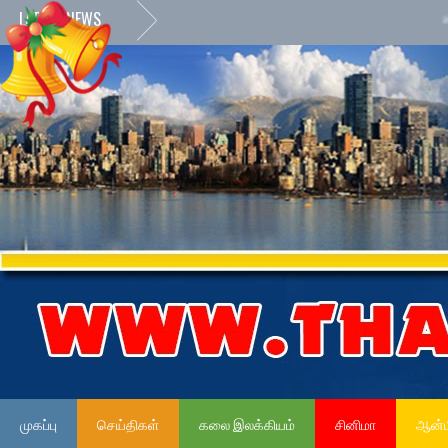
LATEST NEWS
»
நேர்மை
முகப்பு
செய்திகள்
கலை இலக்கியம்
சினிமா
ஆன்ம