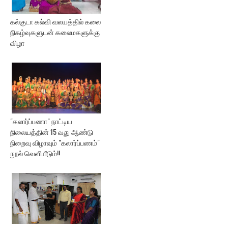
கல்குடா கல்வி வலயத்தில் கலை
நிகழ்வுகளுடன் கலைமகளுக்கு
விழா
"கலார்ப்பணா" நாட்டிய
நிலையத்தின் 15 வது ஆண்டு
நிறைவு விழாவும் "கலார்ப்பணம்"
நூல் வெளியீடும்!!