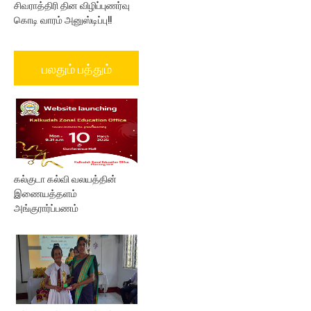
சிவராத்திரி தின விழிப்புணர்வு
கொடி வாரம் அனுஸ்டிப்பு!!
பலதும் பத்தும்
கல்குடா கல்வி வலயத்தின்
இணையத்தளம்
அங்குரார்ப்பணம்