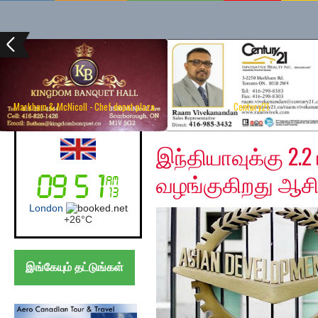
Markham & McNicoll - Chef depot plaza
Century21
Friday, April 10, 2020
UK (London)
இந்தியாவுக்கு 2.2
வழங்குகிறது ஆசி
London
+
26°
C
இங்கேயும் தட்டுங்கள்