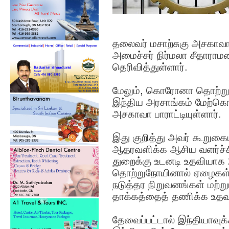
தலைவர் மசாற்சுகு அசகாவா
அமைச்சர் நிர்மலா சீதார
தெரிவித்துள்ளார்.
மேலும், கொரோனா தொற்றுநோ
இந்திய அரசாங்கம் மேற்
அசகாவா பாராட்டியுள்ளார்.
இது குறித்து அவர் கூறுக
ஆதரவளிக்க ஆசிய வளர்ச்சி
துறைக்கு உடனடி உதவியாக 
தொற்றுநோயினால் ஏழைகள், 
நடுத்தர நிறுவனங்கள் மற்ற
தாக்கத்தைத் தணிக்க உதவ
தேவைப்பட்டால் இந்தியாவு