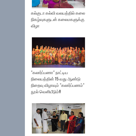
கல்குடா கல்வி வலயத்தில் கலை
நிகழ்வுகளுடன் கலைமகளுக்கு
விழா
"கலார்ப்பணா" நாட்டிய
நிலையத்தின் 15 வது ஆண்டு
நிறைவு விழாவும் "கலார்ப்பணம்"
நூல் வெளியீடும்!!