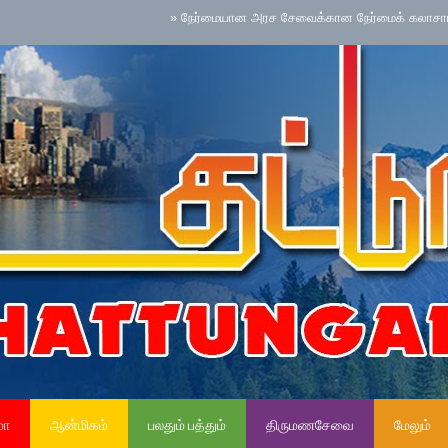
»
நேர்மையான அரச சேவைக்கான நேர்மைக் கலாசாரம் தேசிய 
மா
ஆன்மிகம்
பலதும் பத்தும்
திருமணசேவை
மேலும்