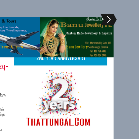
 Travel & Tours
Banu Jewllery
2ND YEAR ANNIVERSARY
வு-
்கு
ல்
த்த
ிய