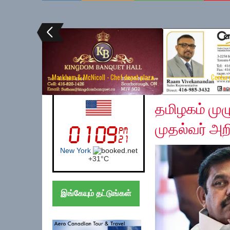
Markham & McNicoll - Chef depot plaza
Centur
Tuesday, March 24, 2
UK (London)
தமிழகம் முழ
முதல்வர் அறி
London
+
25°
C
இங்கேயும் தட்டுங்கள்