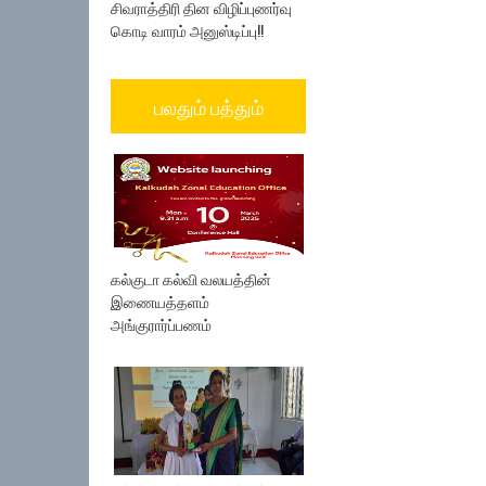
சிவராத்திரி தின விழிப்புணர்வு
கொடி வாரம் அனுஸ்டிப்பு!!
பலதும் பத்தும்
கல்குடா கல்வி வலயத்தின்
இணையத்தளம்
அங்குரார்ப்பணம்