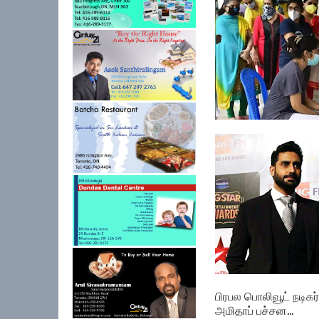
தமிழகத்தில் ஒரேநாளி
நான்காயிரம் ப...
பிரபல பொலிவூட் நடிகர்
அமிதாப் பச்சன...