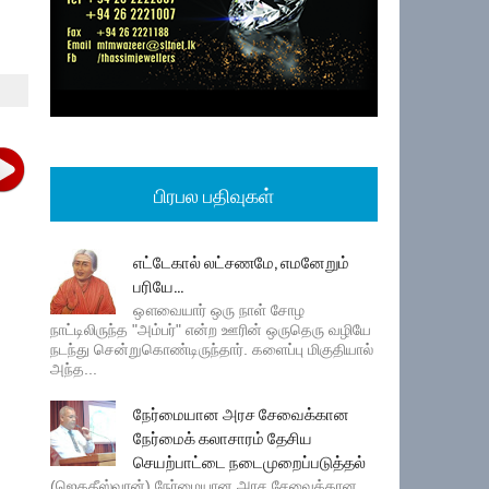
பிரபல பதிவுகள்
எட்டேகால் லட்சணமே, எமனேறும்
பரியே...
ஔவையார் ஒரு நாள் சோழ
நாட்டிலிருந்த "அம்பர்" என்ற ஊரின் ஒருதெரு வழியே
நடந்து சென்றுகொண்டிருந்தார். களைப்பு மிகுதியால்
அந்த...
நேர்மையான அரச சேவைக்கான
நேர்மைக் கலாசாரம் தேசிய
செயற்பாட்டை நடைமுறைப்படுத்தல்
(ஜெகதீஸ்வரன்) நேர்மையான அரச சேவைக்கான