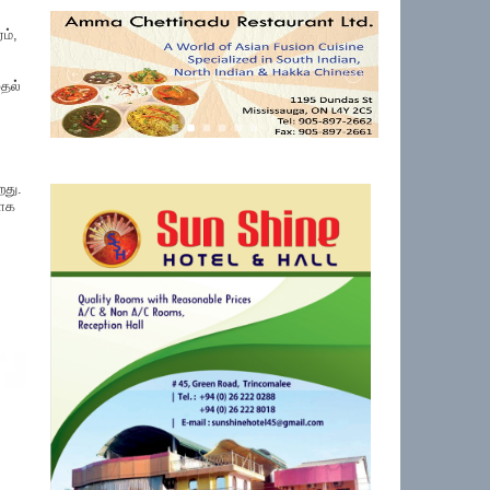
ம்,
தல்
றது.
காக