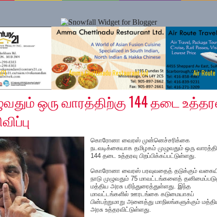
y21
Amma Chettinadu Restaurant Ltd
Air Route
020
ுவதும் ஒரு வாரத்திற்கு 144 தடை உத்தர
விப்பு
கொரோனா வைரஸ் முன்னெச்சரிக்கை
நடவடிக்கையாக தமிழகம் முழுவதும் ஒரு வாரத்திற
144 தடை உத்தரவு பிறப்பிக்கப்பட்டுள்ளது.
கொரோனா வைரஸ் பரவுவதைத் தடுக்கும் வகையி
நாடு முழுவதும் 75 மாவட்டங்களைத் தனிமைப்படு
மத்திய அரசு பரிந்துரைத்துள்ளது. இந்த
மாவட்டங்களில் ஊரடங்கை கடுமையாகப்
பின்பற்றுமாறு அனைத்து மாநிலங்களுக்கும் மத்த
அரசு உத்தரவிட்டுள்ளது.