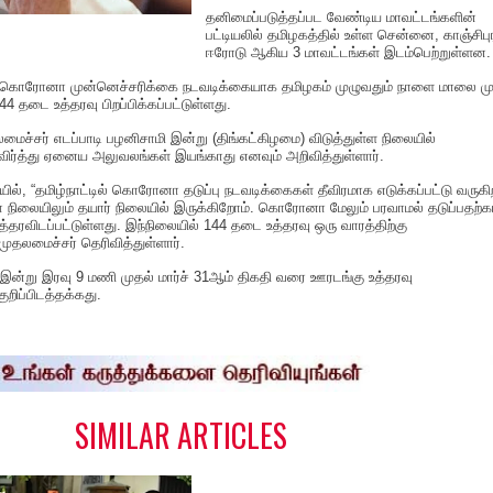
தனிமைப்படுத்தப்பட வேண்டிய மாவட்டங்களின்
பட்டியலில் தமிழகத்தில் உள்ள சென்னை, காஞ்சிபுர
ஈரோடு ஆகிய 3 மாவட்டங்கள் இடம்பெற்றுள்ளன.
ல் கொரோனா முன்னெச்சரிக்கை நடவடிக்கையாக தமிழகம் முழுவதும் நாளை மாலை மு
 தடை உத்தரவு பிறப்பிக்கப்பட்டுள்ளது.
ைச்சர் எடப்பாடி பழனிசாமி இன்று (திங்கட்கிழமை) விடுத்துள்ள நிலையில்
ிர்த்து ஏனைய அலுவலங்கள் இயங்காது எனவும் அறிவித்துள்ளார்.
யில், “தமிழ்நாட்டில் கொரோனா தடுப்பு நடவடிக்கைகள் தீவிரமாக எடுக்கப்பட்டு வருகி
நிலையிலும் தயார் நிலையில் இருக்கிறோம். கொரோனா மேலும் பரவாமல் தடுப்பதற்
ரவிடப்பட்டுள்ளது. இந்நிலையில் 144 தடை உத்தரவு ஒரு வாரத்திற்கு
 முதலமைச்சர் தெரிவித்துள்ளார்.
 இன்று இரவு 9 மணி முதல் மார்ச் 31ஆம் திகதி வரை ஊரடங்கு உத்தரவு
றிப்பிடத்தக்கது.
S
h
a
e
SIMILAR ARTICLES