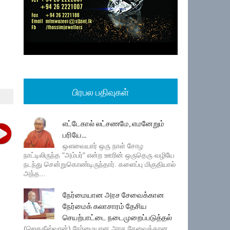
பிரபல பதிவுகள்
எட்டேகால் லட்சணமே, எமனேறும்
பரியே...
ஔவையார் ஒரு நாள் சோழ
நாட்டிலிருந்த "அம்பர்" என்ற ஊரின் ஒருதெரு வழியே
நடந்து சென்றுகொண்டிருந்தார். களைப்பு மிகுதியால்
அந்த...
நேர்மையான அரச சேவைக்கான
நேர்மைக் கலாசாரம் தேசிய
செயற்பாட்டை நடைமுறைப்படுத்தல்
(ஜெகதீஸ்வரன்) நேர்மையான அரச சேவைக்கான