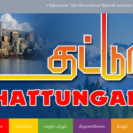
»
நேர்மையான அரச சேவைக்கான நேர்மைக் கலாசாரம் தேசிய செயற
மா
ஆன்மிகம்
பலதும் பத்தும்
திருமணசேவை
மேலும்