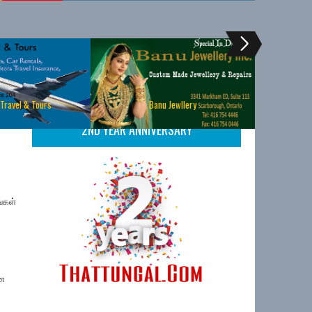
 Travel & Tours
Banu Jewllery
2ND YEAR ANNIVERSARY
்கள்
னை