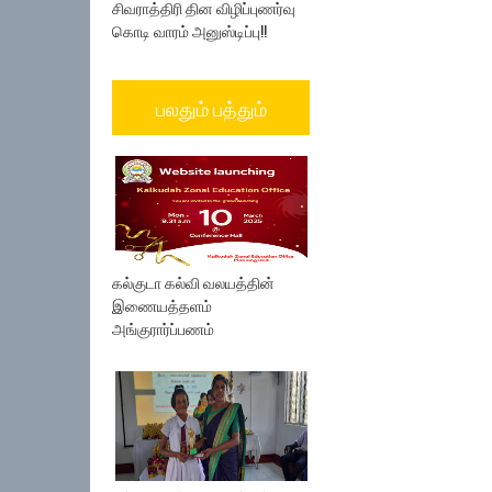
சிவராத்திரி தின விழிப்புணர்வு
கொடி வாரம் அனுஸ்டிப்பு!!
பலதும் பத்தும்
கல்குடா கல்வி வலயத்தின்
இணையத்தளம்
அங்குரார்ப்பணம்