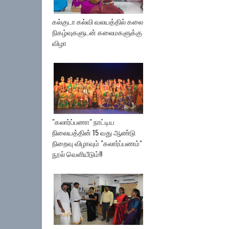
கல்குடா கல்வி வலயத்தில் கலை
நிகழ்வுகளுடன் கலைமகளுக்கு
விழா
"கலார்ப்பணா" நாட்டிய
நிலையத்தின் 15 வது ஆண்டு
நிறைவு விழாவும் "கலார்ப்பணம்"
நூல் வெளியீடும்!!