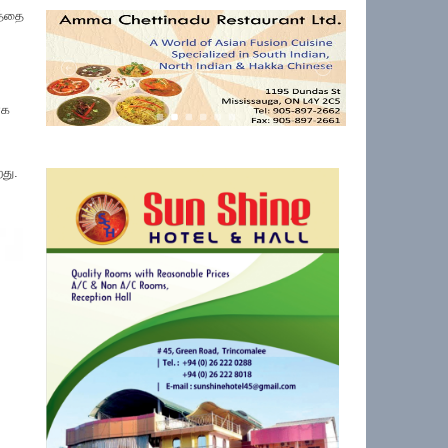
தத்தை
ாக
றது.