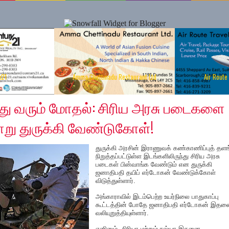
y21
Amma Chettinadu Restaurant Ltd
Air Route
9, 2020
்து வரும் மோதல்: சிரிய அரசு படைகளை
ாறு துருக்கி வேண்டுகோள்!
துருக்கி அரசின் இராணுவக் கண்காணிப்புத் தளங
நிறுத்தப்பட்டுள்ள இடங்களிலிருந்து சிரிய அரசு
படைகள் பின்வாங்க வேண்டும் என துருக்கி
ஜனாதிபதி தயிப் எர்டோகன் வேண்டுக்கோள்
விடுத்துள்ளார்.
அங்காராவில் இடம்பெற்ற உயர்நிலை பாதுகாப்பு
கூட்டத்தின் போதே ஜனாதிபதி எர்டோகன் இத
வலியுறுத்தியுள்ளார்.
எனினும், சிரியா மற்றும் ரஷ்யா இதனை