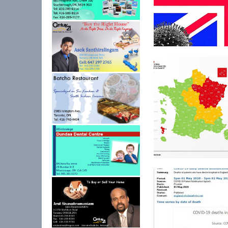
கொரோனா – இத்தாலி
மொத்த மரண எண்ண..
24 மணித்தியாலத்தில்
பிரான்ஸில் 330...