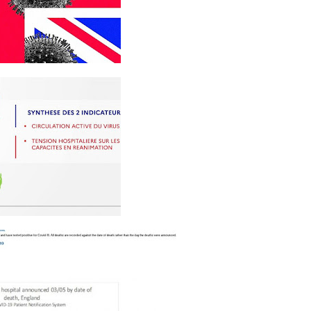
யின்
.
,