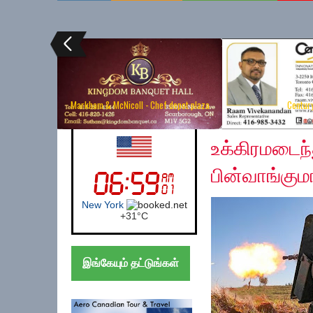
Markham & McNicoll - Chef depot plaza
Centur
Saturday, February 2
UK (London)
உக்கிரமடைந
பின்வாங்கும
London
+
27°
C
இங்கேயும் தட்டுங்கள்