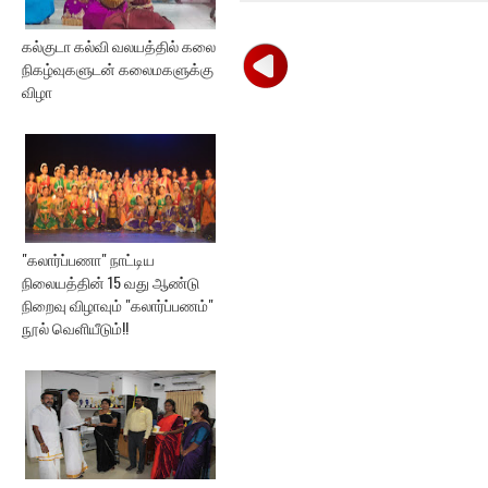
கல்குடா கல்வி வலயத்தில் கலை
நிகழ்வுகளுடன் கலைமகளுக்கு
விழா
"கலார்ப்பணா" நாட்டிய
நிலையத்தின் 15 வது ஆண்டு
நிறைவு விழாவும் "கலார்ப்பணம்"
நூல் வெளியீடும்!!