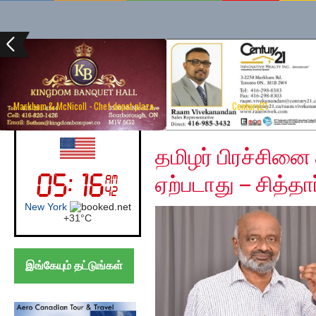
Markham & McNicoll - Chef depot plaza
Century21
Monday, January 6, 2
UK (London)
தமிழர் பிரச்சினை 
ஏற்படாது – சித்தா
London
+
22°
C
இங்கேயும் தட்டுங்கள்