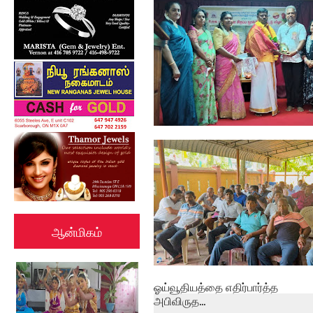
பேத்தாழை பொது நூலகத்தில்
உலக புத்தக...
ஆன்மிகம்
ஓய்வூதியத்தை எதிர்பார்த்த
அபிவிருத...