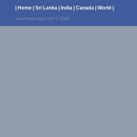
| Home
| Sri Lanka
| India
| Canada
| World |
www.thattungal.com © 2018