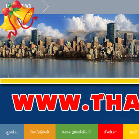
LATEST NEWS
முகப்பு
செய்திகள்
கலை இலக்கியம்
சினிமா
ஆன்ம