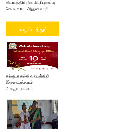
சிவராத்திரி தின விழிப்புணர்வு
கொடி வாரம் அனுஸ்டிப்பு!!
பலதும் பத்தும்
கல்குடா கல்வி வலயத்தின்
இணையத்தளம்
அங்குரார்ப்பணம்