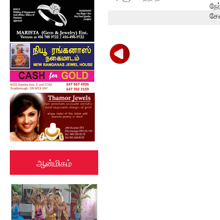
நே
சே
ஆன்மிகம்