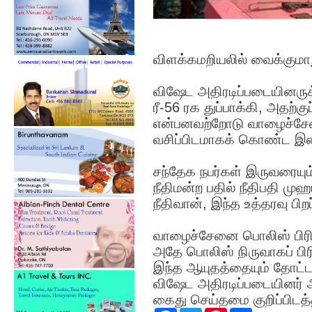
விளக்கமறியலில் வைக்குமாறு
விஷேட அதிரடிப்படையினருக
ரீ-56 ரக துப்பாக்கி, அதற்க
என்பனவற்றோடு வாழைச்சேன
வசிப்பிடமாகக் கொண்ட இள
சந்தேக நபர்கள் இருவரையு
நீதிமன்ற பதில் நீதிபதி ம
நீதிவான், இந்த உத்தரவு பிறப
வாழைச்சேனை பொலிஸ் பிரிவ
அதே பொலிஸ் நிருவாகப் பிர
இந்த ஆயுதத்தையும் தோட்டா
விஷேட அதிரடிப்படையினர் 
கைது செய்தமை குறிப்பிடத்