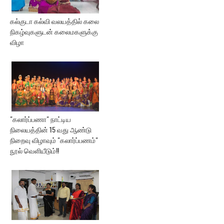
கல்குடா கல்வி வலயத்தில் கலை
நிகழ்வுகளுடன் கலைமகளுக்கு
விழா
"கலார்ப்பணா" நாட்டிய
நிலையத்தின் 15 வது ஆண்டு
நிறைவு விழாவும் "கலார்ப்பணம்"
நூல் வெளியீடும்!!