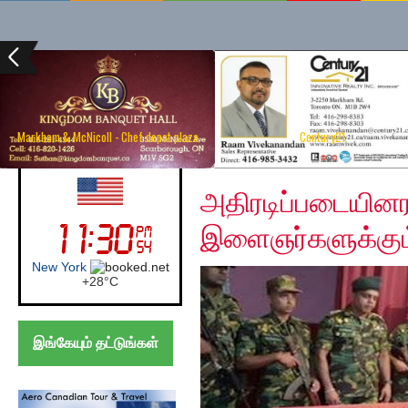
Markham & McNicoll - Chef depot plaza
Century21
Tuesday, January 14, 
UK (London)
அதிரடிப்படையினரால
இளைஞர்களுக்கும
London
+
24°
C
இங்கேயும் தட்டுங்கள்