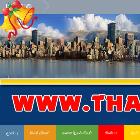
LATEST NEWS
முகப்பு
செய்திகள்
கலை இலக்கியம்
சினிமா
ஆன்ம