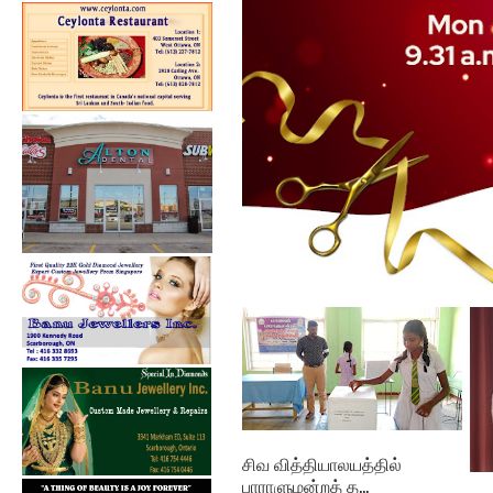
கல்குடா கல்வி வலயத்தின்
இணையத்தளம் ...
சிவ வித்தியாலயத்தில்
பாராளுமன்றத் த...