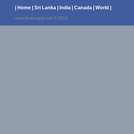
| Home
| Sri Lanka
| India
| Canada
| World |
www.thattungal.com © 2018