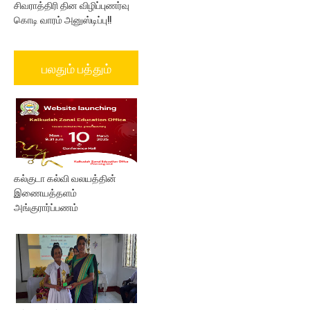
சிவராத்திரி தின விழிப்புணர்வு
கொடி வாரம் அனுஸ்டிப்பு!!
பலதும் பத்தும்
கல்குடா கல்வி வலயத்தின்
இணையத்தளம்
அங்குரார்ப்பணம்