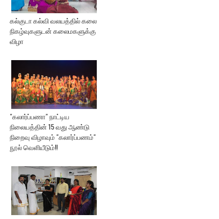
கல்குடா கல்வி வலயத்தில் கலை
நிகழ்வுகளுடன் கலைமகளுக்கு
விழா
"கலார்ப்பணா" நாட்டிய
நிலையத்தின் 15 வது ஆண்டு
நிறைவு விழாவும் "கலார்ப்பணம்"
நூல் வெளியீடும்!!