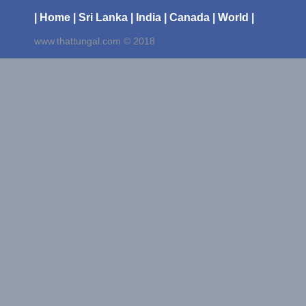
| Home
| Sri Lanka
| India
| Canada
| World |
www.thattungal.com © 2018