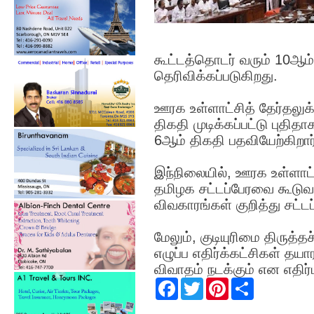
கூட்டத்தொடர் வரும் 10ஆம
தெரிவிக்கப்படுகிறது.
ஊரக உள்ளாட்சித் தேர்தல
திகதி முடிக்கப்பட்டு புதித
6ஆம் திகதி பதவியேற்கிறார
இந்நிலையில், ஊரக உள்ளாட்ச
தமிழக சட்டப்பேரவை கூடுவதா
விவகாரங்கள் குறித்து சட்
மேலும், குடியுரிமை திருத்
எழுப்ப எதிர்க்கட்சிகள் தய
விவாதம் நடக்கும் என எதிர்ப
F
T
P
S
a
w
i
h
c
i
n
a