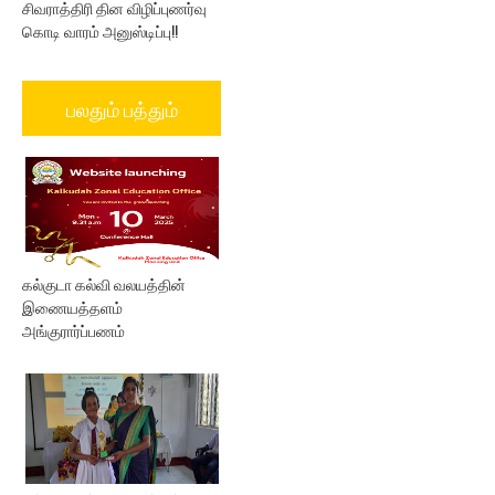
சிவராத்திரி தின விழிப்புணர்வு
கொடி வாரம் அனுஸ்டிப்பு!!
பலதும் பத்தும்
கல்குடா கல்வி வலயத்தின்
இணையத்தளம்
அங்குரார்ப்பணம்