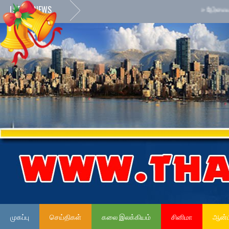
LATEST NEWS
»
நேர்மையான அரச
முகப்பு
செய்திகள்
கலை இலக்கியம்
சினிமா
ஆன்ம