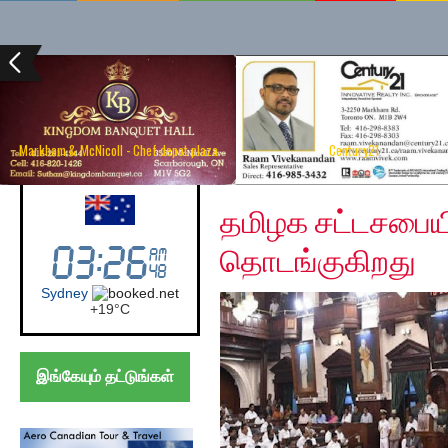
Markham & McNicoll - Chef depot plaza
Century21
Sunday, January 5, 20
Australia (Sydney)
தமிழக சட்டசபையி
தொடங்குகிறது
Sydney
+
19°
C
இங்கேயும் தட்டுங்கள்