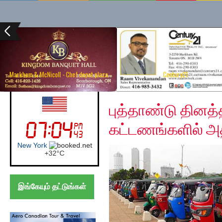
Markham & McNicoll - Chef depot plaza
Century21
Wednesday, January 1
UK (London)
புத்தாண்டு தினத்
கட்டணங்களில் அதி
London
+
21°
C
இங்கேயும் தட்டுங்கள்