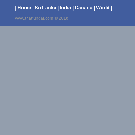
| Home
| Sri Lanka
| India
| Canada
| World |
www.thattungal.com © 2018