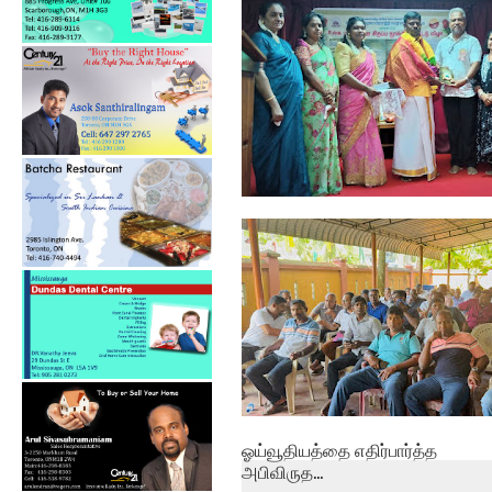
பேத்தாழை பொது நூலகத்தில்
உலக புத்தக...
ஓய்வூதியத்தை எதிர்பார்த்த
அபிவிருத...