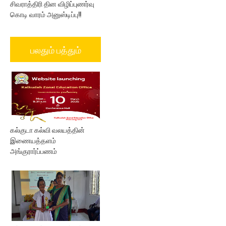
சிவராத்திரி தின விழிப்புணர்வு
கொடி வாரம் அனுஸ்டிப்பு!!
பலதும் பத்தும்
கல்குடா கல்வி வலயத்தின்
இணையத்தளம்
அங்குரார்ப்பணம்