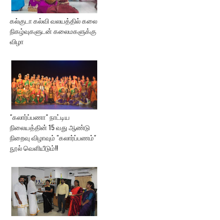
கல்குடா கல்வி வலயத்தில் கலை
நிகழ்வுகளுடன் கலைமகளுக்கு
விழா
"கலார்ப்பணா" நாட்டிய
நிலையத்தின் 15 வது ஆண்டு
நிறைவு விழாவும் "கலார்ப்பணம்"
நூல் வெளியீடும்!!