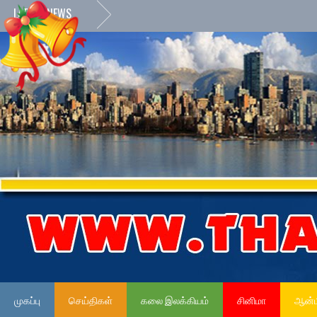
LATEST NEWS
முகப்பு
செய்திகள்
கலை இலக்கியம்
சினிமா
ஆன்ம