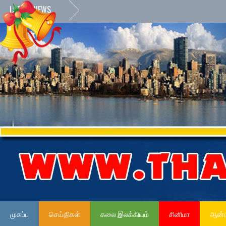
LATEST NEWS
»
நே
முகப்பு
செய்திகள்
கலை இலக்கியம்
சினிமா
ஆன்ம