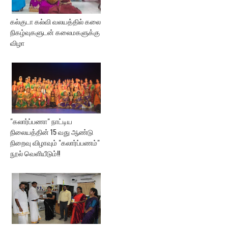
கல்குடா கல்வி வலயத்தில் கலை
நிகழ்வுகளுடன் கலைமகளுக்கு
விழா
"கலார்ப்பணா" நாட்டிய
நிலையத்தின் 15 வது ஆண்டு
நிறைவு விழாவும் "கலார்ப்பணம்"
நூல் வெளியீடும்!!