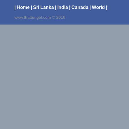
| Home
| Sri Lanka
| India
| Canada
| World |
www.thattungal.com © 2018