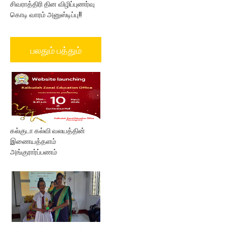
சிவராத்திரி தின விழிப்புணர்வு
கொடி வாரம் அனுஸ்டிப்பு!!
பலதும் பத்தும்
கல்குடா கல்வி வலயத்தின்
இணையத்தளம்
அங்குரார்ப்பணம்