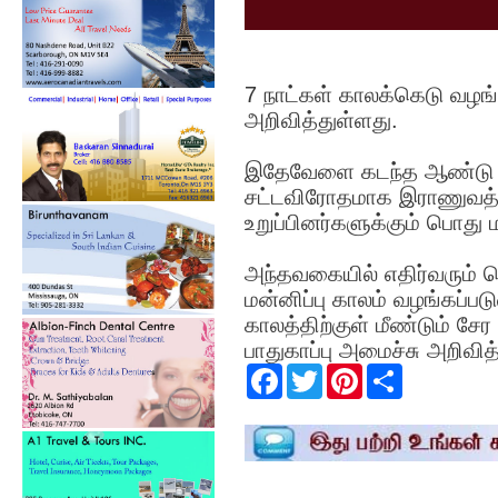
7 நாட்கள் காலக்கெடு வழங்
அறிவித்துள்ளது.
இதேவேளை கடந்த ஆண்டு 09
சட்டவிரோதமாக இராணுவத்த
உறுப்பினர்களுக்கும் பொது ம
அந்தவகையில் எதிர்வரும் 
மன்னிப்பு காலம் வழங்கப்பட
காலத்திற்குள் மீண்டும் ச
பாதுகாப்பு அமைச்சு அறிவித
F
T
P
S
a
w
i
h
c
i
n
a
e
t
t
r
b
t
e
e
o
e
r
o
r
e
k
s