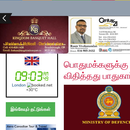
Markham & McNicoll - Chef depot plaza
Century21
Wednesday, January 1
UK (London)
பொதுமக்களுக்கு 
விதித்தது பாதுகாப
London
+
30°
C
இங்கேயும் தட்டுங்கள்