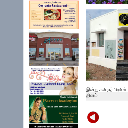
மக்கள் ஒத்துழைத்தால
கொரோனா பரவ...
இன்று கவிஞர் பிரமிள
தினம்.