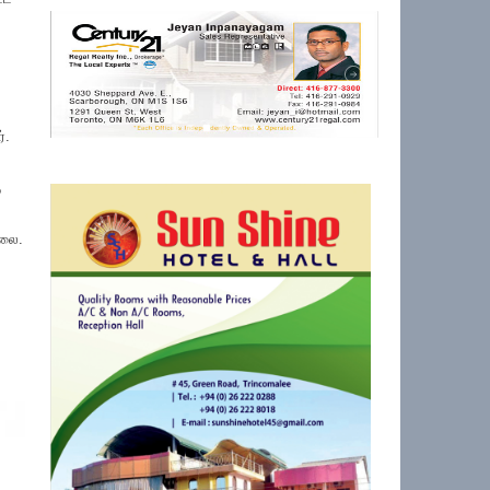
்.
ு
்லை.