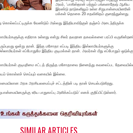
அவர், ‘பாகிஸ்தான் மற்றும் பங்களாதேஷ் ஆகிய
இரண்டு நாடுகளிலும் உள்ள சிறுபான்மையினரின்
மக்கள் தொகை 20 சதவிகிதம் குறைந்துள்ளது.
கொல்லப்பட்டிருக்க வேண்டும் அல்லது இந்தியாவிற்குள் தஞ்சம் அடைந்திருக்க
மியர்களுக்கு எதிராக உள்ளது என்று சிலர் தவறான தகவல்களை பரப்பி வருகின்றனர
ரும்புவது ஒன்று தான். இந்த மசோதா எப்படி இந்திய இஸ்லாமியர்களுக்கு
லாமியர்கள் எப்போதுமே இந்திய குடிமக்கள் தான். அவர்கள் மீது எப்போதும் ஒடுக்க
ஸ்லாமியர்கள் குடியுரிமை சட்டத் திருத்த மசோதாவை நினைத்து கவலைப்பட தேவையில
ம் கொள்ளச் செய்யும் வகையில் இல்லை.
ைமையிலான அரசு அரசியலமைப்புச் சட்டத்தின் படி தான் செயல்படுகிறது.
பான்மையினருக்கு உரிய பாதுகாப்பு அளிக்கப்படும்’ எனக் குறிப்பிட்டுள்ளார்.
S
h
a
e
SIMILAR ARTICLES