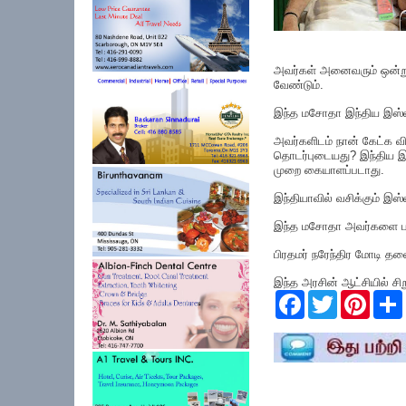
அவர்கள் அனைவரும் ஒன்று 
வேண்டும்.
இந்த மசோதா இந்திய இஸ்லா
அவர்களிடம் நான் கேட்க வி
தொடர்புடையது? இந்திய இஸ்
முறை கையாளப்படாது.
இந்தியாவில் வசிக்கும் இ
இந்த மசோதா அவர்களை பய
பிரதமர் நரேந்திர மோடி தல
இந்த அரசின் ஆட்சியில் சிறு
F
T
P
a
w
i
c
i
n
e
t
t
r
b
t
e
o
e
r
o
r
e
k
s