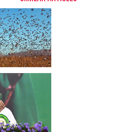
குதலால்