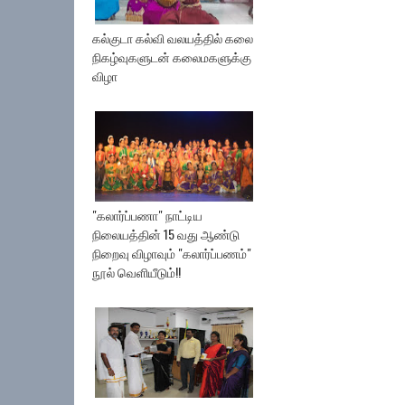
கல்குடா கல்வி வலயத்தில் கலை
நிகழ்வுகளுடன் கலைமகளுக்கு
விழா
"கலார்ப்பணா" நாட்டிய
நிலையத்தின் 15 வது ஆண்டு
நிறைவு விழாவும் "கலார்ப்பணம்"
நூல் வெளியீடும்!!