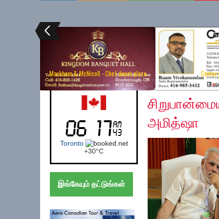
Markham & McNicoll - Chef depot plaza
Centur
Thursday, December 
Canada (Toronto)
சிறுபான்மையி
அமித்ஷா
Toronto
+
30°
C
இங்கேயும் தட்டுங்கள்