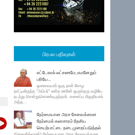
பிரபல பதிவுகள்
எட்டேகால் லட்சணமே, எமனேறும்
பரியே...
ஔவையார் ஒரு நாள் சோழ
நாட்டிலிருந்த "அம்பர்" என்ற ஊரின் ஒருதெரு வழியே
நடந்து சென்றுகொண்டிருந்தார். களைப்பு மிகுதியால்
அந்த...
நேர்மையான அரச சேவைக்கான
நேர்மைக் கலாசாரம் தேசிய
செயற்பாட்டை நடைமுறைப்படுத்தல்
(ஜெகதீஸ்வரன்) நேர்மையான அரச சேவைக்கான