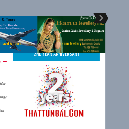
 Travel & Tours
Banu Jewllery
2ND YEAR ANNIVERSARY
 –
டும்
மசோதா
றிய
்ட