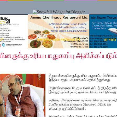
y21
Amma Chettinadu Restaurant Ltd
Air Route
12, 2019
னருக்கு உரிய பாதுகாப்பு அளிக்கப்படும்
சிறுபான்மையினருக்கு உரிய பாதுகாப்பு அளிக்கப்ப
இந்திய மத்திய அரசாங்கம் தெரிவித்துள்ளது.
மாநிலங்களவையில் குடியுரிமை சட்டத் திருத்த 
இன்று(புதன்கிழமை) தாக்கல் செய்யப்பட்டுள்ளது.
குறித்த மசோதாவினை தாக்கல் செய்து உரையாற்
போதே மத்திய உள்துறை அமைச்சர் அமித் ஷா
இவ்வாறு குறிப்பிட்டுள்ளார்.
இதன்போது அங்கு தொடர்ந்தும் கருத்து வெளியிட