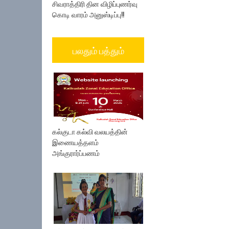
சிவராத்திரி தின விழிப்புணர்வு
கொடி வாரம் அனுஸ்டிப்பு!!
பலதும் பத்தும்
கல்குடா கல்வி வலயத்தின்
இணையத்தளம்
அங்குரார்ப்பணம்