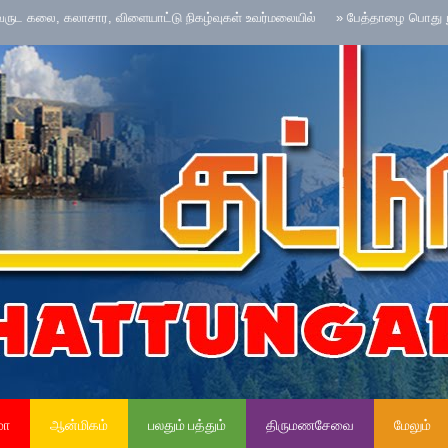
 கலாசார, விளையாட்டு நிகழ்வுகள் உவர்மலையில்
»
பேத்தாழை பொது நூலகத்தில் உல
மா
ஆன்மிகம்
பலதும் பத்தும்
திருமணசேவை
மேலும்