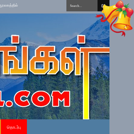
க புத்தக தினக் கொண்டாட்டம்: எஸ்.ஏ.ஸ்ரீதரின் ‘மௌனப்புரட்சி’ நூல் வெளியீடு!
தொடர்பு