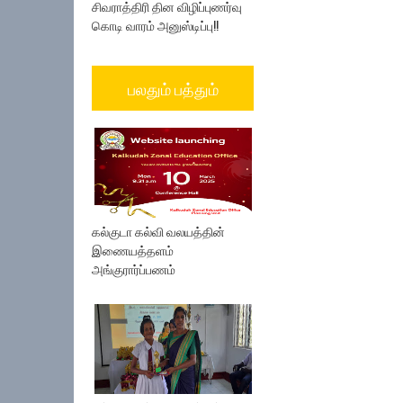
சிவராத்திரி தின விழிப்புணர்வு
கொடி வாரம் அனுஸ்டிப்பு!!
பலதும் பத்தும்
கல்குடா கல்வி வலயத்தின்
இணையத்தளம்
அங்குரார்ப்பணம்