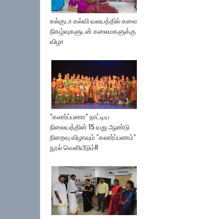
கல்குடா கல்வி வலயத்தில் கலை
நிகழ்வுகளுடன் கலைமகளுக்கு
விழா
"கலார்ப்பணா" நாட்டிய
நிலையத்தின் 15 வது ஆண்டு
நிறைவு விழாவும் "கலார்ப்பணம்"
நூல் வெளியீடும்!!