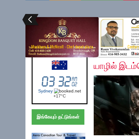
Markham & McNicoll - Chef depot plaza
Centur
Thursday, December 
Australia (Sydney)
யாழில் இடம்பெ
Sydney
+
17°
C
இங்கேயும் தட்டுங்கள்