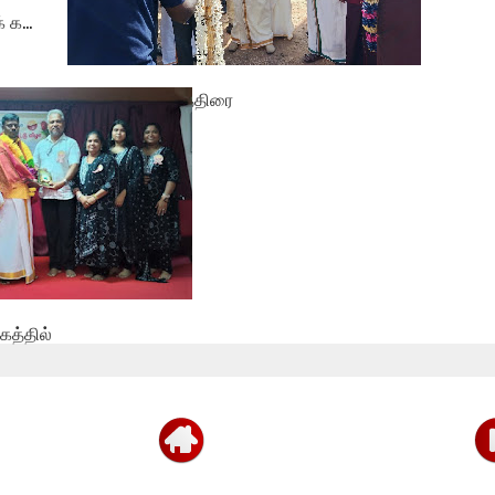
க...
தமிழ் சிங்கள சித்திரை
புதுவருட கலை...
த்தில்