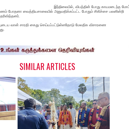
இந்நிலையில், விபத்தின் போது காயமடைந்த மோட்
்பாணம் போதனா வைத்தியசாலையில் அனுமதிக்கப்பட்ட போதும் சிகிச்சை பலனின்றி
ெரிவித்தனர்.
ர்புடைய வான் சாரதி கைது செய்யப்பட்டுள்ளதோடு மேலதிக விசாரணை
து.
S
h
a
e
SIMILAR ARTICLES