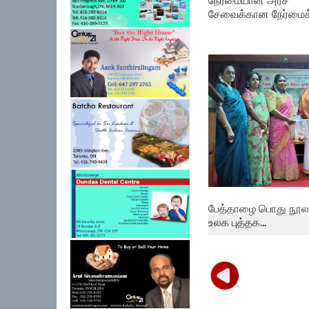
சேவைக்கான நேர்மைக் 
பேத்தாழை பொது நூலக
உலக புத்தக...