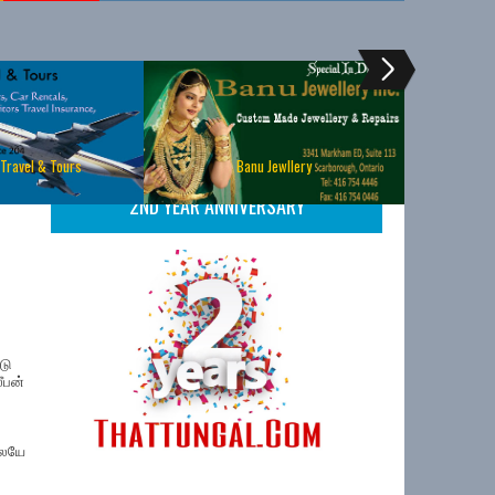
 Travel & Tours
Banu Jewllery
2ND YEAR ANNIVERSARY
டு
ீபன்
லேயே