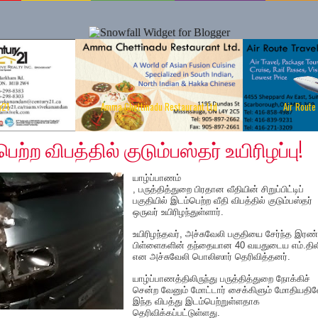
y21
Amma Chettinadu Restaurant Ltd
Air Route
12, 2019
ற்ற விபத்தில் குடும்பஸ்தர் உயிரிழப்பு!
யாழ்ப்பாணம்
, பருத்தித்துறை பிரதான வீதியின் சிறுப்பிட்டிப்
பகுதியில் இடம்பெற்ற வீதி விபத்தில் குடும்பஸ்தர்
ஒருவர் உயிரிழந்துள்ளார்.
உயிரிழந்தவர், அச்சுவேலி பகுதியை சேர்ந்த இரண்
பிள்ளைகளின் தந்தையான 40 வயதுடைய எம்.தில
என அச்சுவேலி பொலிஸார் தெரிவித்தனர்.
யாழ்ப்பாணத்திலிருந்து பருத்தித்துறை நோக்கிச்
சென்ற வேனும் மோட்டார் சைக்கிளும் மோதியதி
இந்த விபத்து இடம்பெற்றுள்ளதாக
தெரிவிக்கப்பட்டுள்ளது.