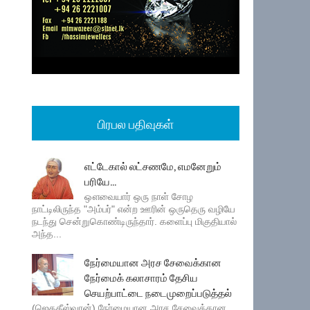
பிரபல பதிவுகள்
எட்டேகால் லட்சணமே, எமனேறும்
பரியே...
ஔவையார் ஒரு நாள் சோழ
நாட்டிலிருந்த "அம்பர்" என்ற ஊரின் ஒருதெரு வழியே
நடந்து சென்றுகொண்டிருந்தார். களைப்பு மிகுதியால்
அந்த...
நேர்மையான அரச சேவைக்கான
நேர்மைக் கலாசாரம் தேசிய
செயற்பாட்டை நடைமுறைப்படுத்தல்
(ஜெகதீஸ்வரன்) நேர்மையான அரச சேவைக்கான