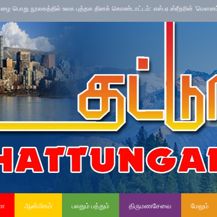
லகத்தில் உலக புத்தக தினக் கொண்டாட்டம்: எஸ்.ஏ.ஸ்ரீதரின் ‘மௌனப்புரட்சி’ நூல
மா
ஆன்மிகம்
பலதும் பத்தும்
திருமணசேவை
மேலும்