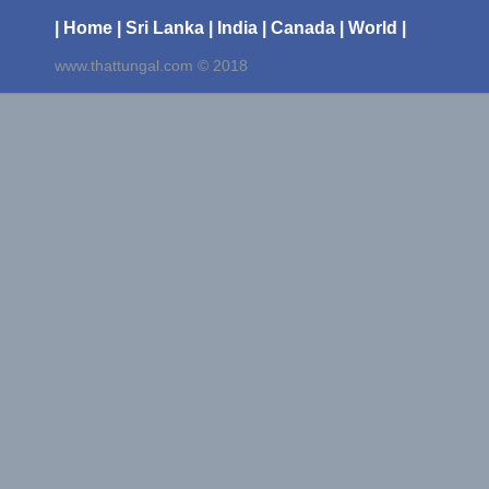
| Home
| Sri Lanka
| India
| Canada
| World |
www.thattungal.com © 2018