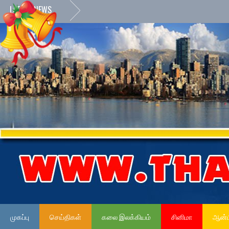
LATEST NEWS
முகப்பு
செய்திகள்
கலை இலக்கியம்
சினிமா
ஆன்ம