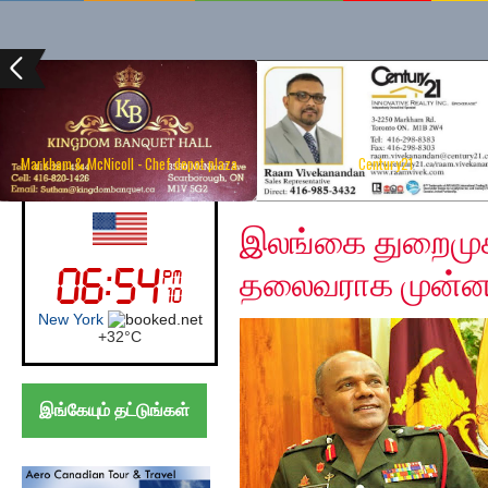
Markham & McNicoll - Chef depot plaza
Century21
Friday, December 13, 
UK (London)
இலங்கை துறைமு
தலைவராக முன்ன
London
+
21°
C
இங்கேயும் தட்டுங்கள்