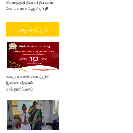
சிவராத்திரி தின விழிப்புணர்வு
கொடி வாரம் அனுஸ்டிப்பு!!
பலதும் பத்தும்
கல்குடா கல்வி வலயத்தின்
இணையத்தளம்
அங்குரார்ப்பணம்