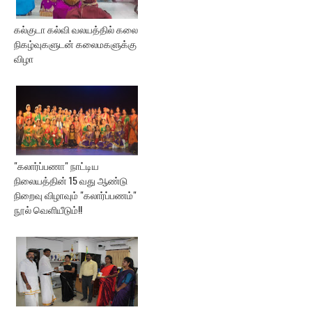
கல்குடா கல்வி வலயத்தில் கலை
நிகழ்வுகளுடன் கலைமகளுக்கு
விழா
"கலார்ப்பணா" நாட்டிய
நிலையத்தின் 15 வது ஆண்டு
நிறைவு விழாவும் "கலார்ப்பணம்"
நூல் வெளியீடும்!!