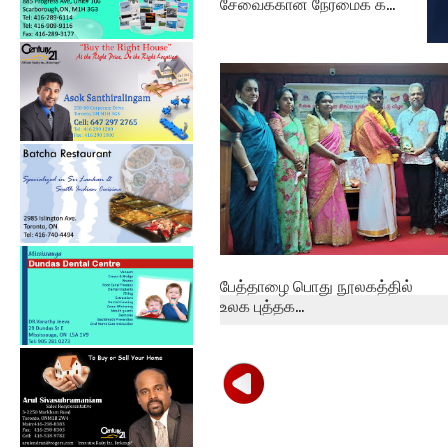
சேவைக்கான நேர்மைக் க...
தம
புத
பேத்தாழை பொது நூலகத்தில்
உலக புத்தக...