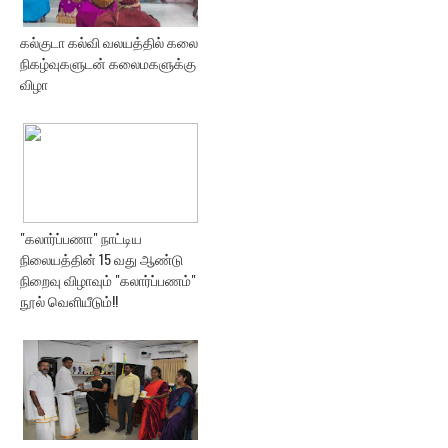
கல்குடா கல்வி வலயத்தில் கலை
நிகழ்வுகளுடன் கலைமகளுக்கு
விழா
"கலார்ப்பணா" நாட்டிய
நிலையத்தின் 15 வது ஆண்டு
நிறைவு விழாவும் "கலார்ப்பணம்"
நூல் வெளியீடும்!!