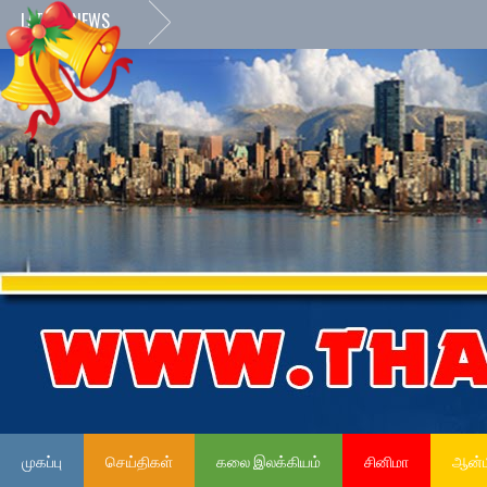
LATEST NEWS
முகப்பு
செய்திகள்
கலை இலக்கியம்
சினிமா
ஆன்ம