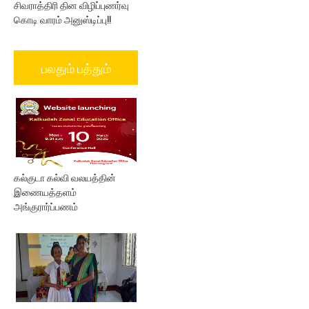
சிவராத்திரி தின விழிப்புணர்வு
கொடி வாரம் அனுஸ்டிப்பு!!
பலதும் பத்தும்
கல்குடா கல்வி வலயத்தின்
இணையத்தளம்
அங்குரார்ப்பணம்