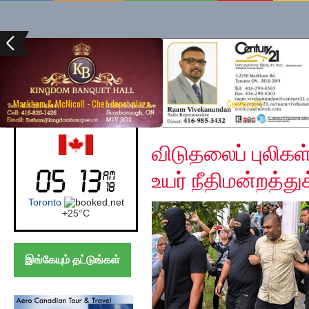
Markham & McNicoll - Chef depot plaza
Century21
Wednesday, December
Canada (Toronto)
விடுதலைப் புலிகள
உயர் நீதிமன்றத்துக
Toronto
+
25°
C
இங்கேயும் தட்டுங்கள்