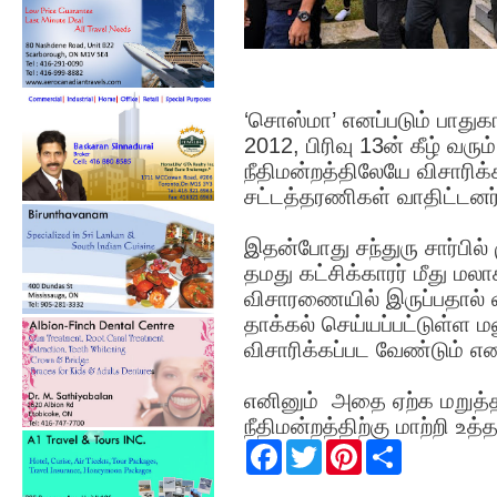
‘சொஸ்மா’ எனப்படும் பாதுகாப
2012, பிரிவு 13ன் கீழ் வரும
நீதிமன்றத்திலேயே விசாரி
சட்டத்தரணிகள் வாதிட்டனர்
இதன்போது சந்துரு சார்பி
தமது கட்சிக்காரர் மீது மலா
விசாரணையில் இருப்பதால் வ
தாக்கல் செய்யப்பட்டுள்ள 
விசாரிக்கப்பட வேண்டும் எ
எனினும் அதை ஏற்க மறுத்த 
நீதிமன்றத்திற்கு மாற்றி உத்த
F
T
P
S
a
w
i
h
c
i
n
a