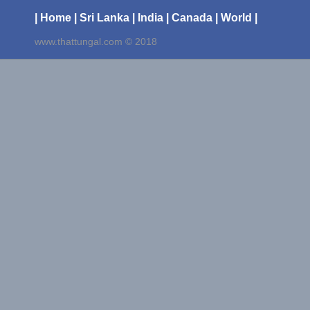
| Home
| Sri Lanka
| India
| Canada
| World |
www.thattungal.com © 2018