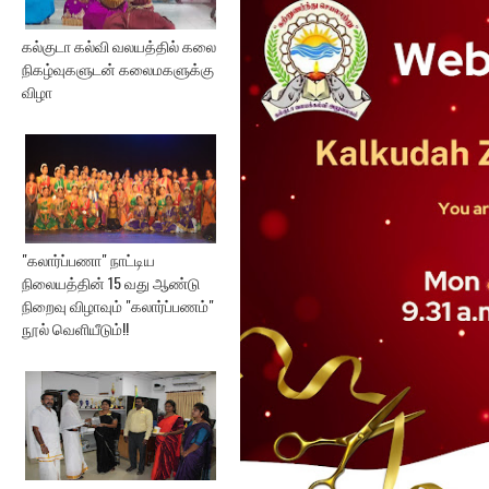
ஏற்பாட்டில...
கல்குடா கல்வி வலயத்தில் கலை
நிகழ்வுகளுடன் கலைமகளுக்கு
விழா
"கலார்ப்பணா" நாட்டிய
நிலையத்தின் 15 வது ஆண்டு
நிறைவு விழாவும் "கலார்ப்பணம்"
நூல் வெளியீடும்!!