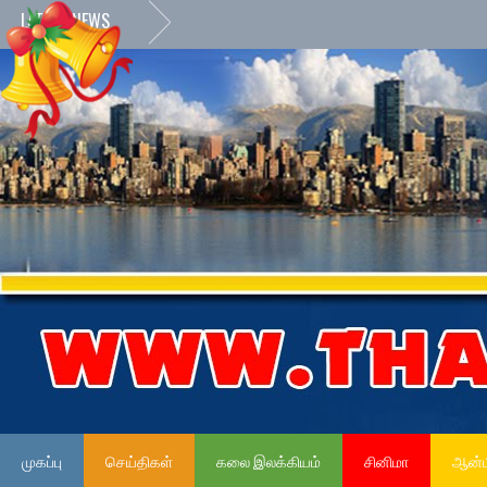
LATEST NEWS
முகப்பு
செய்திகள்
கலை இலக்கியம்
சினிமா
ஆன்ம