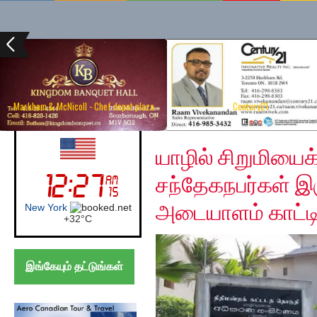
Markham & McNicoll - Chef depot plaza
Century21
Wednesday, December
UK (London)
யாழில் சிறுமியைக
சந்தேகநபர்கள் இர
அடையாளம் காட்ட
London
+
21°
C
இங்கேயும் தட்டுங்கள்