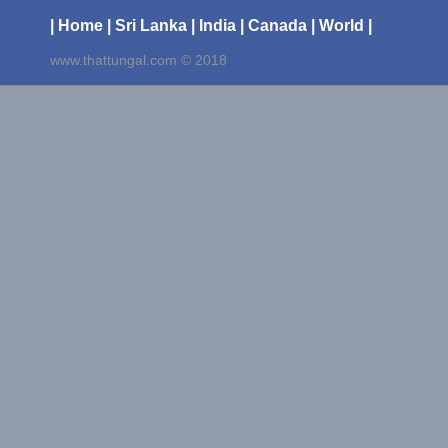
| Home
| Sri Lanka
| India
| Canada
| World |
www.thattungal.com © 2018