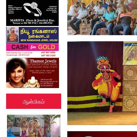
ஓய்வூதியத்தை எதிர்பார்த்த
அபிவிருத...
ஆன்மிகம்
கல்குடா கல்வி வலயத்தின்