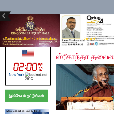
Markham & McNicoll - Chef depot plaza
Century21
Monday, December 16
UK (London)
ஸ்ரீகாந்தா தலைம
London
+
22°
C
இங்கேயும் தட்டுங்கள்