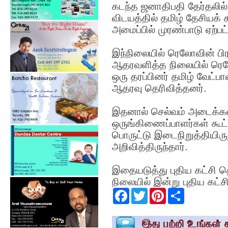
கடந்த ஜனாதிபதி தேர்தலில்
விடயத்தில் தமிழ் தேசியக் 
அமைப்பில் முரண்பாடு ஏற்பட்
இந்நிலையில் ரெலோவின் பிரத
ஆதரவளித்த நிலையில் ரெலோவ
ஒரு தரப்பினர் தமிழ் வேட்ப
ஆதரவு தெரிவித்தனர்.
இதனால் செல்வம் அடைக்க
ஒருங்கிணைப்பாளர்கள் கூட
பொருட்டு இடைநிறுத்தியிரு
அறிவித்திருந்தார்.
இதையடுத்து புதிய கட்சி த
நிலையில் இன்று புதிய கட்சி
F
T
P
S
a
w
i
h
c
i
n
a
e
t
t
r
b
t
e
e