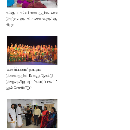
கல்குடா கல்வி வலயத்தில் கலை
நிகழ்வுகளுடன் கலைமகளுக்கு
விழா
"கலார்ப்பணா" நாட்டிய
நிலையத்தின் 15 வது ஆண்டு
நிறைவு விழாவும் "கலார்ப்பணம்"
நூல் வெளியீடும்!!