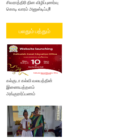
சிவராத்திரி தின விழிப்புணர்வு
கொடி வாரம் அனுஸ்டிப்பு!!
பலதும் பத்தும்
கல்குடா கல்வி வலயத்தின்
இணையத்தளம்
அங்குரார்ப்பணம்