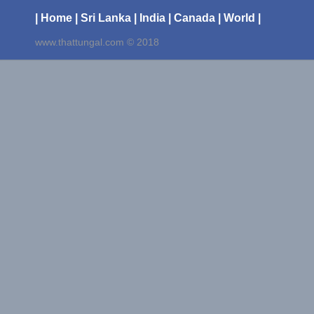
| Home
| Sri Lanka
| India
| Canada
| World |
www.thattungal.com © 2018