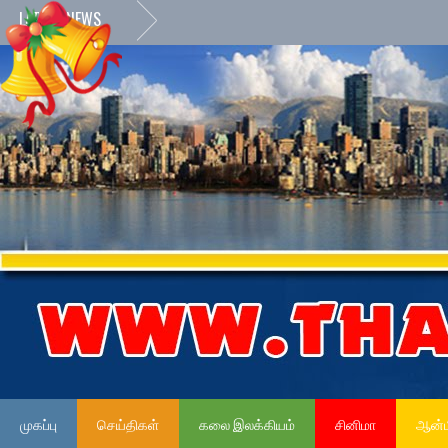
LATEST NEWS
முகப்பு
செய்திகள்
கலை இலக்கியம்
சினிமா
ஆன்ம