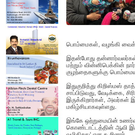
பொம்மைகள், வழங்கி வைக்
இதன்போது தன்னார்வலர்கள் 
மற்றும் வின்னிபெக்கின் நார
குழந்தைகளுக்கு பொம்மையும
இதுகுறித்து கிறிஸ்மஸ் தாத
சாப்பிடுவது, வேடிக்கை, சி
இருக்கிறார்கள், அவர்கள் இ
மகிழ்சியாகவுள்ளது.
இங்கே ஒற்றுமையின் உணர்வு 
கொண்டாட்டத்தின் ஆவி இரு
வழிகிறது’ என கூறினார்.