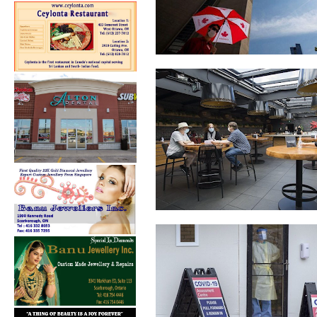
கொவிட்-19: கனடாவில் கடந்த
24 மணித்த...
நகரத்திற்கு வெளியே உள்ள
வாடிக்கையாள...