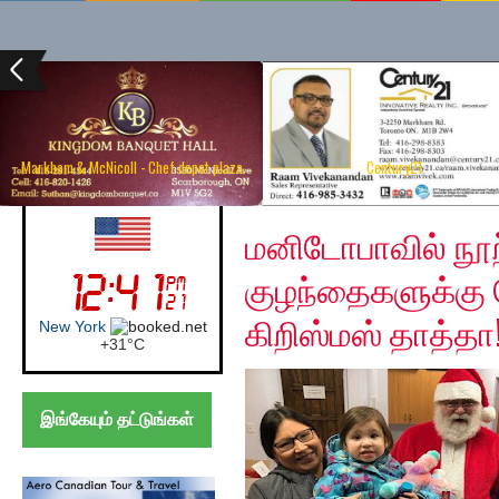
Markham & McNicoll - Chef depot plaza
Century21
Thursday, December 5
UK (London)
மனிடோபாவில் நூ
குழந்தைகளுக்க
கிறிஸ்மஸ் தாத்தா
London
+
25°
C
இங்கேயும் தட்டுங்கள்