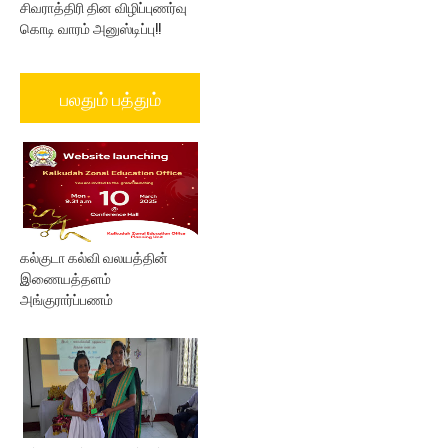
சிவராத்திரி தின விழிப்புணர்வு
கொடி வாரம் அனுஸ்டிப்பு!!
பலதும் பத்தும்
கல்குடா கல்வி வலயத்தின்
இணையத்தளம்
அங்குரார்ப்பணம்