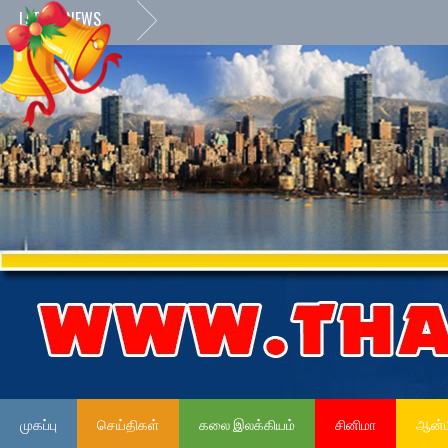
LATEST NEWS
முகப்பு
செய்திகள்
கலை இலக்கியம்
சினிமா
ஆன்ம