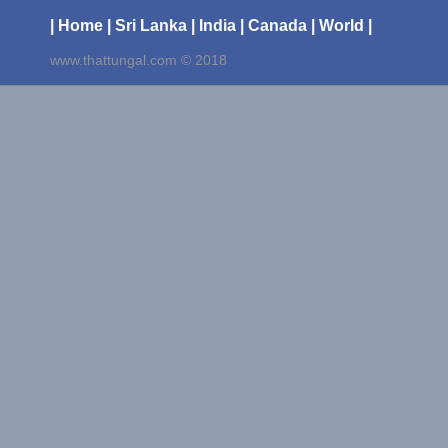
| Home
| Sri Lanka
| India
| Canada
| World |
www.thattungal.com © 2018