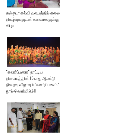
கல்குடா கல்வி வலயத்தில் கலை
நிகழ்வுகளுடன் கலைமகளுக்கு
விழா
"கலார்ப்பணா" நாட்டிய
நிலையத்தின் 15 வது ஆண்டு
நிறைவு விழாவும் "கலார்ப்பணம்"
நூல் வெளியீடும்!!