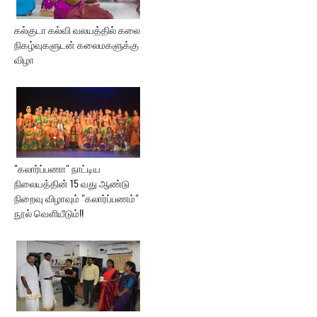
கல்குடா கல்வி வலயத்தில் கலை
நிகழ்வுகளுடன் கலைமகளுக்கு
விழா
"கலார்ப்பணா" நாட்டிய
நிலையத்தின் 15 வது ஆண்டு
நிறைவு விழாவும் "கலார்ப்பணம்"
நூல் வெளியீடும்!!