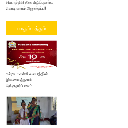
சிவராத்திரி தின விழிப்புணர்வு
கொடி வாரம் அனுஸ்டிப்பு!!
பலதும் பத்தும்
கல்குடா கல்வி வலயத்தின்
இணையத்தளம்
அங்குரார்ப்பணம்