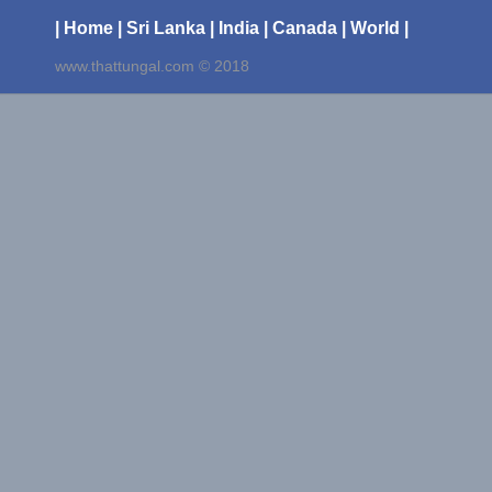
| Home
| Sri Lanka
| India
| Canada
| World |
www.thattungal.com © 2018