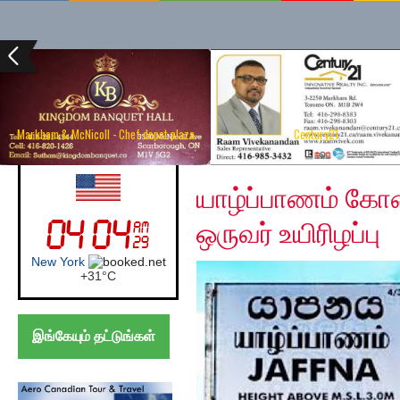
Markham & McNicoll - Chef depot plaza
Century21
Thursday, December 1
UK (London)
யாழ்ப்பாணம் கோண
ஒருவர் உயிரிழப்பு
London
+
21°
C
இங்கேயும் தட்டுங்கள்