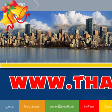
LATEST NEWS
முகப்பு
செய்திகள்
கலை இலக்கியம்
சினிமா
ஆன்ம