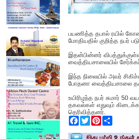
பயணித்த தபால் ரயில் கோண்
மோதியதில் குறித்த நபர் ப
இதன்பின்னர் விபத்துக்கு
வைத்தியசாலையில் சேர்க்கப்
இந்த நிலையில் அவர் சிகிச
போதனா வைத்தியசாலை தக
உயிரிழந்த நபர் சுமார் 50 
தகவல்கள் எதுவும் கிடைக்
தெரிவித்தனர்.
F
T
P
S
a
w
i
h
c
i
n
a
e
t
t
r
b
t
e
e