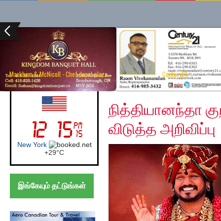
Markham & McNicoll - Chef depot plaza
Century21
Friday, December 6, 2
UK (London)
நித்தியானந்தா கு
விடுத்த அறிவிப்பு
London
+
28°
C
இங்கேயும் தட்டுங்கள்