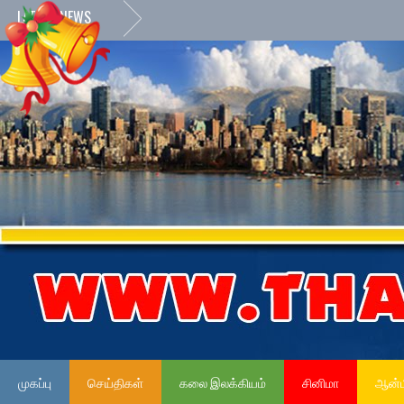
LATEST NEWS
முகப்பு
செய்திகள்
கலை இலக்கியம்
சினிமா
ஆன்ம