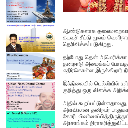
ஆண்டுகளாக தலைமறைவாக இ
கடவுச் சீட்டு மூலம் வெளிந
தெரிவிக்கப்படுகிறது.
தற்போது தென் அமெரிக்கா க
தனிநாடு அமைக்கப் போவதா
எதிர்கொள்ள இருக்கிறார் ந
இந்நிலையில் டெல்லியில் உள
குறித்து ஒரு விளக்க அறிக
அதில் கூறப்பட்டுள்ளதாவது,
அளவிலான தனிநபர் பாதுக
கோரி விண்ணப்பித்திருந்த
அரசாங்கம் நிராகரித்துவிட்ட