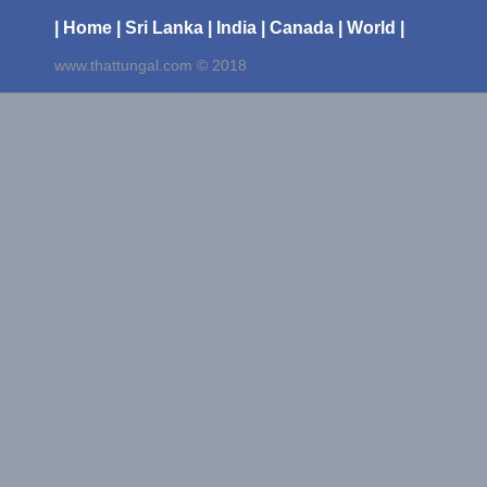
| Home
| Sri Lanka
| India
| Canada
| World |
www.thattungal.com © 2018