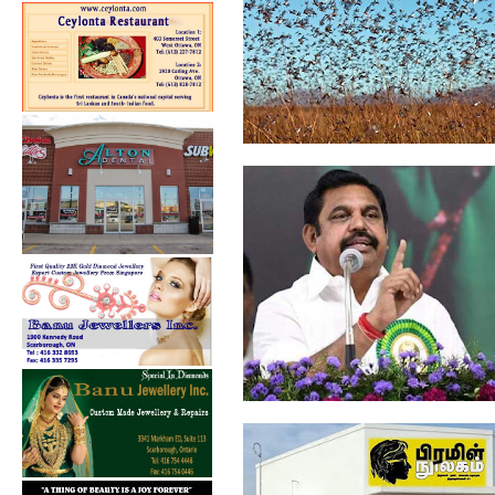
வெட்டுக்கிளிகள் தாக்குதலால்
பாதிக்க...
மக்கள் ஒத்துழைத்தால்தான்
கொரோனா பரவ...