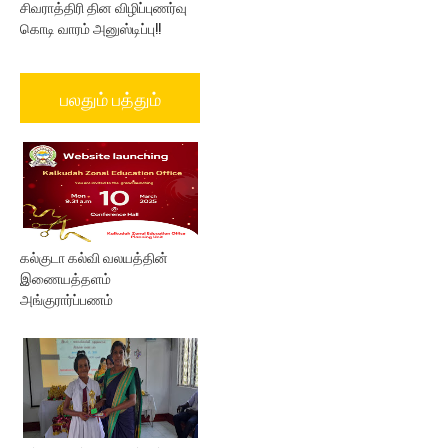
சிவராத்திரி தின விழிப்புணர்வு
கொடி வாரம் அனுஸ்டிப்பு!!
பலதும் பத்தும்
கல்குடா கல்வி வலயத்தின்
இணையத்தளம்
அங்குரார்ப்பணம்