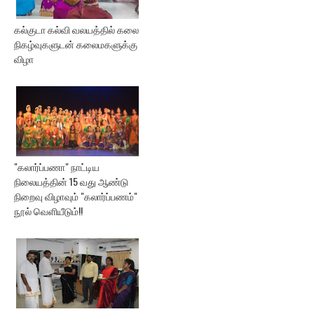
கல்குடா கல்வி வலயத்தில் கலை
நிகழ்வுகளுடன் கலைமகளுக்கு
விழா
"கலார்ப்பணா" நாட்டிய
நிலையத்தின் 15 வது ஆண்டு
நிறைவு விழாவும் "கலார்ப்பணம்"
நூல் வெளியீடும்!!