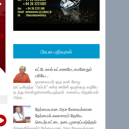
பிரபல பதிவுகள்
எட்டேகால் லட்சணமே, எமனேறும்
பரியே...
ஔவையார் ஒரு நாள் சோழ
நாட்டிலிருந்த "அம்பர்" என்ற ஊரின் ஒருதெரு வழியே
நடந்து சென்றுகொண்டிருந்தார். களைப்பு மிகுதியால்
அந்த...
நேர்மையான அரச சேவைக்கான
நேர்மைக் கலாசாரம் தேசிய
செயற்பாட்டை நடைமுறைப்படுத்தல்
(ஜெகதீஸ்வரன்) நேர்மையான அரச சேவைக்கான