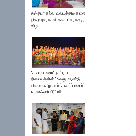
கல்குடா கல்வி வலயத்தில் கலை
நிகழ்வுகளுடன் கலைமகளுக்கு
விழா
"கலார்ப்பணா" நாட்டிய
நிலையத்தின் 15 வது ஆண்டு
நிறைவு விழாவும் "கலார்ப்பணம்"
நூல் வெளியீடும்!!