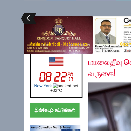
Markham & McNicoll - Chef depot plaza
Centur
Wednesday, December
UK (London)
மாலைதீவு வ
வருகை!
London
+
21°
C
இங்கேயும் தட்டுங்கள்