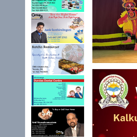
கல்குடா கல்வி வலயத்
ஏற்பாட்டில...