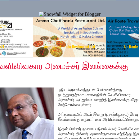
y21
Amma Chettinadu Restaurant Ltd
Air Route
 4, 2019
ெளிவிவகார அமைச்சர் இலங்கைக்கு
புதிய அரசாங்கத்துடன் பேச்சுவார்த்தை
நடத்துவதற்காக மாலைதீவின் வெளிவிவகார
அமைச்சர் அப்துல்லா ஷாஹித் இலங்கைக்கு விஜய
மேற்கொள்ளவுள்ளார்.
அந்தவகையில் அவர் இன்று (புதன்கிழமை) இரவு
இலங்கைக்கு வருவார் என அறிவிக்கப்பட்டுள்ளது.
இதன் பின்னர் நாளைய தினம் அவர் வெளிவிவகா
அமைச்சர் தினேஷ் குணவர்தனவை சந்தித்து இர
நாட்டு உறவுகள் குறித்து கலந்துரையாடுவார் என