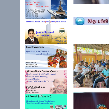
ஓய்வூதியத்தை எதிர்பா
அபிவிருத...