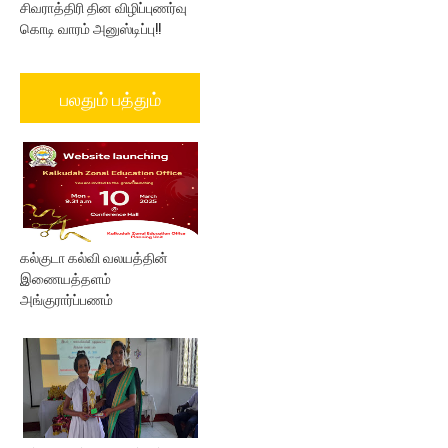
சிவராத்திரி தின விழிப்புணர்வு
கொடி வாரம் அனுஸ்டிப்பு!!
பலதும் பத்தும்
கல்குடா கல்வி வலயத்தின்
இணையத்தளம்
அங்குரார்ப்பணம்