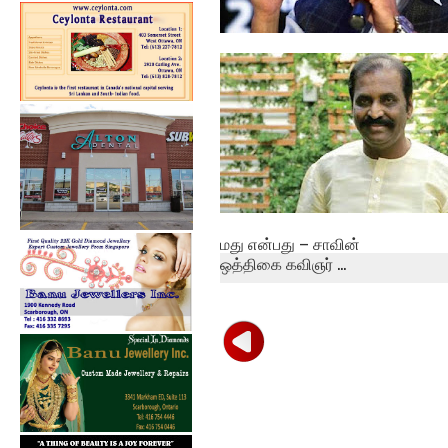
தமிழகமே கொண்டாட
வேண்டிய வெற்றி- டாஸ...
மது என்பது – சாவின்
ஒத்திகை கவிஞர் ...