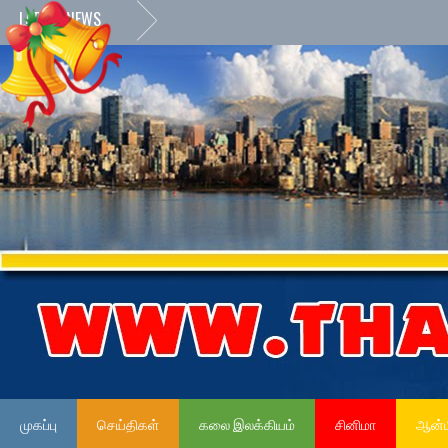
LATEST NEWS
முகப்பு
செய்திகள்
கலை இலக்கியம்
சினிமா
ஆன்ம