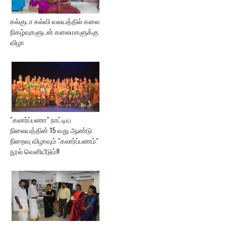
கல்குடா கல்வி வலயத்தில் கலை
நிகழ்வுகளுடன் கலைமகளுக்கு
விழா
"கலார்ப்பணா" நாட்டிய
நிலையத்தின் 15 வது ஆண்டு
நிறைவு விழாவும் "கலார்ப்பணம்"
நூல் வெளியீடும்!!