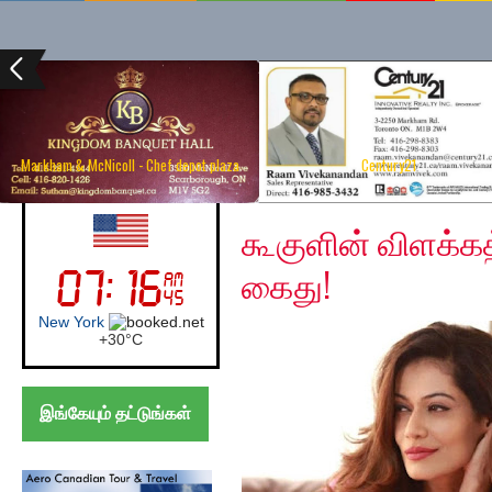
Markham & McNicoll - Chef depot plaza
Century21
Monday, December 16
UK (London)
கூகுளின் விளக்கத
கைது!
London
+
24°
C
இங்கேயும் தட்டுங்கள்