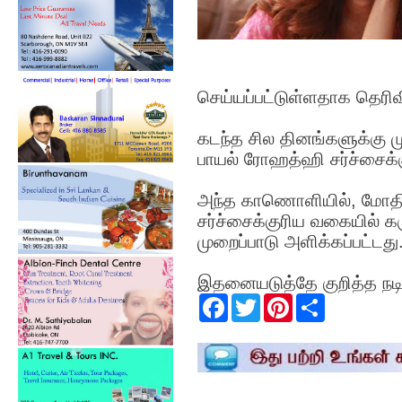
செய்யப்பட்டுள்ளதாக தெரிவி
கடந்த சில தினங்களுக்கு 
பாயல் ரோஹத்ஹி சர்ச்சைக்
அந்த காணொளியில், மோதிலால்
சர்ச்சைக்குரிய வகையில் கர
முறைப்பாடு அளிக்கப்பட்டது
இதனையடுத்தே குறித்த நடி
F
T
P
S
a
w
i
h
c
i
n
a
e
t
t
r
b
t
e
e
o
e
r
o
r
e
k
s