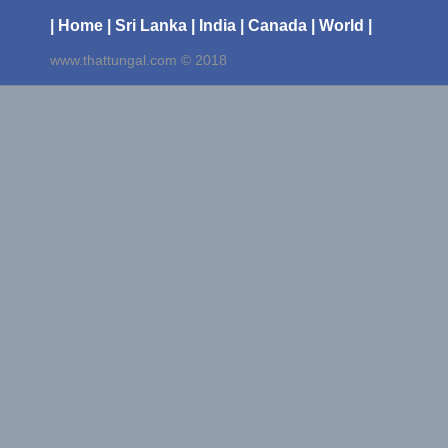
| Home
| Sri Lanka
| India
| Canada
| World |
www.thattungal.com © 2018