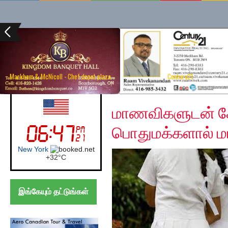
Markham & McNicoll - Chef depot plaza
Century21
Saturday, December 7
USA (Newyork)
மாணவிகளுடன் சே
பொதுமக்களால் மடக்
New York
+
32°
C
இங்கேயும் தட்டுங்கள்