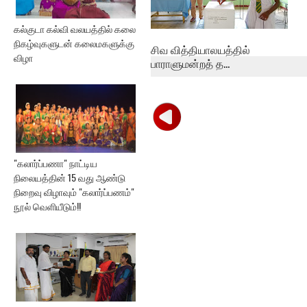
கல்குடா கல்வி வலயத்தில் கலை
நிகழ்வுகளுடன் கலைமகளுக்கு
சிவ வித்தியாலயத்தில்
விழா
பாராளுமன்றத் த...
"கலார்ப்பணா" நாட்டிய
நிலையத்தின் 15 வது ஆண்டு
நிறைவு விழாவும் "கலார்ப்பணம்"
நூல் வெளியீடும்!!