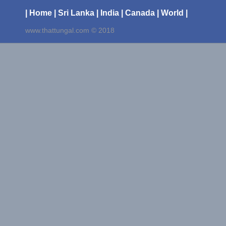
| Home
| Sri Lanka
| India
| Canada
| World |
www.thattungal.com © 2018