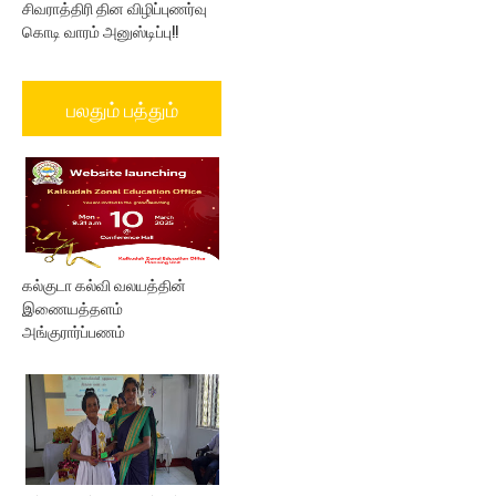
சிவராத்திரி தின விழிப்புணர்வு
கொடி வாரம் அனுஸ்டிப்பு!!
பலதும் பத்தும்
கல்குடா கல்வி வலயத்தின்
இணையத்தளம்
அங்குரார்ப்பணம்