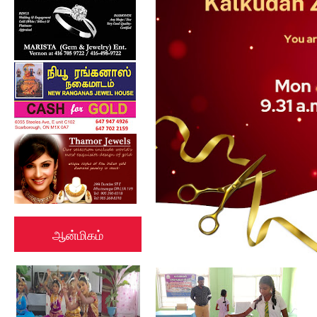
ஆன்மிகம்
கல்குடா கல்வி வலயத்தின்
இணையத்தளம் ...