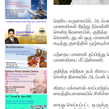
தெரிய வருகையில், அடம்பன் 
மாணவிகள் நேற்று (வெள்ளிக
சென்ற வேளையில், குறித்த
கொண்டதுடன் ஒரு மாணவியை 
கடித்து குளத்தில் மூழ்கடிக்
மற்றைய மாணவி தப்பித்து 
மாணவியை மீட்டுள்ளனர்.
குறித்த சந்தேக நபர் கிராம
சென்ற நிலையில் அடம்பன் ப
கிராம மக்களால் காப்பாற்ற
வைத்தியசாலையில் சிகிச்ச
கைது செய்யப்பட்ட நபருக்கு