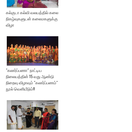
கல்குடா கல்வி வலயத்தில் கலை
நிகழ்வுகளுடன் கலைமகளுக்கு
விழா
"கலார்ப்பணா" நாட்டிய
நிலையத்தின் 15 வது ஆண்டு
நிறைவு விழாவும் "கலார்ப்பணம்"
நூல் வெளியீடும்!!