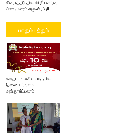
சிவராத்திரி தின விழிப்புணர்வு
கொடி வாரம் அனுஸ்டிப்பு!!
பலதும் பத்தும்
கல்குடா கல்வி வலயத்தின்
இணையத்தளம்
அங்குரார்ப்பணம்