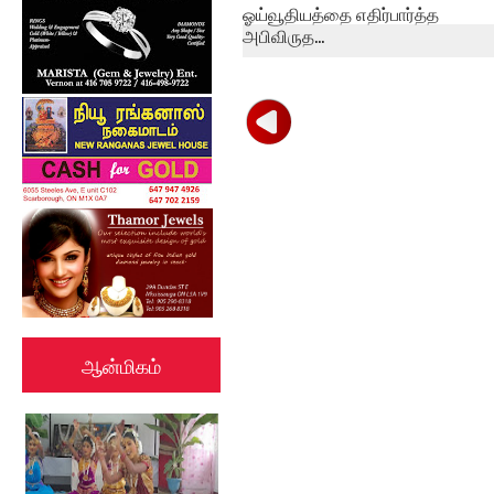
ஓய்வூதியத்தை எதிர்பார்த்த
அபிவிருத...
ஆன்மிகம்