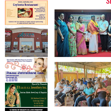
S
பேத்தாழை பொது நூலகத்தில்
உலக புத்தக...