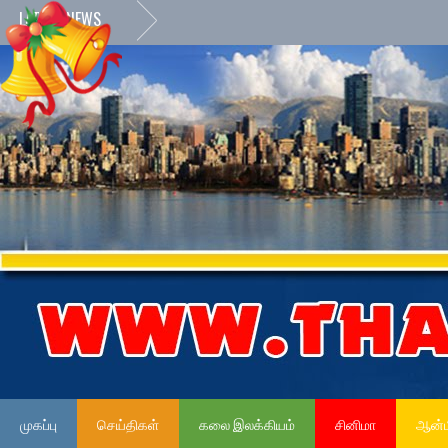
LATEST NEWS
முகப்பு
செய்திகள்
கலை இலக்கியம்
சினிமா
ஆன்ம