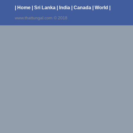
| Home
| Sri Lanka
| India
| Canada
| World |
www.thattungal.com © 2018