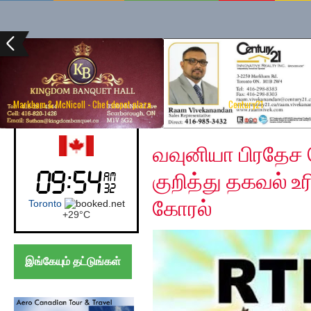
Markham & McNicoll - Chef depot plaza
Century21
Friday, December 13, 
Canada (Toronto)
வவுனியா பிரதேச 
குறித்து தகவல் உ
கோரல்
Toronto
+
29°
C
இங்கேயும் தட்டுங்கள்