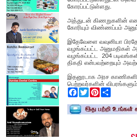
கோரப்பட்டுள்ளது.
அத்துடன் கிணறுகளின் எ
கோரியும் விண்ணப்பம் அனுப்
இதேவேளை வவுனியா பிரதேச 
வழங்கப்பட்ட அனுமதிகள் அ
வழங்கப்பட்ட 204 படிவங்க
திகதி என்பவற்றையும் அவற்ற
இதனூடாக அரச காணிகளில் வ
பெற்றவர்களின் விபரங்களும
F
T
P
S
a
w
i
h
c
i
n
a
e
t
t
r
b
t
e
e
o
e
r
o
r
e
k
s
t