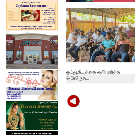
பேத்தாழை பொது நூலகத்தில்
உலக புத்தக...
ஓய்வூதியத்தை எதிர்பார்த்த
அபிவிருத...