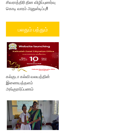
சிவராத்திரி தின விழிப்புணர்வு
கொடி வாரம் அனுஸ்டிப்பு!!
பலதும் பத்தும்
கல்குடா கல்வி வலயத்தின்
இணையத்தளம்
அங்குரார்ப்பணம்