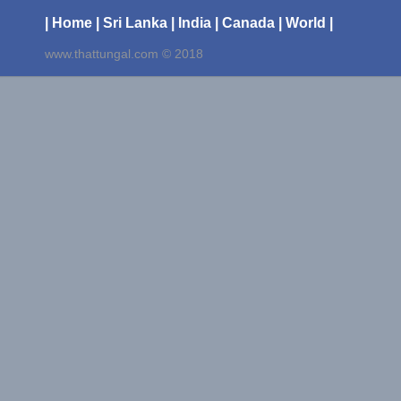
| Home
| Sri Lanka
| India
| Canada
| World |
www.thattungal.com © 2018