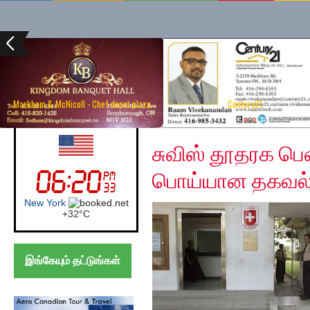
Markham & McNicoll - Chef depot plaza
Century21
Saturday, December 7
UK (London)
சுவிஸ் தூதரக பெ
பொய்யான தகவல் என
London
+
21°
C
இங்கேயும் தட்டுங்கள்