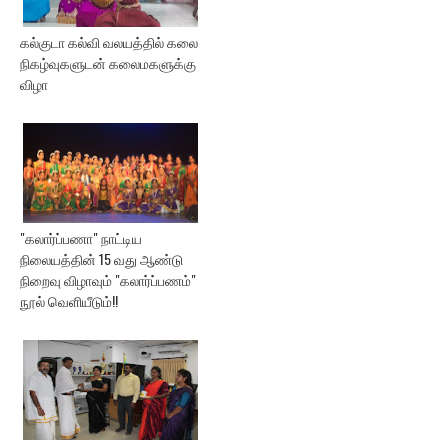
கல்குடா கல்வி வலயத்தில் கலை
நிகழ்வுகளுடன் கலைமகளுக்கு
விழா
"கலார்ப்பணா" நாட்டிய
நிலையத்தின் 15 வது ஆண்டு
நிறைவு விழாவும் "கலார்ப்பணம்"
நூல் வெளியீடும்!!