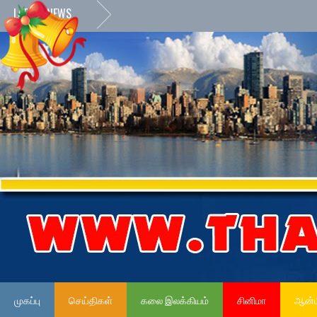
LATEST NEWS
முகப்பு
செய்திகள்
கலை இலக்கியம்
சினிமா
ஆன்ம