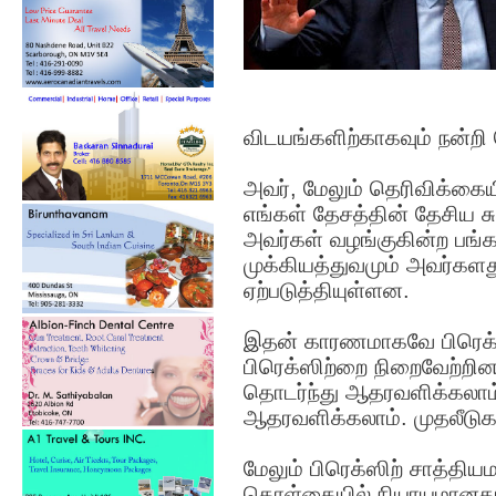
விடயங்களிற்காகவும் நன்றி 
அவர், மேலும் தெரிவிக்கையி
எங்கள் தேசத்தின் தேசிய 
அவர்கள் வழங்குகின்ற பங்கள
முக்கியத்துவமும் அவர்களத
ஏற்படுத்தியுள்ளன.
இதன் காரணமாகவே பிரெக்ஸ
பிரெக்ஸிற்றை நிறைவேற்றி
தொடர்ந்து ஆதரவளிக்கலாம
ஆதரவளிக்கலாம். முதலீடு
மேலும் பிரெக்ஸிற் சாத்திய
கொள்கையில் நியாயமானதாக