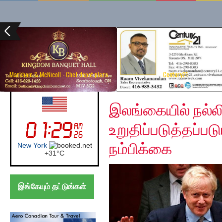
Markham & McNicoll - Chef depot plaza
Century21
Friday, December 13, 
UK (London)
இலங்கையில் நல்லி
உறுதிப்படுத்தப்ப
நம்பிக்கை
London
+
30°
C
இங்கேயும் தட்டுங்கள்