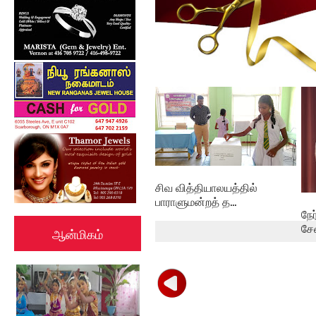
கல்குடா கல்வி வலயத்தின்
இணையத்தளம் ...
சிவ வித்தியாலயத்தில்
பாராளுமன்றத் த...
நே
சே
ஆன்மிகம்