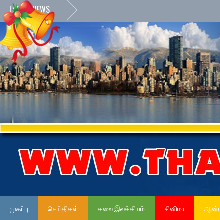
LATEST NEWS
முகப்பு
செய்திகள்
கலை இலக்கியம்
சினிமா
ஆன்ம