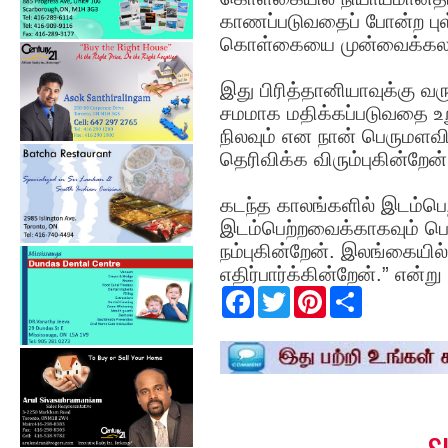
காணப்படுவதைப் போன்ற பு
கொள்கையை முன்வைக்கலா
இது பிரித்தானியாவுக்க
சமமாக மதிக்கப்படுவதை உறு
நிலவும் என நான் பெருமளவி
தெரிவிக்க விரும்புகின்றேன்
கடந்த காலங்களில் இடம்பெற
இடம்பெற்றவைக்காகவும் பொற
நம்புகின்றேன். இலங்கையில
எதிர்பார்க்கின்றேன்.” என்று
F
T
P
S
a
w
i
h
c
i
n
a
e
t
t
r
b
t
e
e
o
e
r
o
r
e
k
s
t