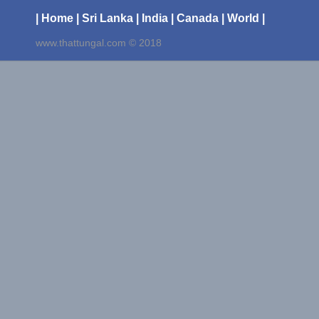
| Home
| Sri Lanka
| India
| Canada
| World |
www.thattungal.com © 2018