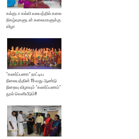
கல்குடா கல்வி வலயத்தில் கலை
நிகழ்வுகளுடன் கலைமகளுக்கு
விழா
"கலார்ப்பணா" நாட்டிய
நிலையத்தின் 15 வது ஆண்டு
நிறைவு விழாவும் "கலார்ப்பணம்"
நூல் வெளியீடும்!!