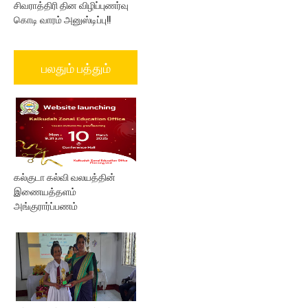
சிவராத்திரி தின விழிப்புணர்வு
கொடி வாரம் அனுஸ்டிப்பு!!
பலதும் பத்தும்
கல்குடா கல்வி வலயத்தின்
இணையத்தளம்
அங்குரார்ப்பணம்