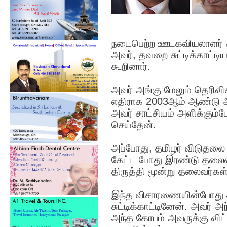
நடைபெற்ற ஊடகவியலாளர் சந
அவர், தவறை சுட்டிக்காட்
கூறினார்.
அவர் அங்கு மேலும் தெரிவி
எதிராக 2003ஆம் ஆண்டு அ
அவர் சாட்சியம் அளிக்கும
செய்தேன்.
அப்போது, தமிழர் விடுதலை
கேட்ட போது இரண்டு தலைவ
திருத்தி மூன்று தலைவர்கள
இந்த விசாரணையின்போது
சுட்டிக்காட்டினேன். அவர்
அந்த கோபம் அவருக்கு விட