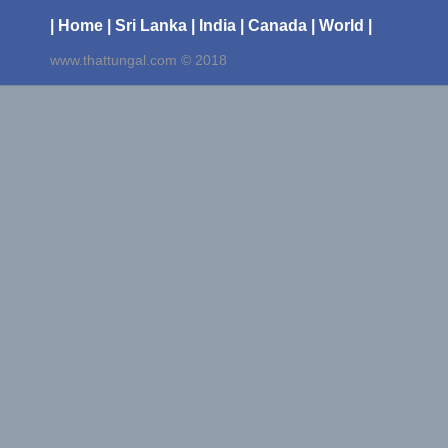
| Home
| Sri Lanka
| India
| Canada
| World |
www.thattungal.com © 2018