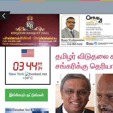
Markham & McNicoll - Chef depot plaza
Century21
Wednesday, December
UK (London)
தமிழர் விடுதலை 
சங்கரிக்கு தெரியா
London
+
24°
C
இங்கேயும் தட்டுங்கள்