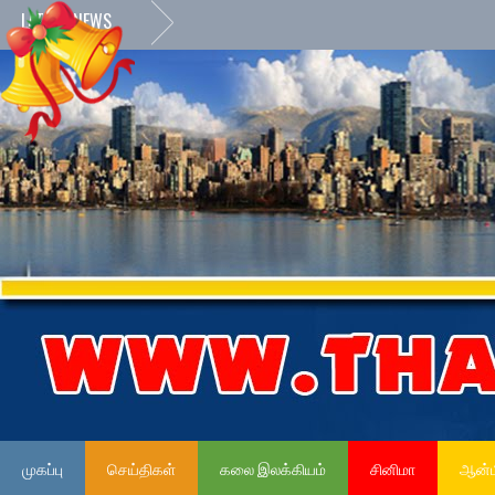
LATEST NEWS
முகப்பு
செய்திகள்
கலை இலக்கியம்
சினிமா
ஆன்ம