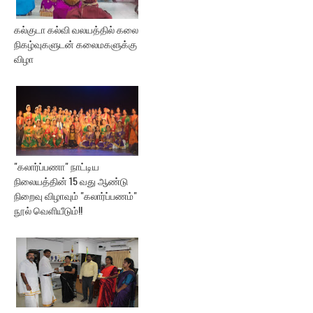
கல்குடா கல்வி வலயத்தில் கலை
நிகழ்வுகளுடன் கலைமகளுக்கு
விழா
"கலார்ப்பணா" நாட்டிய
நிலையத்தின் 15 வது ஆண்டு
நிறைவு விழாவும் "கலார்ப்பணம்"
நூல் வெளியீடும்!!