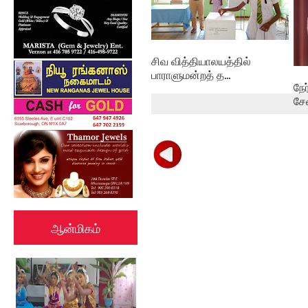
சிவ வித்தியாலயத்தில்
பாராளுமன்றத் த...
நே
சே
ஆன்மிகம்