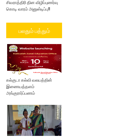
சிவராத்திரி தின விழிப்புணர்வு
கொடி வாரம் அனுஸ்டிப்பு!!
பலதும் பத்தும்
கல்குடா கல்வி வலயத்தின்
இணையத்தளம்
அங்குரார்ப்பணம்