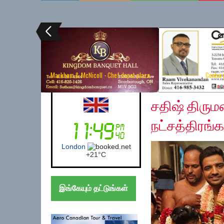
Markham & McNicoll - Chef depot plaza
Centur
Thursday, December 
Australia (Sydney)
சதிஷ் திரும
நட்சத்திரங்க
Sydney
+
17°
C
இங்கேயும் தட்டுங்கள்