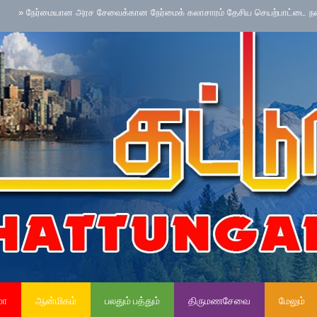
மையான அரச சேவைக்கான நேர்மைக் கலாசாரம் தேசிய செயற்பாட்டை நடைமுறைப்படு
மா
ஆன்மிகம்
பலதும் பத்தும்
திருமணசேவை
மேலும்