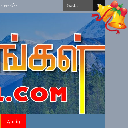
த்தல்
»
தமிழ் சிங்கள சித்திரை புதுவருட கலை, கலாசார, விளையாட்டு நிகழ்வுக
தொடர்பு