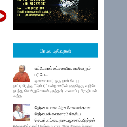
பிரபல பதிவுகள்
எட்டேகால் லட்சணமே, எமனேறும்
பரியே...
ஔவையார் ஒரு நாள் சோழ
நாட்டிலிருந்த "அம்பர்" என்ற ஊரின் ஒருதெரு வழியே
நடந்து சென்றுகொண்டிருந்தார். களைப்பு மிகுதியால்
அந்த...
நேர்மையான அரச சேவைக்கான
நேர்மைக் கலாசாரம் தேசிய
செயற்பாட்டை நடைமுறைப்படுத்தல்
(ஜெகதீஸ்வரன்) நேர்மையான அரச சேவைக்கான