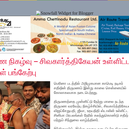
y21
Amma Chettinadu Restaurant Ltd
Air Route
12, 2019
ண நிகழ்வு – சிவகார்த்திகேயன் உள்ளிட்
ள் பங்கேற்பு
மெரினா படத்தில் அறிமுகமான காமெடி நடிகர்
சதீஷின் திருமணம் இன்று காலை சென்னையில்
கோலாகலமாக நடைபெற்றது.
திருமணத்தை முன்னிட்டு நேற்று மாலை நடந்த
திருமண வரவேற்பு நிகழ்ச்சியில், சிவகார்த்திகேய
விஜய்சேதுபதி, ஜீவா, உதயநிதி ஸ்டாலின் உள்ளிட்
சினிமா பிரபலங்கள் நேரில் கலந்துகொண்டு சதீஷ்
மற்றும் சிந்துவை வாழ்த்தினர்.
இந்நிலையில், இன்று காலை நடைபெற்ற திருமண