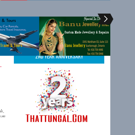
 Travel & Tours
Banu Jewllery
2ND YEAR ANNIVERSARY
ட
ன்,
ட பல