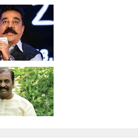
இணைந்த
..