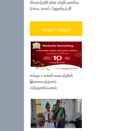
சிவராத்திரி தின விழிப்புணர்வு
கொடி வாரம் அனுஸ்டிப்பு!!
பலதும் பத்தும்
கல்குடா கல்வி வலயத்தின்
இணையத்தளம்
அங்குரார்ப்பணம்