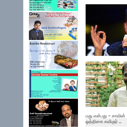
கீர்த்தி சுரேஷ்காக 
பிரபல நடி...
தமிழகமே கொண்டாட
வேண்டிய வெற்றி- டாஸ.
மது என்பது – சாவின்
ஒத்திகை கவிஞர் ...